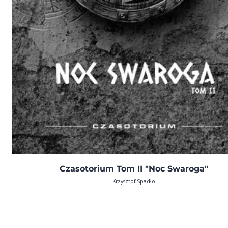
Czasotorium Tom II "Noc Swaroga"
Krzysztof Spadło