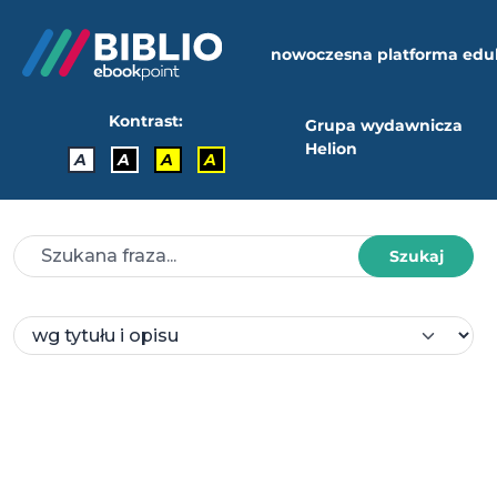
nowoczesna platforma edu
Kontrast:
Grupa wydawnicza
Helion
A
A
A
A
Szukaj