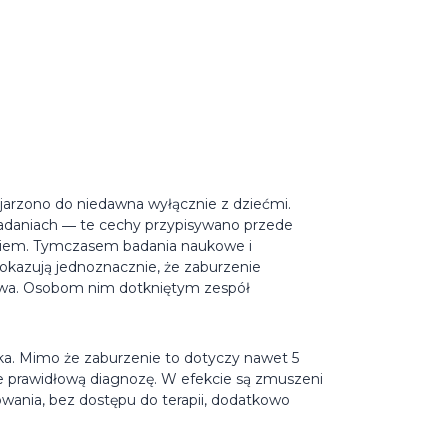
arzono do niedawna wyłącznie z dziećmi.
 zadaniach ― te cechy przypisywano przede
ekiem. Tymczasem badania naukowe i
pokazują jednoznacznie, że zaburzenie
stwa. Osobom nim dotkniętym zespół
a. Mimo że zaburzenie to dotyczy nawet 5
je prawidłową diagnozę. W efekcie są zmuszeni
wania, bez dostępu do terapii, dodatkowo