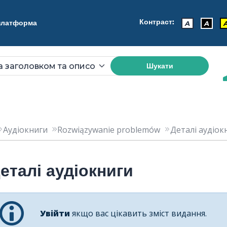
Контраст:
 платформа
A
A
Шукати
Аудіокниги
Rozwiązywanie problemów
Деталі аудіокн
еталі аудіокниги
Увійти
якщо вас цікавить зміст видання.