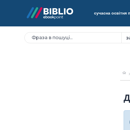
сучасна освітня
Д