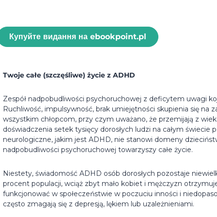
Купуйте видання на ebookpoint.pl
Twoje całe (szczęśliwe) życie z ADHD
Zespół nadpobudliwości psychoruchowej z deficytem uwagi koj
Ruchliwość, impulsywność, brak umiejętności skupienia się na
wszystkim chłopcom, przy czym uważano, że przemijają z wi
doświadczenia setek tysięcy dorosłych ludzi na całym świecie 
neurologiczne, jakim jest ADHD, nie stanowi domeny dzieciń
nadpobudliwości psychoruchowej towarzyszy całe życie.
Niestety, świadomość ADHD osób dorosłych pozostaje niewielk
procent populacji, wciąż zbyt mało kobiet i mężczyzn otrzymu
funkcjonować w społeczeństwie w poczuciu inności i niedopaso
często zmagają się z depresją, lękiem lub uzależnieniami.