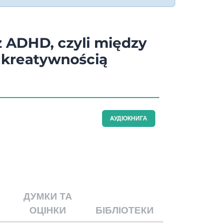
z ADHD, czyli między
 kreatywnością
AУДІОКНИГА
ДУМКИ ТА
ОЦІНКИ
БІБЛІОТЕКИ