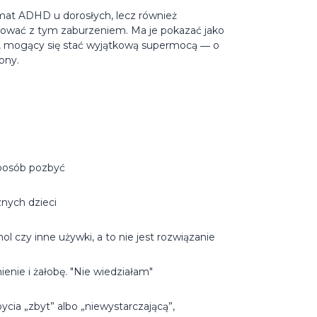
emat ADHD u dorosłych, lecz również
nować z tym zaburzeniem. Ma je pokazać jako
ia, mogący się stać wyjątkową supermocą ― o
ony.
sposób pozbyć
nych dzieci
 czy inne używki, a to nie jest rozwiązanie
nienie i żałobę. "Nie wiedziałam"
ycia „zbyt” albo „niewystarczającą”,