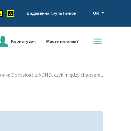
Видавнича група Геліон
UK
A
A
Користувач
Маєте питання?
иги: Dorosłość z ADHD, czyli między chaosem...