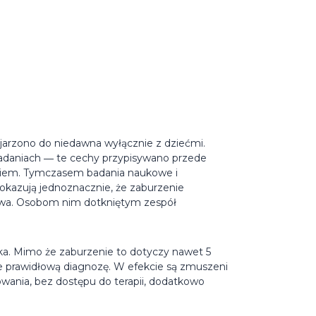
arzono do niedawna wyłącznie z dziećmi.
 zadaniach ― te cechy przypisywano przede
ekiem. Tymczasem badania naukowe i
pokazują jednoznacznie, że zaburzenie
stwa. Osobom nim dotkniętym zespół
a. Mimo że zaburzenie to dotyczy nawet 5
je prawidłową diagnozę. W efekcie są zmuszeni
wania, bez dostępu do terapii, dodatkowo