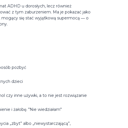
emat ADHD u dorosłych, lecz również
nować z tym zaburzeniem. Ma je pokazać jako
ia, mogący się stać wyjątkową supermocą ― o
ony.
sposób pozbyć
nych dzieci
 czy inne używki, a to nie jest rozwiązanie
nienie i żałobę. "Nie wiedziałam"
ycia „zbyt” albo „niewystarczającą”,