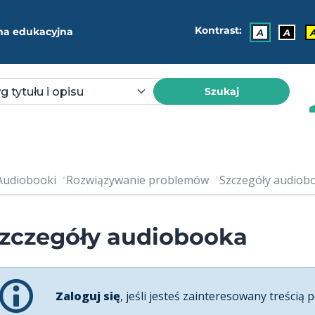
Kontrast:
ma edukacyjna
A
A
Szukaj
Audiobooki
Rozwiązywanie problemów
Szczegóły audiobo
zczegóły audiobooka
Zaloguj się
, jeśli jesteś zainteresowany treścią p