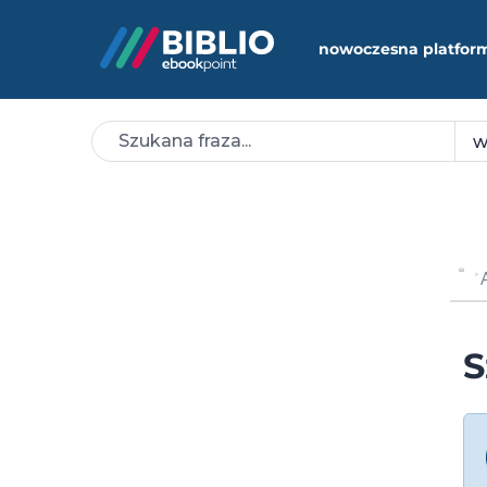
nowoczesna platfor
S