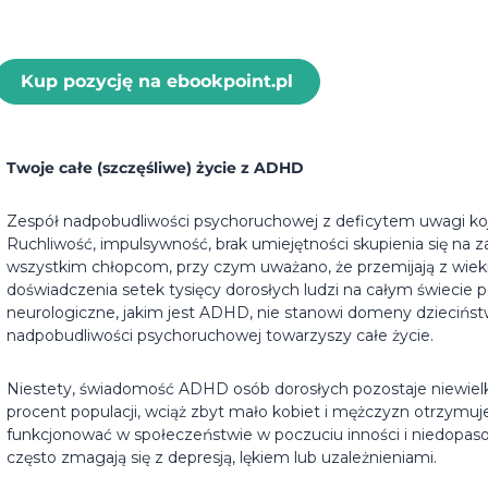
Kup pozycję na ebookpoint.pl
Twoje całe (szczęśliwe) życie z ADHD
Zespół nadpobudliwości psychoruchowej z deficytem uwagi koj
Ruchliwość, impulsywność, brak umiejętności skupienia się na
wszystkim chłopcom, przy czym uważano, że przemijają z wi
doświadczenia setek tysięcy dorosłych ludzi na całym świecie 
neurologiczne, jakim jest ADHD, nie stanowi domeny dzieciń
nadpobudliwości psychoruchowej towarzyszy całe życie.
Niestety, świadomość ADHD osób dorosłych pozostaje niewielk
procent populacji, wciąż zbyt mało kobiet i mężczyzn otrzymu
funkcjonować w społeczeństwie w poczuciu inności i niedopaso
często zmagają się z depresją, lękiem lub uzależnieniami.