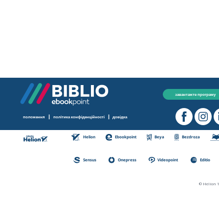
завантажте програму
|
|
положення
політика конфіденційності
довідка
Helion
Ebookpoint
Beya
Bezdroza
Sensus
Onepress
Videopoint
Editio
© Helion 1