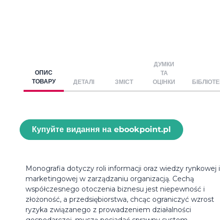
ДУМКИ
ОПИС
ТА
ТОВАРУ
ДЕТАЛІ
ЗМІСТ
ОЦІНКИ
БІБЛІОТ
Купуйте видання на ebookpoint.pl
Monografia dotyczy roli informacji oraz wiedzy rynkowej i
marketingowej w zarządzaniu organizacją. Cechą
współczesnego otoczenia biznesu jest niepewność i
złożoność, a przedsiębiorstwa, chcąc ograniczyć wzrost
ryzyka związanego z prowadzeniem działalności
gospodarczej, muszą posiadać sprawny system