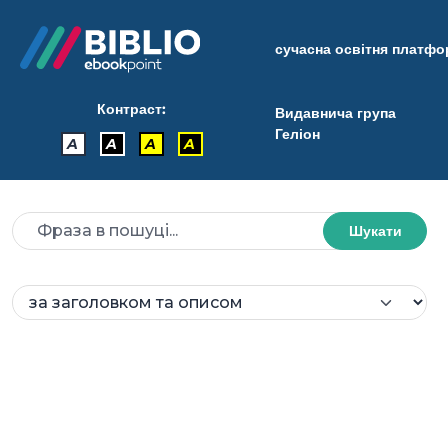
сучасна освітня платф
Контраст:
Видавнича група
Геліон
A
A
A
A
Шукати