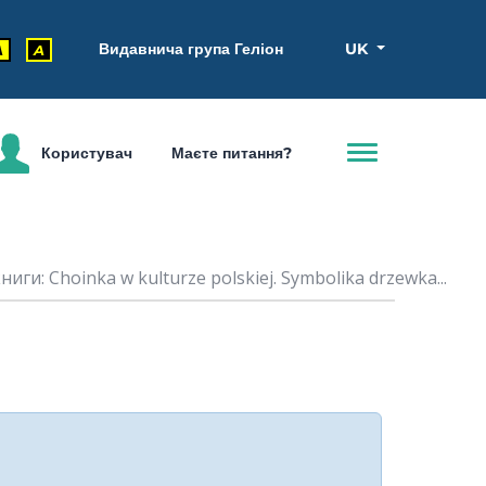
Видавнича група Геліон
UK
A
A
Користувач
Маєте питання?
иги: Choinka w kulturze polskiej. Symbolika drzewka...