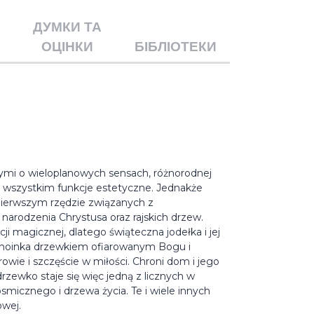
ДУМКИ ТА
ОЦІНКИ
БІБЛІОТЕКИ
ymi o wieloplanowych sensach, różnorodnej
e wszystkim funkcje estetyczne. Jednakże
 pierwszym rzędzie związanych z
narodzenia Chrystusa oraz rajskich drzew.
i magicznej, dlatego świąteczna jodełka i jej
ęc choinka drzewkiem ofiarowanym Bogu i
wie i szczęście w miłości. Chroni dom i jego
zewko staje się więc jedną z licznych w
osmicznego i drzewa życia. Te i wiele innych
owej.