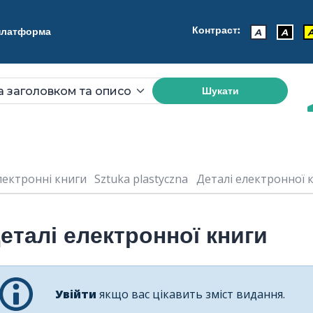
Контраст:
 платформа
A
A
Шукати
лектронні книги
Sztuka plastyczna
Деталі електронної кн
еталі електронної книги
Увійти
якщо вас цікавить зміст видання.