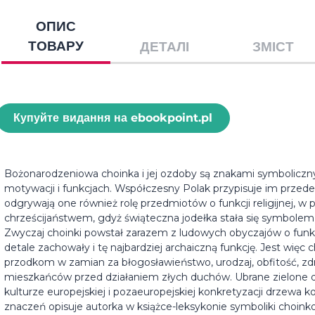
ОПИС
ТОВАРУ
ДЕТАЛІ
ЗМІСТ
Купуйте видання на ebookpoint.pl
Bożonarodzeniowa choinka i jej ozdoby są znakami symboliczn
motywacji i funkcjach. Współczesny Polak przypisuje im przed
odgrywają one również rolę przedmiotów o funkcji religijnej, w
chrześcijaństwem, gdyż świąteczna jodełka stała się symbolem 
Zwyczaj choinki powstał zarazem z ludowych obyczajów o funkcj
detale zachowały i tę najbardziej archaiczną funkcję. Jest wi
przodkom w zamian za błogosławieństwo, urodzaj, obfitość, zdro
mieszkańców przed działaniem złych duchów. Ubrane zielone dr
kulturze europejskiej i pozaeuropejskiej konkretyzacji drzewa k
znaczeń opisuje autorka w książce-leksykonie symboliki choink