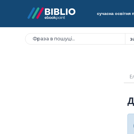
сучасна освітня
Е
Д