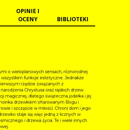
OPINIE I
OCENY
BIBLIOTEKI
ymi o wieloplanowych sensach, różnorodnej
e wszystkim funkcje estetyczne. Jednakże
 pierwszym rzędzie związanych z
narodzenia Chrystusa oraz rajskich drzew.
i magicznej, dlatego świąteczna jodełka i jej
ęc choinka drzewkiem ofiarowanym Bogu i
wie i szczęście w miłości. Chroni dom i jego
zewko staje się więc jedną z licznych w
osmicznego i drzewa życia. Te i wiele innych
owej.