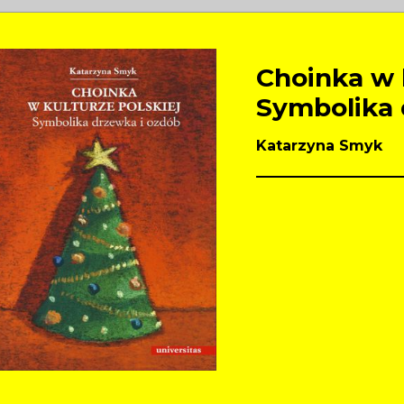
Choinka w k
Symbolika 
Katarzyna Smyk