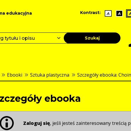
Kontrast:
ma edukacyjna
A
A
Szukaj
Ebooki
Sztuka plastyczna
Szczegóły ebooka: Choink
zczegóły ebooka
Zaloguj się
, jeśli jesteś zainteresowany treścią p