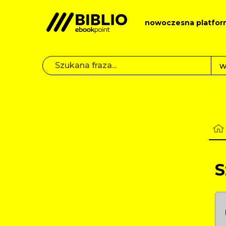
nowoczesna platfor
S