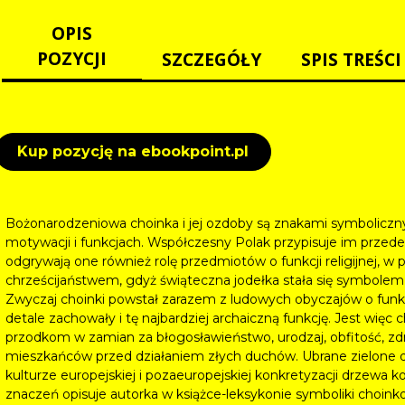
OPIS
POZYCJI
SZCZEGÓŁY
SPIS TREŚCI
Kup pozycję na ebookpoint.pl
Bożonarodzeniowa choinka i jej ozdoby są znakami symboliczn
motywacji i funkcjach. Współczesny Polak przypisuje im przed
odgrywają one również rolę przedmiotów o funkcji religijnej, w
chrześcijaństwem, gdyż świąteczna jodełka stała się symbolem 
Zwyczaj choinki powstał zarazem z ludowych obyczajów o funkcj
detale zachowały i tę najbardziej archaiczną funkcję. Jest wi
przodkom w zamian za błogosławieństwo, urodzaj, obfitość, zdro
mieszkańców przed działaniem złych duchów. Ubrane zielone dr
kulturze europejskiej i pozaeuropejskiej konkretyzacji drzewa k
znaczeń opisuje autorka w książce-leksykonie symboliki choink