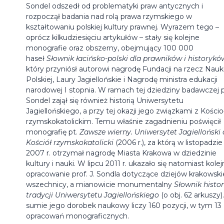
Sondel odszedł od problematyki praw antycznych i
rozpoczął badania nad rolą prawa rzymskiego w
kształtowaniu polskiej kultury prawnej. Wyrazem tego –
oprócz kilkudziesięciu artykułów – stały się kolejne
monografie oraz obszerny, obejmujący 100 000
haseł
Słownik łacińsko-polski dla prawników i historykó
który przyniósł autorowi nagrodę Fundacji na rzecz Nauk
Polskiej, Laury Jagiellońskie i Nagrodę ministra edukacji
narodowej I stopnia. W ramach tej dziedziny badawczej p
Sondel zajął się również historią Uniwersytetu
Jagiellońskiego, a przy tej okazji jego związkami z Kości
rzymskokatolickim. Temu właśnie zagadnieniu poświęcił
monografię pt.
Zawsze wierny. Uniwersytet Jagielloński 
Kościół rzymskokatolicki
(2006 r.), za którą w listopadzie
2007 r. otrzymał nagrodę Miasta Krakowa w dziedzinie
kultury i nauki. W lipcu 2011 r. ukazało się natomiast kole
opracowanie prof. J. Sondla dotyczące dziejów krakowski
wszechnicy, a mianowicie monumentalny
Słownik histori
tradycji Uniwersytetu Jagiellońskiego
(o obj. 62 arkuszy)
sumie jego dorobek naukowy liczy 160 pozycji, w tym 13
opracowań monograficznych.