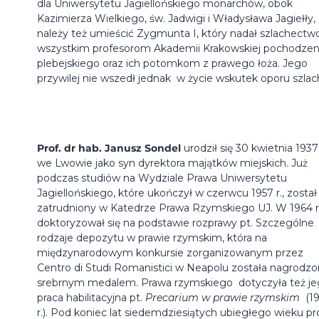
dla Uniwersytetu Jagiellońskiego monarchów, obok
Kazimierza Wielkiego, św. Jadwigi i Władysława Jagiełły,
należy też umieścić Zygmunta I, który nadał szlachectw
wszystkim profesorom Akademii Krakowskiej pochodzen
plebejskiego oraz ich potomkom z prawego łoża. Jego
przywilej nie wszedł jednak w życie wskutek oporu szlac
Prof. dr hab. Janusz Sondel
urodził się 30 kwietnia 1937 
we Lwowie jako syn dyrektora majątków miejskich. Już
podczas studiów na Wydziale Prawa Uniwersytetu
Jagiellońskiego, które ukończył w czerwcu 1957 r., został
zatrudniony w Katedrze Prawa Rzymskiego UJ. W 1964 r
doktoryzował się na podstawie rozprawy pt. Szczególne
rodzaje depozytu w prawie rzymskim, która na
międzynarodowym konkursie zorganizowanym przez
Centro di Studi Romanistici w Neapolu została nagrodz
srebrnym medalem. Prawa rzymskiego dotyczyła też j
praca habilitacyjna pt.
Precarium w prawie rzymskim
(19
r.). Pod koniec lat siedemdziesiątych ubiegłego wieku pro