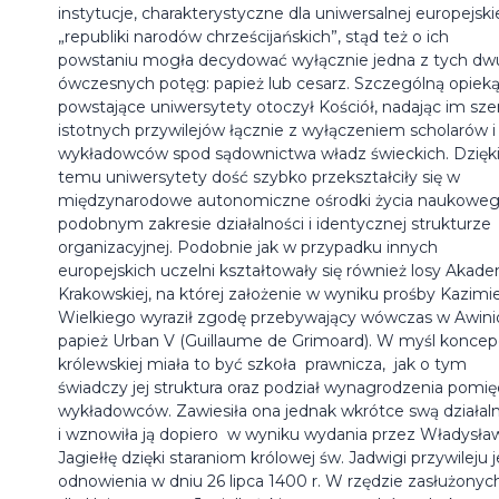
instytucje, charakterystyczne dla uniwersalnej europejski
„republiki narodów chrześcijańskich”, stąd też o ich
powstaniu mogła decydować wyłącznie jedna z tych dw
ówczesnych potęg: papież lub cesarz. Szczególną opiek
powstające uniwersytety otoczył Kościół, nadając im sz
istotnych przywilejów łącznie z wyłączeniem scholarów i
wykładowców spod sądownictwa władz świeckich. Dzięk
temu uniwersytety dość szybko przekształciły się w
międzynarodowe autonomiczne ośrodki życia naukoweg
podobnym zakresie działalności i identycznej strukturze
organizacyjnej. Podobnie jak w przypadku innych
europejskich uczelni kształtowały się również losy Akade
Krakowskiej, na której założenie w wyniku prośby Kazimi
Wielkiego wyraził zgodę przebywający wówczas w Awini
papież Urban V (Guillaume de Grimoard). W myśl koncepc
królewskiej miała to być szkoła prawnicza, jak o tym
świadczy jej struktura oraz podział wynagrodzenia pomi
wykładowców. Zawiesiła ona jednak wkrótce swą działal
i wznowiła ją dopiero w wyniku wydania przez Władysła
Jagiełłę dzięki staraniom królowej św. Jadwigi przywileju j
odnowienia w dniu 26 lipca 1400 r. W rzędzie zasłużonyc