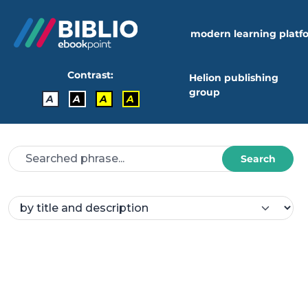
modern learning platf
Contrast:
Helion publishing
group
A
A
A
A
Search