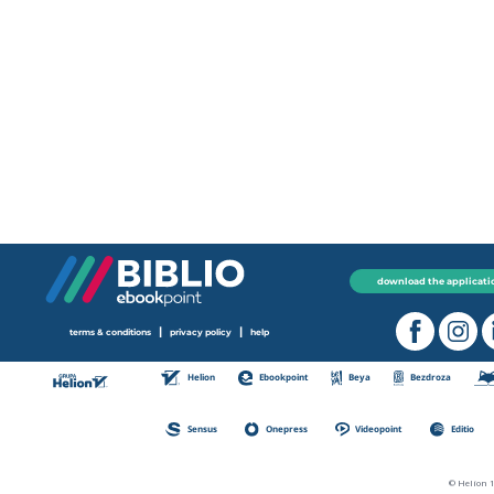
download the applicati
|
|
terms & conditions
privacy policy
help
Helion
Ebookpoint
Beya
Bezdroza
Sensus
Onepress
Videopoint
Editio
© Helion 1