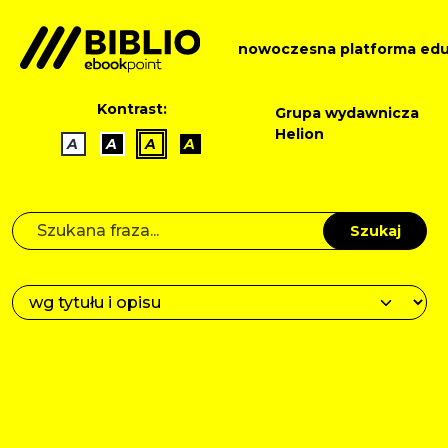
nowoczesna platforma edu
Kontrast:
Grupa wydawnicza
Helion
A
A
A
A
Szukaj