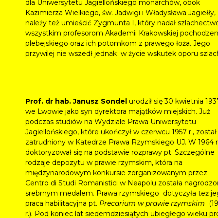
dla Uniwersytetu Jagiellońskiego monarchów, obok
Kazimierza Wielkiego, św. Jadwigi i Władysława Jagiełły,
należy też umieścić Zygmunta I, który nadał szlachectw
wszystkim profesorom Akademii Krakowskiej pochodzen
plebejskiego oraz ich potomkom z prawego łoża. Jego
przywilej nie wszedł jednak w życie wskutek oporu szlac
Prof. dr hab. Janusz Sondel
urodził się 30 kwietnia 1937
we Lwowie jako syn dyrektora majątków miejskich. Już
podczas studiów na Wydziale Prawa Uniwersytetu
Jagiellońskiego, które ukończył w czerwcu 1957 r., został
zatrudniony w Katedrze Prawa Rzymskiego UJ. W 1964 r
doktoryzował się na podstawie rozprawy pt. Szczególne
rodzaje depozytu w prawie rzymskim, która na
międzynarodowym konkursie zorganizowanym przez
Centro di Studi Romanistici w Neapolu została nagrodz
srebrnym medalem. Prawa rzymskiego dotyczyła też j
praca habilitacyjna pt.
Precarium w prawie rzymskim
(19
r.). Pod koniec lat siedemdziesiątych ubiegłego wieku pro