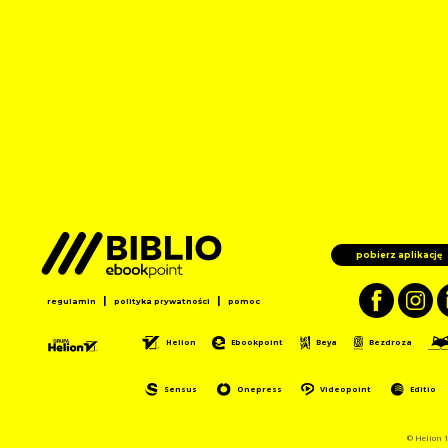
pobierz aplikację
|
|
regulamin
polityka prywatności
pomoc
Helion
Ebookpoint
Beya
Bezdroza
Sensus
Onepress
Videopoint
Editio
© Helion 1