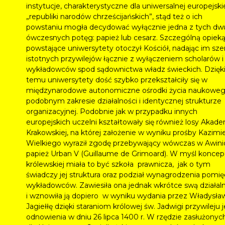
instytucje, charakterystyczne dla uniwersalnej europejski
„republiki narodów chrześcijańskich”, stąd też o ich
powstaniu mogła decydować wyłącznie jedna z tych dw
ówczesnych potęg: papież lub cesarz. Szczególną opiek
powstające uniwersytety otoczył Kościół, nadając im sz
istotnych przywilejów łącznie z wyłączeniem scholarów i
wykładowców spod sądownictwa władz świeckich. Dzięk
temu uniwersytety dość szybko przekształciły się w
międzynarodowe autonomiczne ośrodki życia naukoweg
podobnym zakresie działalności i identycznej strukturze
organizacyjnej. Podobnie jak w przypadku innych
europejskich uczelni kształtowały się również losy Akade
Krakowskiej, na której założenie w wyniku prośby Kazimi
Wielkiego wyraził zgodę przebywający wówczas w Awini
papież Urban V (Guillaume de Grimoard). W myśl koncepc
królewskiej miała to być szkoła prawnicza, jak o tym
świadczy jej struktura oraz podział wynagrodzenia pomi
wykładowców. Zawiesiła ona jednak wkrótce swą działal
i wznowiła ją dopiero w wyniku wydania przez Władysła
Jagiełłę dzięki staraniom królowej św. Jadwigi przywileju j
odnowienia w dniu 26 lipca 1400 r. W rzędzie zasłużonyc