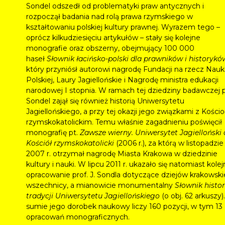
Sondel odszedł od problematyki praw antycznych i
rozpoczął badania nad rolą prawa rzymskiego w
kształtowaniu polskiej kultury prawnej. Wyrazem tego –
oprócz kilkudziesięciu artykułów – stały się kolejne
monografie oraz obszerny, obejmujący 100 000
haseł
Słownik łacińsko-polski dla prawników i historykó
który przyniósł autorowi nagrodę Fundacji na rzecz Nauk
Polskiej, Laury Jagiellońskie i Nagrodę ministra edukacji
narodowej I stopnia. W ramach tej dziedziny badawczej p
Sondel zajął się również historią Uniwersytetu
Jagiellońskiego, a przy tej okazji jego związkami z Kości
rzymskokatolickim. Temu właśnie zagadnieniu poświęcił
monografię pt.
Zawsze wierny. Uniwersytet Jagielloński 
Kościół rzymskokatolicki
(2006 r.), za którą w listopadzie
2007 r. otrzymał nagrodę Miasta Krakowa w dziedzinie
kultury i nauki. W lipcu 2011 r. ukazało się natomiast kole
opracowanie prof. J. Sondla dotyczące dziejów krakowski
wszechnicy, a mianowicie monumentalny
Słownik histori
tradycji Uniwersytetu Jagiellońskiego
(o obj. 62 arkuszy)
sumie jego dorobek naukowy liczy 160 pozycji, w tym 13
opracowań monograficznych.