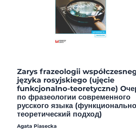
Zarys frazeologii współczesne
języka rosyjskiego (ujęcie
funkcjonalno-teoretyczne) Oче
по фразеологии современного
русского языка (функционально
теоретический подход)
Agata Piasecka