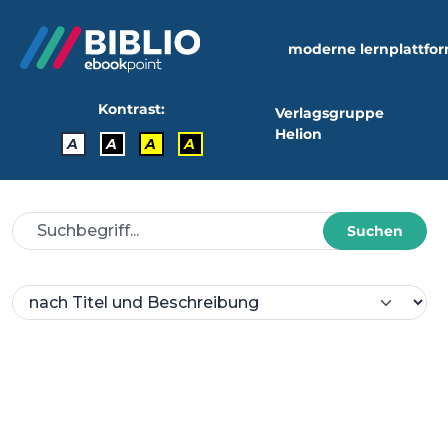
moderne lernplattfo
Kontrast:
Verlagsgruppe
Helion
A
A
A
A
Suchen