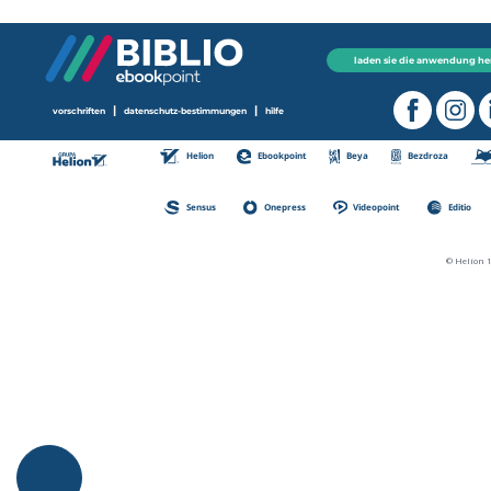
laden sie die anwendung he
|
|
vorschriften
datenschutz-bestimmungen
hilfe
Helion
Ebookpoint
Beya
Bezdroza
Sensus
Onepress
Videopoint
Editio
© Helion 1