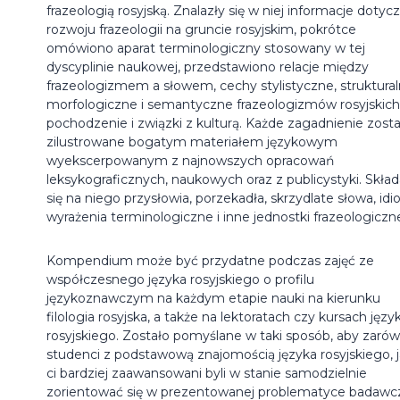
frazeologią rosyjską. Znalazły się w niej informacje dotyc
rozwoju frazeologii na gruncie rosyjskim, pokrótce
omówiono aparat terminologiczny stosowany w tej
dyscyplinie naukowej, przedstawiono relacje między
frazeologizmem a słowem, cechy stylistyczne, struktural
morfologiczne i semantyczne frazeologizmów rosyjskich,
pochodzenie i związki z kulturą. Każde zagadnienie zosta
zilustrowane bogatym materiałem językowym
wyekscerpowanym z najnowszych opracowań
leksykograficznych, naukowych oraz z publicystyki. Skład
się na niego przysłowia, porzekadła, skrzydlate słowa, idi
wyrażenia terminologiczne i inne jednostki frazeologiczn
Kompendium może być przydatne podczas zajęć ze
współczesnego języka rosyjskiego o profilu
językoznawczym na każdym etapie nauki na kierunku
filologia rosyjska, a także na lektoratach czy kursach języ
rosyjskiego. Zostało pomyślane w taki sposób, aby zaró
studenci z podstawową znajomością języka rosyjskiego, j
ci bardziej zaawansowani byli w stanie samodzielnie
zorientować się w prezentowanej problematyce badawcz