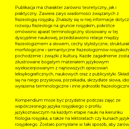
Publikacja ma charakter zarówno teoretyczny, jak i
praktyczny. Zawiera zarys wiadomości związanych z
frazeologią rosyjską. Znalazły się w niej informacje dotyc
rozwoju frazeologii na gruncie rosyjskim, pokrótce
omówiono aparat terminologiczny stosowany w tej
dyscyplinie naukowej, przedstawiono relacje między
frazeologizmem a słowem, cechy stylistyczne, struktural
morfologiczne i semantyczne frazeologizmów rosyjskich,
pochodzenie i związki z kulturą. Każde zagadnienie zosta
zilustrowane bogatym materiałem językowym
wyekscerpowanym z najnowszych opracowań
leksykograficznych, naukowych oraz z publicystyki. Skład
się na niego przysłowia, porzekadła, skrzydlate słowa, idi
wyrażenia terminologiczne i inne jednostki frazeologiczn
Kompendium może być przydatne podczas zajęć ze
współczesnego języka rosyjskiego o profilu
językoznawczym na każdym etapie nauki na kierunku
filologia rosyjska, a także na lektoratach czy kursach języ
rosyjskiego. Zostało pomyślane w taki sposób, aby zaró