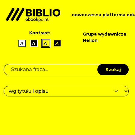
nowoczesna platforma edu
Kontrast:
Grupa wydawnicza
Helion
A
A
A
A
Szukaj