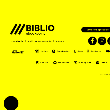
pobierz aplikację
|
|
regulamin
polityka prywatności
pomoc
Helion
Ebookpoint
Beya
Bezdroza
Sensus
Onepress
Videopoint
Editio
© Helion 1