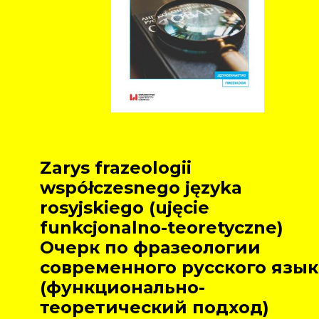
Zarys frazeologii
współczesnego języka
rosyjskiego (ujęcie
funkcjonalno-teoretyczne)
Oчерк по фразеологии
современного русского язык
(функционально-
теоретический подход)