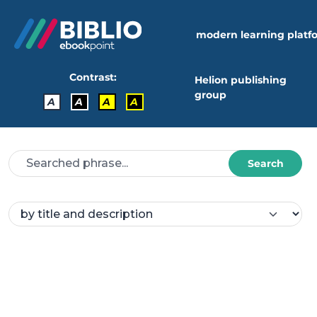
modern learning platf
Contrast:
Helion publishing
group
A
A
A
A
Search