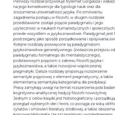
Pierwszy rozdział przywołuje trylemat Gorgiasza i wskaz
na jego konsekwencje dla typologii nauk oraz dla
zrozumienia uniwersalności języka. Po omówieniu
zagadnienia postępu w filozofii, w drugim rozdziale
przedstawione zostaje pojęcie paradygmatu i jego
użyteczność w naukach humanistycznych i społecznych,
przede wszystkim w językoznawstwie. Paradygmat jest 
postrzegany jako sposób porządkowania i opisywania świ
Kolejne rozdziały poświęcone są paradygmatom
językoznawstwa generatywnego (zwłaszcza przejściu o
paradygmatu formalnego do mentalistycznego),
podstawowym pojęciom z zakresu filozofii języka i
językoznawstwa, a także rozwojowi współczesnej
pragmatyki. Dalsze rozdziały proponują rozszerzenie
semantyki pojęciowej o element pragmatyczny, a także
elementarną semantykę kategorialną dla predykacji.
Pracę zamykają uwagi na temat rozszerzenia pola bada
kognitywno-analitycznej tradycji filozofii nowożytnej.
Jednym z celów książki jest historiograficzny i porządkuj
przegląd wybranych idei i teorii, co pociąga za sobą obfit
cytatów i omówień literatury źródłowej, a także obszerna
końcowa bibliografia (ze szczególnym uwzględnieniem