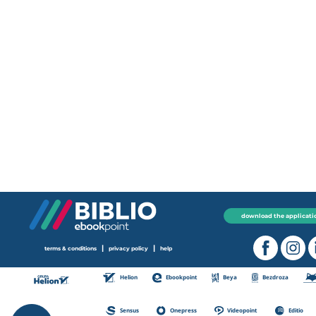
download the applicati
|
|
terms & conditions
privacy policy
help
Helion
Ebookpoint
Beya
Bezdroza
Sensus
Onepress
Videopoint
Editio