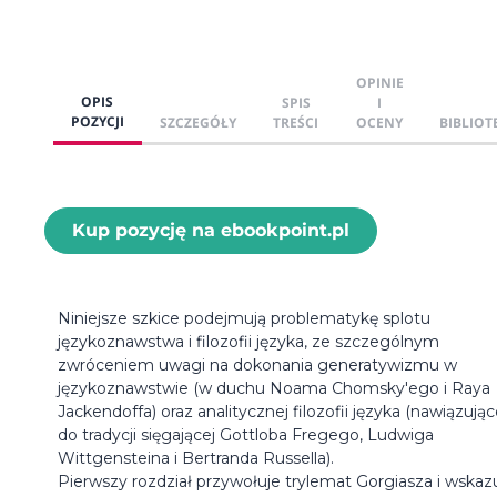
OPINIE
OPIS
SPIS
I
POZYCJI
SZCZEGÓŁY
TREŚCI
OCENY
BIBLIOT
Kup pozycję na ebookpoint.pl
Niniejsze szkice podejmują problematykę splotu
językoznawstwa i filozofii języka, ze szczególnym
zwróceniem uwagi na dokonania generatywizmu w
językoznawstwie (w duchu Noama Chomsky'ego i Raya
Jackendoffa) oraz analitycznej filozofii języka (nawiązując
do tradycji sięgającej Gottloba Fregego, Ludwiga
Wittgensteina i Bertranda Russella).
Pierwszy rozdział przywołuje trylemat Gorgiasza i wskaz