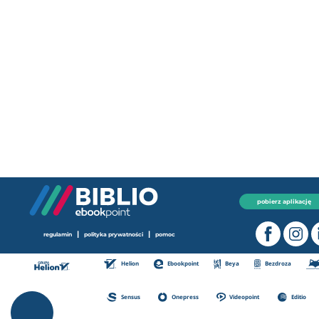
pobierz aplikację
|
|
regulamin
polityka prywatności
pomoc
Helion
Ebookpoint
Beya
Bezdroza
Sensus
Onepress
Videopoint
Editio