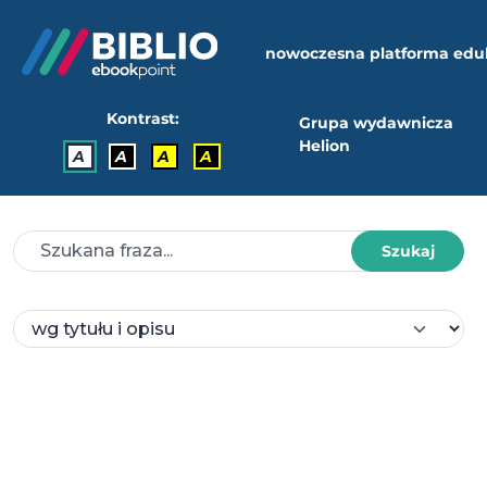
nowoczesna platforma edu
Kontrast:
Grupa wydawnicza
Helion
A
A
A
A
Szukaj