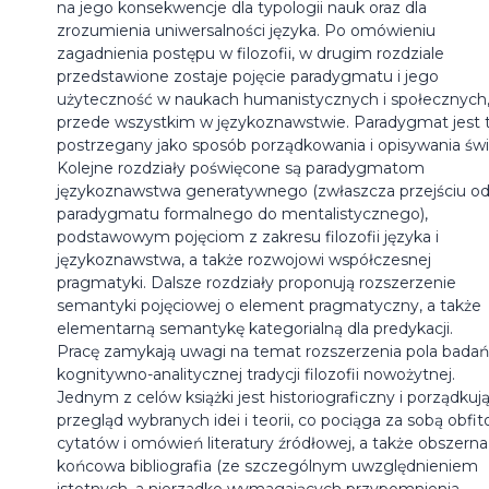
na jego konsekwencje dla typologii nauk oraz dla
zrozumienia uniwersalności języka. Po omówieniu
zagadnienia postępu w filozofii, w drugim rozdziale
przedstawione zostaje pojęcie paradygmatu i jego
użyteczność w naukach humanistycznych i społecznych,
przede wszystkim w językoznawstwie. Paradygmat jest 
postrzegany jako sposób porządkowania i opisywania świ
Kolejne rozdziały poświęcone są paradygmatom
językoznawstwa generatywnego (zwłaszcza przejściu o
paradygmatu formalnego do mentalistycznego),
podstawowym pojęciom z zakresu filozofii języka i
językoznawstwa, a także rozwojowi współczesnej
pragmatyki. Dalsze rozdziały proponują rozszerzenie
semantyki pojęciowej o element pragmatyczny, a także
elementarną semantykę kategorialną dla predykacji.
Pracę zamykają uwagi na temat rozszerzenia pola bada
kognitywno-analitycznej tradycji filozofii nowożytnej.
Jednym z celów książki jest historiograficzny i porządkuj
przegląd wybranych idei i teorii, co pociąga za sobą obfit
cytatów i omówień literatury źródłowej, a także obszerna
końcowa bibliografia (ze szczególnym uwzględnieniem
istotnych, a nierzadko wymagających przypomnienia,