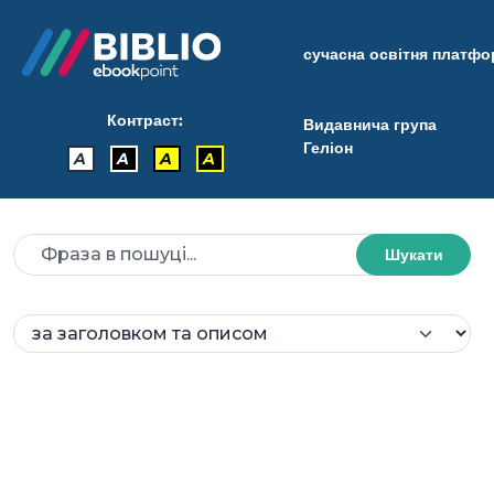
сучасна освітня платф
Контраст:
Видавнича група
Геліон
A
A
A
A
Шукати