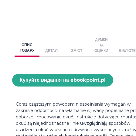
ДУМКИ
ОПИС
ТА
ТОВАРУ
ДЕТАЛІ
ЗМІСТ
ОЦІНКИ
БІБЛІОТ
Купуйте видання на ebookpoint.pl
Coraz częstszym powodem niespełniania wymagań w
zakresie odporności na włamanie są wady popełniane pr
doborze i mocowaniu okuć. Instrukcje dotyczące monta
okuć są niejednoznaczne i nie uwzględniają sposobów
osadzenia okuć w oknach i drzwiach wykonanych z rożn
materiałów i o różnych konstrukcjach profili. Doceniając