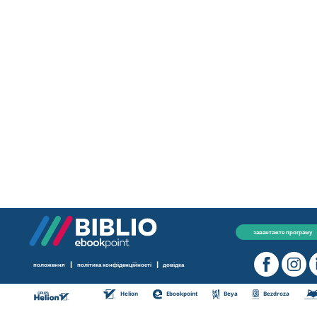
завантажте програму
|
|
положення
політика конфіденційності
довідка
Helion
Ebookpoint
Beya
Bezdroza