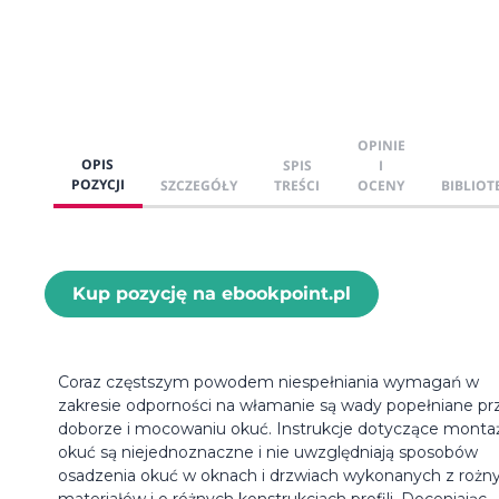
OPINIE
OPIS
SPIS
I
POZYCJI
SZCZEGÓŁY
TREŚCI
OCENY
BIBLIOT
Kup pozycję na ebookpoint.pl
Coraz częstszym powodem niespełniania wymagań w
zakresie odporności na włamanie są wady popełniane pr
doborze i mocowaniu okuć. Instrukcje dotyczące monta
okuć są niejednoznaczne i nie uwzględniają sposobów
osadzenia okuć w oknach i drzwiach wykonanych z rożn
materiałów i o różnych konstrukcjach profili. Doceniając