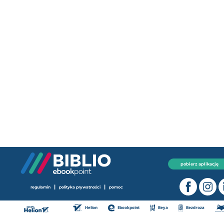
pobierz aplikację
|
|
regulamin
polityka prywatności
pomoc
Helion
Ebookpoint
Beya
Bezdroza