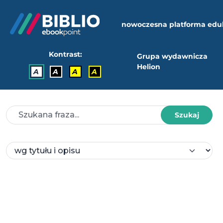
nowoczesna platforma edu
Kontrast:
Grupa wydawnicza
Helion
A
A
A
A
Szukaj