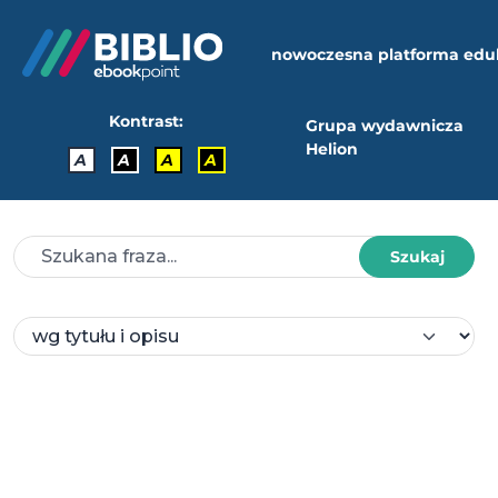
nowoczesna platforma edu
Kontrast:
Grupa wydawnicza
Helion
A
A
A
A
Szukaj