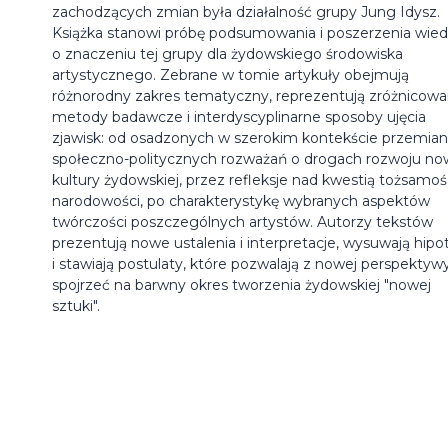
zachodzących zmian była działalność grupy Jung Idysz.
Książka stanowi próbę podsumowania i poszerzenia wie
o znaczeniu tej grupy dla żydowskiego środowiska
artystycznego. Zebrane w tomie artykuły obejmują
różnorodny zakres tematyczny, reprezentują zróżnicow
metody badawcze i interdyscyplinarne sposoby ujęcia
zjawisk: od osadzonych w szerokim kontekście przemian
społeczno-politycznych rozważań o drogach rozwoju no
kultury żydowskiej, przez refleksje nad kwestią tożsamośc
narodowości, po charakterystykę wybranych aspektów
twórczości poszczególnych artystów. Autorzy tekstów
prezentują nowe ustalenia i interpretacje, wysuwają hipo
i stawiają postulaty, które pozwalają z nowej perspektyw
spojrzeć na barwny okres tworzenia żydowskiej "nowej
sztuki".