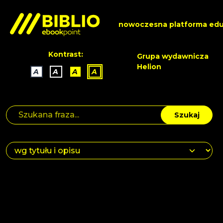
nowoczesna platforma edu
Kontrast:
Grupa wydawnicza
Helion
A
A
A
A
Szukaj