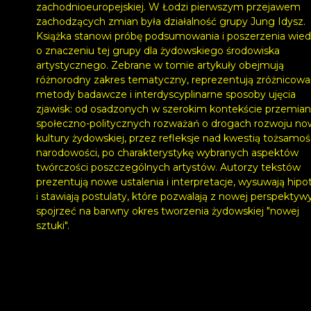
zachodnioeuropejskiej. W Łodzi pierwszym przejawem
zachodzących zmian była działalność grupy Jung Idysz.
Książka stanowi próbę podsumowania i poszerzenia wie
o znaczeniu tej grupy dla żydowskiego środowiska
artystycznego. Zebrane w tomie artykuły obejmują
różnorodny zakres tematyczny, reprezentują zróżnicow
metody badawcze i interdyscyplinarne sposoby ujęcia
zjawisk: od osadzonych w szerokim kontekście przemian
społeczno-politycznych rozważań o drogach rozwoju no
kultury żydowskiej, przez refleksje nad kwestią tożsamośc
narodowości, po charakterystykę wybranych aspektów
twórczości poszczególnych artystów. Autorzy tekstów
prezentują nowe ustalenia i interpretacje, wysuwają hipo
i stawiają postulaty, które pozwalają z nowej perspektyw
spojrzeć na barwny okres tworzenia żydowskiej "nowej
sztuki".