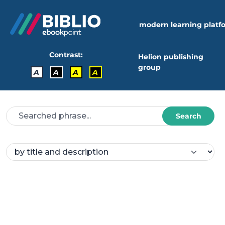
modern learning platf
Contrast:
Helion publishing
group
A
A
A
A
Search