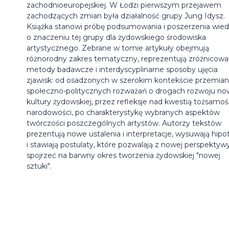
zachodnioeuropejskiej. W Łodzi pierwszym przejawem
zachodzących zmian była działalność grupy Jung Idysz.
Książka stanowi próbę podsumowania i poszerzenia wie
o znaczeniu tej grupy dla żydowskiego środowiska
artystycznego. Zebrane w tomie artykuły obejmują
różnorodny zakres tematyczny, reprezentują zróżnicow
metody badawcze i interdyscyplinarne sposoby ujęcia
zjawisk: od osadzonych w szerokim kontekście przemian
społeczno-politycznych rozważań o drogach rozwoju no
kultury żydowskiej, przez refleksje nad kwestią tożsamośc
narodowości, po charakterystykę wybranych aspektów
twórczości poszczególnych artystów. Autorzy tekstów
prezentują nowe ustalenia i interpretacje, wysuwają hipo
i stawiają postulaty, które pozwalają z nowej perspektyw
spojrzeć na barwny okres tworzenia żydowskiej "nowej
sztuki".