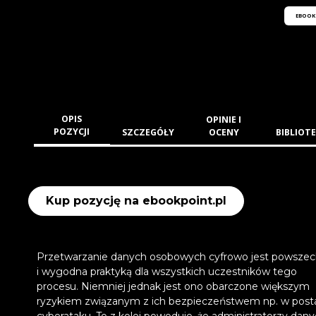
EBOOK
OPIS
OPINIE I
POZYCJI
SZCZEGÓŁY
OCENY
BIBLIOTE
Kup pozycję na ebookpoint.pl
Przetwarzanie danych osobowych cyfrowo jest powsze
i wygodna praktyką dla wszystkich uczestników tego
procesu. Niemniej jednak jest ono obarczone większym
ryzykiem związanym z ich bezpieczeństwem np. w post
cyberataku. To z kolei powoduje, że administratorzy dan