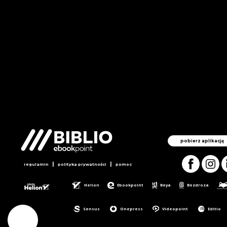
pobierz aplikację
|
|
regulamin
polityka prywatności
pomoc
Helion
Ebookpoint
Beya
Bezdroza
Sensus
Onepress
Videopoint
Editio