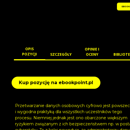
EBOOK
OPIS
OPINIE I
POZYCJI
SZCZEGÓŁY
OCENY
BIBLIOTE
Kup pozycję na ebookpoint.pl
Przetwarzanie danych osobowych cyfrowo jest powsze
i wygodna praktyką dla wszystkich uczestników tego
procesu. Niemniej jednak jest ono obarczone większym
ryzykiem związanym z ich bezpieczeństwem np. w post
cyberataku. To z kolei powoduje, że administratorzy dan