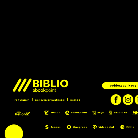
pobierz aplikację
|
|
regulamin
polityka prywatności
pomoc
Helion
Ebookpoint
Beya
Bezdroza
Sensus
Onepress
Videopoint
Editio