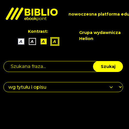
nowoczesna platforma edu
Kontrast:
Grupa wydawnicza
Helion
A
A
A
A
Szukaj