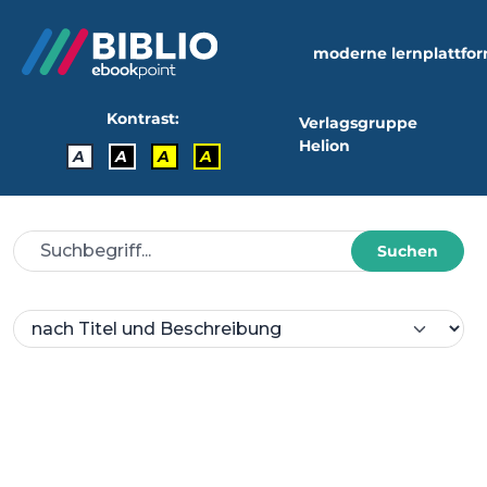
moderne lernplattfo
Kontrast:
Verlagsgruppe
Helion
A
A
A
A
Suchen