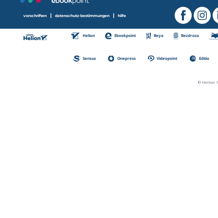
|
|
vorschriften
datenschutz-bestimmungen
hilfe
Helion
Ebookpoint
Beya
Bezdroza
Sensus
Onepress
Videopoint
Editio
© Helion 1