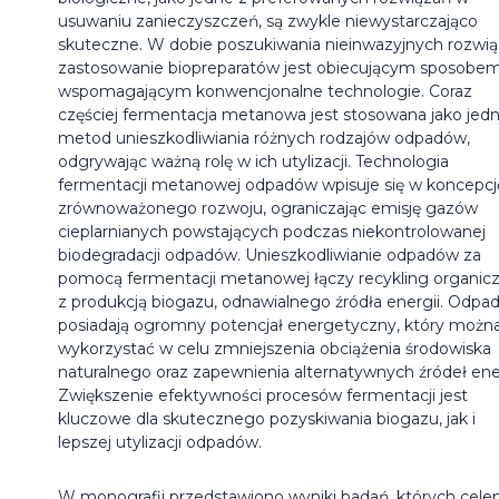
usuwaniu zanieczyszczeń, są zwykle niewystarczająco
skuteczne. W dobie poszukiwania nieinwazyjnych rozwi
zastosowanie biopreparatów jest obiecującym sposobe
wspomagającym konwencjonalne technologie. Coraz
częściej fermentacja metanowa jest stosowana jako jedn
metod unieszkodliwiania różnych rodzajów odpadów,
odgrywając ważną rolę w ich utylizacji. Technologia
fermentacji metanowej odpadów wpisuje się w koncepcj
zrównoważonego rozwoju, ograniczając emisję gazów
cieplarnianych powstających podczas niekontrolowanej
biodegradacji odpadów. Unieszkodliwianie odpadów za
pomocą fermentacji metanowej łączy recykling organic
z produkcją biogazu, odnawialnego źródła energii. Odpa
posiadają ogromny potencjał energetyczny, który możn
wykorzystać w celu zmniejszenia obciążenia środowiska
naturalnego oraz zapewnienia alternatywnych źródeł ener
Zwiększenie efektywności procesów fermentacji jest
kluczowe dla skutecznego pozyskiwania biogazu, jak i
lepszej utylizacji odpadów.
W monografii przedstawiono wyniki badań, których cel