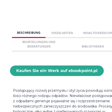
BESCHREIBUNG
EINZELHEITEN
INHALTSVERZEICH
BEURTEILUNGEN UND
BEWERTUNGEN
BIBLIOTHEKEN
Kaufen Sie ein Werk auf ebookpoint.pl
Postępujący rozwój przemysłu i styl życia powodują wzro
ilości różnego rodzaju odpadów. Niewłaściwe postępowa
z odpadami generuje pojawianie się i rozprzestrzenianie
niebezpiecznych zanieczyszczeń do środowiska. Proces
biologiczne, jako jedne z preferowanych rozwiązań w