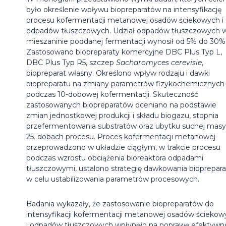
było określenie wpływu biopreparatów na intensyfikację
procesu kofermentacji metanowej osadów ściekowych i
odpadów tłuszczowych. Udział odpadów tłuszczowych 
mieszaninie poddanej fermentacji wynosił od 5% do 30%
Zastosowano biopreparaty komercyjne DBC Plus Typ L,
DBC Plus Typ R5, szczep
Sacharomyces cerevisie
,
biopreparat własny. Określono wpływ rodzaju i dawki
biopreparatu na zmiany parametrów fizykochemicznych
podczas 10-dobowej kofermentacji. Skuteczność
zastosowanych biopreparatów oceniano na podstawie
zmian jednostkowej produkcji i składu biogazu, stopnia
przefermentowania substratów oraz ubytku suchej masy
25. dobach procesu. Proces kofermentacji metanowej
przeprowadzono w układzie ciągłym, w trakcie procesu
podczas wzrostu obciążenia bioreaktora odpadami
tłuszczowymi, ustalono strategię dawkowania bioprepar
w celu ustabilizowania parametrów procesowych.
Badania wykazały, że zastosowanie biopreparatów do
intensyfikacji kofermentacji metanowej osadów ściekow
i odpadów tłuszczowych wpłynęło na poprawę efektywn