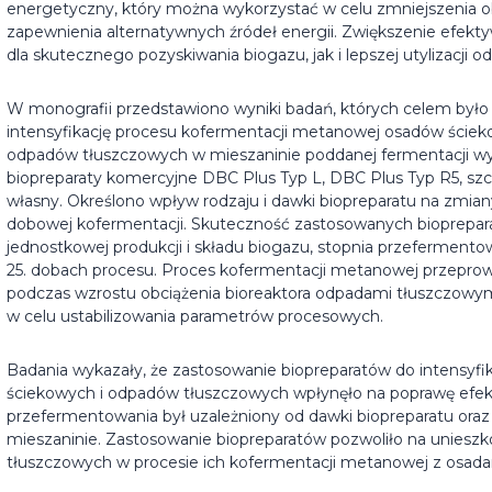
energetyczny, który można wykorzystać w celu zmniejszenia ob
zapewnienia alternatywnych źródeł energii. Zwiększenie efekt
dla skutecznego pozyskiwania biogazu, jak i lepszej utylizacji 
W monografii przedstawiono wyniki badań, których celem było
intensyfikację procesu kofermentacji metanowej osadów ściek
odpadów tłuszczowych w mieszaninie poddanej fermentacji w
biopreparaty komercyjne DBC Plus Typ L, DBC Plus Typ R5, s
własny. Określono wpływ rodzaju i dawki biopreparatu na zmi
dobowej kofermentacji. Skuteczność zastosowanych bioprepa
jednostkowej produkcji i składu biogazu, stopnia przeferment
25. dobach procesu. Proces kofermentacji metanowej przeprow
podczas wzrostu obciążenia bioreaktora odpadami tłuszczowymi
w celu ustabilizowania parametrów procesowych.
Badania wykazały, że zastosowanie biopreparatów do intensyf
ściekowych i odpadów tłuszczowych wpłynęło na poprawę efek
przefermentowania był uzależniony od dawki biopreparatu ora
mieszaninie. Zastosowanie biopreparatów pozwoliło na unieszko
tłuszczowych w procesie ich kofermentacji metanowej z osad