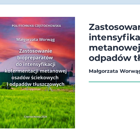
Zastosowan
intensyfika
metanowej
odpadów t
Małgorzata Worwą