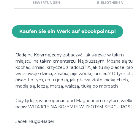
BEWERTUNGEN
BIBLIOTHEKEN
Kaufen Sie ein Werk auf ebookpoint.pl
"Jadę na Kołymę, żeby zobaczyć, jak się żyje w takim
miejscu, na takim cmentarzu. Najdłuższym. Można się tu
kochać, śmiać, krzyczeć z radości? A jak tu się płacze, pło
wychowuje dzieci, zarabia, pije wódkę, umiera? O tym ch
pisać. I o tym, co tu jedzą, jak płuczą złoto, pieką chleb,
modlą się, leczą, marzą, walczą, tłuką po mordach
Gdy ląduję, w aeroporcie pod Magadanem czytam wielki
napis: WITAJCIE NA KOŁYMIE W ZŁOTYM SERCU ROSJI
Jacek Hugo-Bader