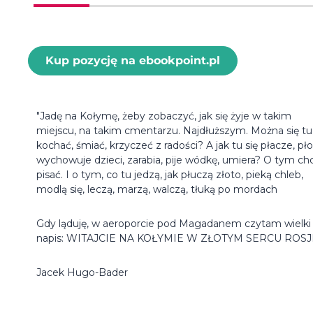
Kup pozycję na ebookpoint.pl
"Jadę na Kołymę, żeby zobaczyć, jak się żyje w takim
miejscu, na takim cmentarzu. Najdłuższym. Można się tu
kochać, śmiać, krzyczeć z radości? A jak tu się płacze, pło
wychowuje dzieci, zarabia, pije wódkę, umiera? O tym ch
pisać. I o tym, co tu jedzą, jak płuczą złoto, pieką chleb,
modlą się, leczą, marzą, walczą, tłuką po mordach
Gdy ląduję, w aeroporcie pod Magadanem czytam wielki
napis: WITAJCIE NA KOŁYMIE W ZŁOTYM SERCU ROSJI
Jacek Hugo-Bader