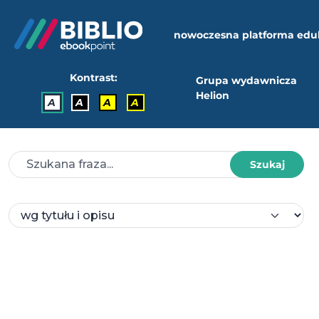
nowoczesna platforma edu
Kontrast:
Grupa wydawnicza
Helion
A
A
A
A
Szukaj