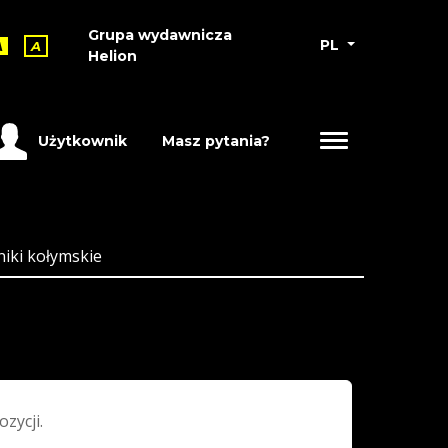
Grupa wydawnicza
PL
A
A
Helion
Użytkownik
Masz pytania?
iki kołymskie
ozycji.