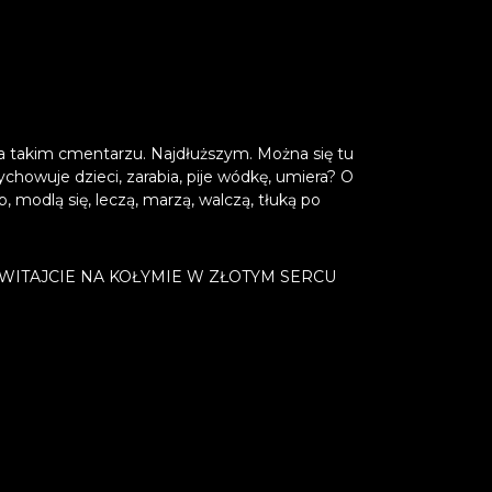
 na takim cmentarzu. Najdłuższym. Można się tu
wychowuje dzieci, zarabia, pije wódkę, umiera? O
b, modlą się, leczą, marzą, walczą, tłuką po
pis: WITAJCIE NA KOŁYMIE W ZŁOTYM SERCU