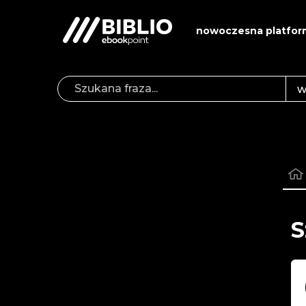
nowoczesna platfor
S