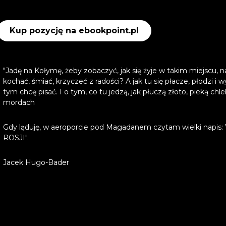
Kup pozycję na ebookpoint.pl
"Jadę na Kołymę, żeby zobaczyć, jak się żyje w takim miejscu,
kochać, śmiać, krzyczeć z radości? A jak tu się płacze, płodzi i 
tym chcę pisać. I o tym, co tu jedzą, jak płuczą złoto, pieką chle
mordach
Gdy ląduję, w aeroporcie pod Magadanem czytam wielki na
ROSJI".
Jacek Hugo-Bader