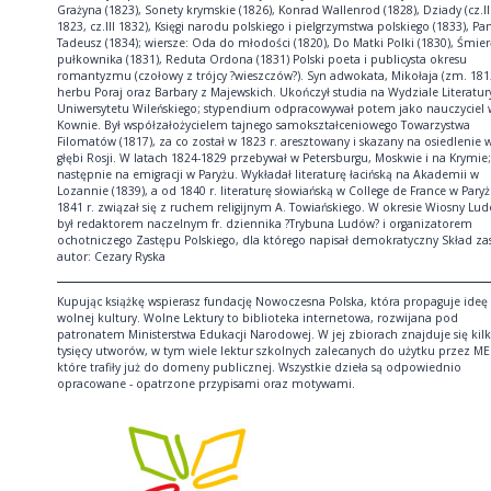
Grażyna (1823), Sonety krymskie (1826), Konrad Wallenrod (1828), Dziady (cz.II 
1823, cz.III 1832), Księgi narodu polskiego i pielgrzymstwa polskiego (1833), Pa
Tadeusz (1834); wiersze: Oda do młodości (1820), Do Matki Polki (1830), Śmier
pułkownika (1831), Reduta Ordona (1831) Polski poeta i publicysta okresu
romantyzmu (czołowy z trójcy ?wieszczów?). Syn adwokata, Mikołaja (zm. 181
herbu Poraj oraz Barbary z Majewskich. Ukończył studia na Wydziale Literatur
Uniwersytetu Wileńskiego; stypendium odpracowywał potem jako nauczyciel 
Kownie. Był współzałożycielem tajnego samokształceniowego Towarzystwa
Filomatów (1817), za co został w 1823 r. aresztowany i skazany na osiedlenie 
głębi Rosji. W latach 1824-1829 przebywał w Petersburgu, Moskwie i na Krymie;
następnie na emigracji w Paryżu. Wykładał literaturę łacińską na Akademii w
Lozannie (1839), a od 1840 r. literaturę słowiańską w College de France w Pary
1841 r. związał się z ruchem religijnym A. Towiańskiego. W okresie Wiosny Lu
był redaktorem naczelnym fr. dziennika ?Trybuna Ludów? i organizatorem
ochotniczego Zastępu Polskiego, dla którego napisał demokratyczny Skład za
autor: Cezary Ryska
Kupując książkę wspierasz fundację Nowoczesna Polska, która propaguje ideę
wolnej kultury. Wolne Lektury to biblioteka internetowa, rozwijana pod
patronatem Ministerstwa Edukacji Narodowej. W jej zbiorach znajduje się kil
tysięcy utworów, w tym wiele lektur szkolnych zalecanych do użytku przez ME
które trafiły już do domeny publicznej. Wszystkie dzieła są odpowiednio
opracowane - opatrzone przypisami oraz motywami.