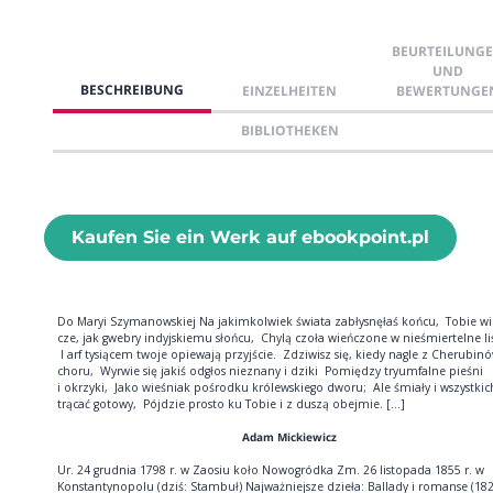
BEURTEILUNG
UND
BESCHREIBUNG
EINZELHEITEN
BEWERTUNGE
BIBLIOTHEKEN
Kaufen Sie ein Werk auf ebookpoint.pl
Do Ma­ryi Szy­ma­now­skiej Na ja­kim­kol­wiek świa­ta za­bły­snę­łaś koń­cu, To­bie wi
cze, jak gwe­bry in­dyj­skie­mu słoń­cu, Chy­lą czo­ła wień­czo­ne w nie­śmier­tel­ne li­
I arf ty­sią­cem two­je opie­wa­ją przyj­ście. Zdzi­wisz się, kie­dy na­gle z Che­ru­bi­n
cho­ru, Wy­rwie się ja­kiś od­głos nie­zna­ny i dzi­ki Po­mię­dzy try­um­fal­ne pie­śni
i okrzy­ki, Ja­ko wie­śniak po­środ­ku kró­lew­skie­go dwo­ru; Ale śmia­ły i wszyst­kic
trą­cać go­to­wy, Pój­dzie pro­sto ku To­bie i z du­szą obej­mie. [...]
Adam Mickiewicz
Ur. 24 grudnia 1798 r. w Zaosiu koło Nowogródka Zm. 26 listopada 1855 r. w
Konstantynopolu (dziś: Stambuł) Najważniejsze dzieła: Ballady i romanse (182