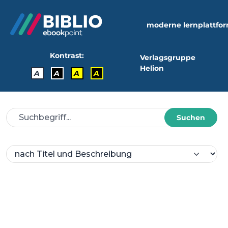
moderne lernplattfo
Kontrast:
Verlagsgruppe
Helion
A
A
A
A
Suchen