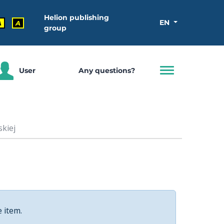
Helion publishing
EN
A
A
group
User
Any questions?
kiej
e item.