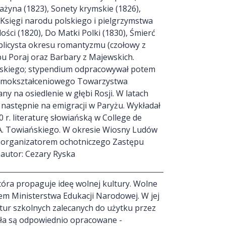
rażyna (1823), Sonety krymskie (1826),
), Księgi narodu polskiego i pielgrzymstwa
ości (1820), Do Matki Polki (1830), Śmierć
ublicysta okresu romantyzmu (czołowy z
bu Poraj oraz Barbary z Majewskich.
eńskiego; stypendium odpracowywał potem
 samokształceniowego Towarzystwa
ny na osiedlenie w głębi Rosji. W latach
następnie na emigracji w Paryżu. Wykładał
0 r. literaturę słowiańską w College de
m A. Towiańskiego. W okresie Wiosny Ludów
i organizatorem ochotniczego Zastępu
 autor: Cezary Ryska
óra propaguje ideę wolnej kultury. Wolne
em Ministerstwa Edukacji Narodowej. W jej
ektur szkolnych zalecanych do użytku przez
ieła są odpowiednio opracowane -