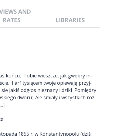
VIEWS AND
RATES
LIBRARIES
łaś koń­cu, To­bie wiesz­cze, jak gwe­bry in­
­ście, I arf ty­sią­cem two­je opie­wa­ją przyj­
się ja­kiś od­głos nie­zna­ny i dzi­ki Po­mię­dzy
ew­skie­go dwo­ru; Ale śmia­ły i wszyst­kich roz­
..]
cz
stopada 1855 r. w Konstantynopolu (dziś: