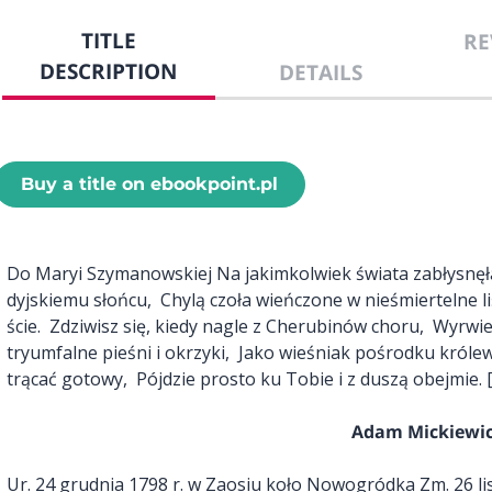
TITLE
RE
DESCRIPTION
DETAILS
Buy a title on ebookpoint.pl
Do Ma­ryi Szy­ma­now­skiej Na ja­kim­kol­wiek świa­ta za­bły­snę­
dyj­skie­mu słoń­cu, Chy­lą czo­ła wień­czo­ne w nie­śmier­tel­ne li
ście. Zdzi­wisz się, kie­dy na­gle z Che­ru­bi­nów cho­ru, Wy­rwie 
try­um­fal­ne pie­śni i okrzy­ki, Ja­ko wie­śniak po­środ­ku kró­l
trą­cać go­to­wy, Pój­dzie pro­sto ku To­bie i z du­szą obej­mie. [.
Adam Mickiewi
Ur. 24 grudnia 1798 r. w Zaosiu koło Nowogródka Zm. 26 li