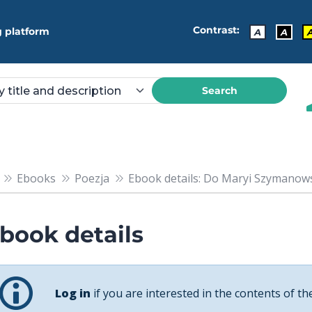
Contrast:
 platform
A
A
Search
Ebooks
Poezja
Ebook details: Do Maryi Szymanows
book details
Log in
if you are interested in the contents of th