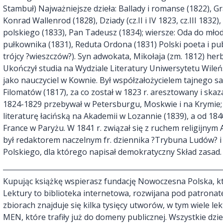
Stambuł) Najważniejsze dzieła: Ballady i romanse (1822), G
Konrad Wallenrod (1828), Dziady (cz.II i IV 1823, cz.III 1832
polskiego (1833), Pan Tadeusz (1834); wiersze: Oda do młod
pułkownika (1831), Reduta Ordona (1831) Polski poeta i p
trójcy ?wieszczów?). Syn adwokata, Mikołaja (zm. 1812) her
Ukończył studia na Wydziale Literatury Uniwersytetu Wil
jako nauczyciel w Kownie. Był współzałożycielem tajnego
Filomatów (1817), za co został w 1823 r. aresztowany i skaza
1824-1829 przebywał w Petersburgu, Moskwie i na Krymie; 
literaturę łacińską na Akademii w Lozannie (1839), a od 184
France w Paryżu. W 1841 r. związał się z ruchem religijny
był redaktorem naczelnym fr. dziennika ?Trybuna Ludów? 
Polskiego, dla którego napisał demokratyczny Skład zasad.
Kupując książkę wspierasz fundację Nowoczesna Polska, kt
Lektury to biblioteka internetowa, rozwijana pod patronat
zbiorach znajduje się kilka tysięcy utworów, w tym wiele l
MEN, które trafiły już do domeny publicznej. Wszystkie dz