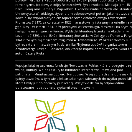
pułkownika (1831), Reduta Ordona (1831) Polski poeta i publicysta okresu
romantyzmu (czołowy z trójcy ?wieszczów?). Syn adwokata, Mikołaja (zm. 181
herbu Poraj oraz Barbary z Majewskich. Ukończył studia na Wydziale Literatur
Uniwersytetu Wileńskiego; stypendium odpracowywał potem jako nauczyciel 
Kownie. Był współzałożycielem tajnego samokształceniowego Towarzystwa
Filomatów (1817), za co został w 1823 r. aresztowany i skazany na osiedlenie 
głębi Rosji. W latach 1824-1829 przebywał w Petersburgu, Moskwie i na Krymie;
następnie na emigracji w Paryżu. Wykładał literaturę łacińską na Akademii w
Lozannie (1839), a od 1840 r. literaturę słowiańską w College de France w Pary
1841 r. związał się z ruchem religijnym A. Towiańskiego. W okresie Wiosny Lu
był redaktorem naczelnym fr. dziennika ?Trybuna Ludów? i organizatorem
ochotniczego Zastępu Polskiego, dla którego napisał demokratyczny Skład za
autor: Cezary Ryska
Kupując książkę wspierasz fundację Nowoczesna Polska, która propaguje ideę
wolnej kultury. Wolne Lektury to biblioteka internetowa, rozwijana pod
patronatem Ministerstwa Edukacji Narodowej. W jej zbiorach znajduje się kil
tysięcy utworów, w tym wiele lektur szkolnych zalecanych do użytku przez ME
które trafiły już do domeny publicznej. Wszystkie dzieła są odpowiednio
opracowane - opatrzone przypisami oraz motywami.