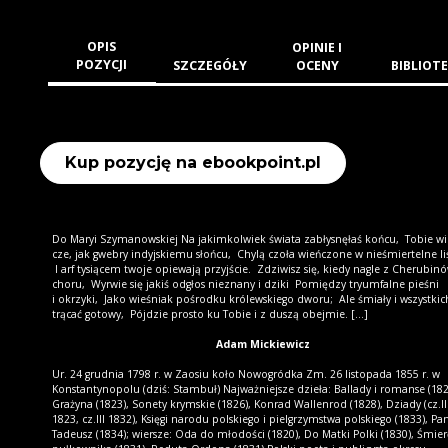
OPIS
OPINIE I
POZYCJI
SZCZEGÓŁY
OCENY
BIBLIOTE
Kup pozycję na ebookpoint.pl
Do Ma­ryi Szy­ma­now­skiej Na ja­kim­kol­wiek świa­ta za­bły­snę­łaś koń­cu, To­bie wi
cze, jak gwe­bry in­dyj­skie­mu słoń­cu, Chy­lą czo­ła wień­czo­ne w nie­śmier­tel­ne li­
I arf ty­sią­cem two­je opie­wa­ją przyj­ście. Zdzi­wisz się, kie­dy na­gle z Che­ru­bi­n
cho­ru, Wy­rwie się ja­kiś od­głos nie­zna­ny i dzi­ki Po­mię­dzy try­um­fal­ne pie­śni
i okrzy­ki, Ja­ko wie­śniak po­środ­ku kró­lew­skie­go dwo­ru; Ale śmia­ły i wszyst­kic
trą­cać go­to­wy, Pój­dzie pro­sto ku To­bie i z du­szą obej­mie. [...]
Adam Mickiewicz
Ur. 24 grudnia 1798 r. w Zaosiu koło Nowogródka Zm. 26 listopada 1855 r. w
Konstantynopolu (dziś: Stambuł) Najważniejsze dzieła: Ballady i romanse (182
Grażyna (1823), Sonety krymskie (1826), Konrad Wallenrod (1828), Dziady (cz.II 
1823, cz.III 1832), Księgi narodu polskiego i pielgrzymstwa polskiego (1833), Pa
Tadeusz (1834); wiersze: Oda do młodości (1820), Do Matki Polki (1830), Śmier