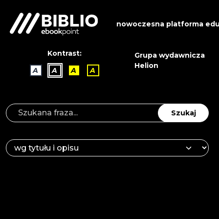
nowoczesna platforma edu
Kontrast:
Grupa wydawnicza
Helion
A
A
A
A
Szukaj