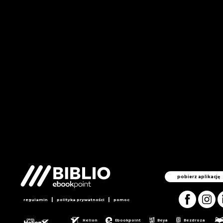
pobierz aplikację
|
|
regulamin
polityka prywatności
pomoc
Helion
Ebookpoint
Beya
Bezdroza