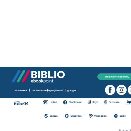
завантажте програму
|
|
положення
політика конфіденційності
довідка
Helion
Ebookpoint
Beya
Bezdroza
Sensus
Onepress
Videopoint
Editio
© Helion 1