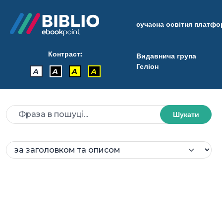
сучасна освітня платф
Контраст:
Видавнича група
Геліон
A
A
A
A
Шукати