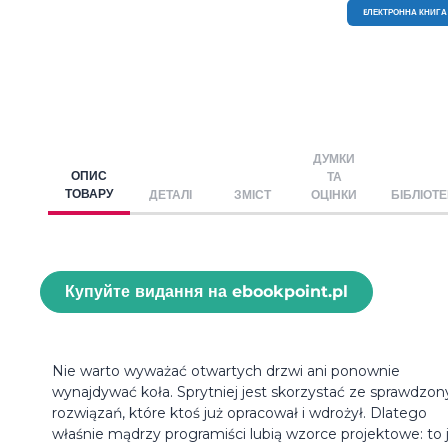
EЛЕКТРОННА КНИГА
ДУМКИ
ОПИС
ТА
ТОВАРУ
ДЕТАЛІ
ЗМІСТ
ОЦІНКИ
БІБЛІОТ
Купуйте видання на ebookpoint.pl
Nie warto wyważać otwartych drzwi ani ponownie
wynajdywać koła. Sprytniej jest skorzystać ze sprawdzo
rozwiązań, które ktoś już opracował i wdrożył. Dlatego
właśnie mądrzy programiści lubią wzorce projektowe: to 