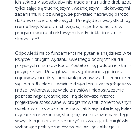
ich sekretny sposób, aby nie tracić sił na nudne drobiazgi,
tylko zająć się trudniejszymi, ważniejszymi i ciekawszymi
zadaniami. Nic dziwnego, że powstało naprawdę bardzo
dużo wzorców projektowych. Przegląd ich wszystkich by
niemożliwy. Które z nich więc są najpotrzebniejsze w
programowaniu obiektowym i kiedy dokładnie z nich
skorzystać?
Odpowiedź na to fundamentalne pytanie znajdziesz w te
książce ? drugim wydaniu świetnego podręcznika dla
przyszłych mistrzów kodu. Zostało ono, podobnie jak inn
pozycje z serii Rusz głową!, przygotowane zgodnie z
najnowszymi odkryciami nauk poznawczych, teorii uczen
się i neurofizjologii. I właśnie dzięki temu zaangażujesz s
mózg, wykorzystasz wiele zmysłów i niepostrzeżenie
poznasz najprzydatniejsze i najciekawsze wzorce
projektowe stosowane w programowaniu zorientowany
obiektowo. Tak złożone tematy, jak klasy, interfejsy, kole
czy łączenie wzorców, staną się jasne i zrozumiałe. Tego
wszystkiego będziesz się uczyć, rozwiązując łamigłówki,
wykonując praktyczne ćwiczenia, pisząc aplikacje - i