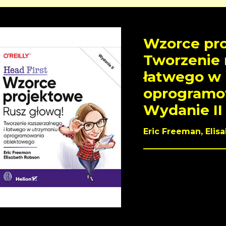
Wzorce pro
Tworzenie 
łatwego w
oprogramo
Wydanie II
Eric Freeman, Elis