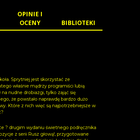
OPINIE I
OCENY
BIBLIOTEKI
a. Sprytniej jest skorzystać ze
latego właśnie mądrzy programiści lubią
ł na nudne drobiazgi, tylko zająć się
wnego, że powstało naprawdę bardzo dużo
y. Które z nich więc są najpotrzebniejsze w
ć?
żce ? drugim wydaniu świetnego podręcznika
ozycje z serii Rusz głową!, przygotowane