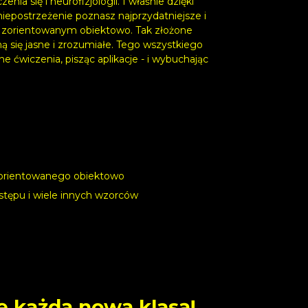
a się i neurofizjologii. I właśnie dzięki
epostrzeżenie poznasz najprzydatniejsze i
 zorientowanym obiektowo. Tak złożone
aną się jasne i zrozumiałe. Tego wszystkiego
e ćwiczenia, pisząc aplikacje - i wybuchając
zorientowanego obiektowo
ostępu i wiele innych wzorców
ię każdą nową klasą!