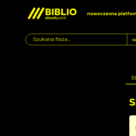
nowoczesna platfor
E
S