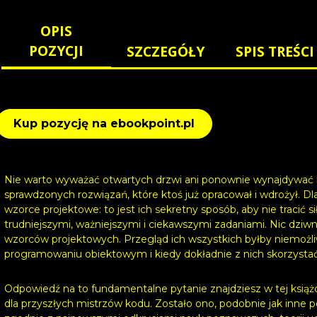
OPIS
POZYCJI
SZCZEGÓŁY
SPIS TREŚCI
Kup pozycję na ebookpoint.pl
Nie warto wyważać otwartych drzwi ani ponownie wynajdywać koł
sprawdzonych rozwiązań, które ktoś już opracował i wdrożył. D
wzorce projektowe: to jest ich sekretny sposób, aby nie tracić si
trudniejszymi, ważniejszymi i ciekawszymi zadaniami. Nic dzi
wzorców projektowych. Przegląd ich wszystkich byłby niemożliw
programowaniu obiektowym i kiedy dokładnie z nich skorzysta
Odpowiedź na to fundamentalne pytanie znajdziesz w tej ksią
dla przyszłych mistrzów kodu. Zostało ono, podobnie jak inne p