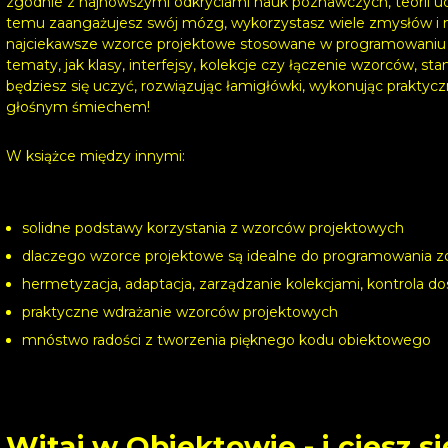
zgodnie z najnowszymi odkryciami nauk poznawczych, teorii uczeni
temu zaangażujesz swój mózg, wykorzystasz wiele zmysłów i ni
najciekawsze wzorce projektowe stosowane w programowaniu
tematy, jak klasy, interfejsy, kolekcje czy łączenie wzorców, st
będziesz się uczyć, rozwiązując łamigłówki, wykonując praktyczn
głośnym śmiechem!
W książce między innymi:
solidne podstawy korzystania z wzorców projektowych
dlaczego wzorce projektowe są idealne do programowania 
hermetyzacja, adaptacja, zarządzanie kolekcjami, kontrola d
praktyczne wdrażanie wzorców projektowych
mnóstwo radości z tworzenia pięknego kodu obiektowego
Witaj w Obiektowie - i ciesz s