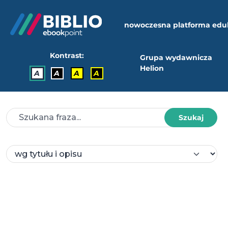
nowoczesna platforma edu
Kontrast:
Grupa wydawnicza
Helion
A
A
A
A
Szukaj