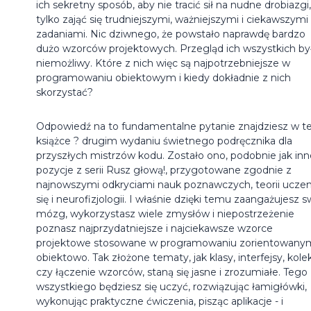
ich sekretny sposób, aby nie tracić sił na nudne drobiazgi,
tylko zająć się trudniejszymi, ważniejszymi i ciekawszymi
zadaniami. Nic dziwnego, że powstało naprawdę bardzo
dużo wzorców projektowych. Przegląd ich wszystkich by
niemożliwy. Które z nich więc są najpotrzebniejsze w
programowaniu obiektowym i kiedy dokładnie z nich
skorzystać?
Odpowiedź na to fundamentalne pytanie znajdziesz w te
książce ? drugim wydaniu świetnego podręcznika dla
przyszłych mistrzów kodu. Zostało ono, podobnie jak inn
pozycje z serii Rusz głową!, przygotowane zgodnie z
najnowszymi odkryciami nauk poznawczych, teorii uczen
się i neurofizjologii. I właśnie dzięki temu zaangażujesz s
mózg, wykorzystasz wiele zmysłów i niepostrzeżenie
poznasz najprzydatniejsze i najciekawsze wzorce
projektowe stosowane w programowaniu zorientowany
obiektowo. Tak złożone tematy, jak klasy, interfejsy, kole
czy łączenie wzorców, staną się jasne i zrozumiałe. Tego
wszystkiego będziesz się uczyć, rozwiązując łamigłówki,
wykonując praktyczne ćwiczenia, pisząc aplikacje - i