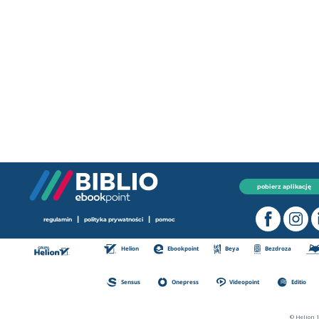
pobierz aplikację
|
|
regulamin
polityka prywatności
pomoc
Helion
Ebookpoint
Beya
Bezdroza
Sensus
Onepress
Videopoint
Editio
© Helion 1