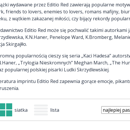
iążki wydawane przez Editio Red zawierają popularne motywy
rk, friends to lovers, enemies to lovers, romans mafijny, bi
eku, z wątkiem zakazanej miłości, czy bijący rekordy popula
dawnictwo Editio Red może się pochwalić takimi autorkami 
rzydlewska, K.N.Haner, Penelope Ward, K.Bromberg, Melani
cja Skirgajłło.
romną popularnością cieszy się seria „Kaci Hadesa” autorstwa
N.Haner, „Trylogia Nieskromnych” Meghan March, „The Hunt
az popularnej polskiej pisarki Ludki Skrzydlewskiej.
teratura imprintu Editio Red zapewnia gorące emocje, pikan
ruszenia.
siatka
lista