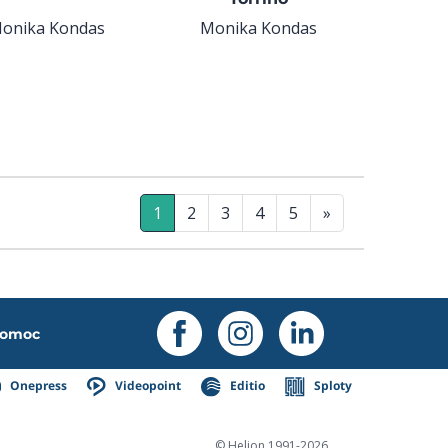
onika Kondas
Monika Kondas
1
2
3
4
5
»
omoc
Onepress
Videopoint
Editio
Sploty
© Helion 1991-2026