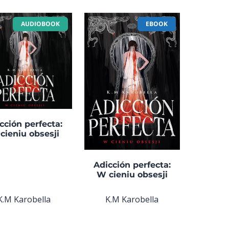
AUDIOBOOK
EBOOK
cción perfecta:
cieniu obsesji
Adicción perfecta:
W cieniu obsesji
K.M Karobella
K.M Karobella