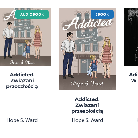
AUDIOBOOK
EBOOK
Addicted.
Adi
Związani
W 
przeszłością
Addicted.
Związani
przeszłością
Hope S. Ward
Hope S. Ward