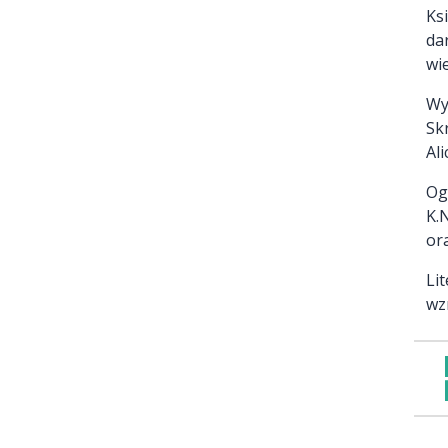
Ks
da
wi
Wy
Sk
Ali
Og
K.
or
Li
wz