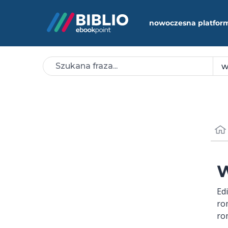
nowoczesna platfor
W
Edi
ro
ro