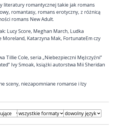
 literatury romantycznej takie jak romans
urowy, romantasy, romans erotyczny, z różnicą
rności romans New Adult.
jak: Lucy Score, Meghan March, Ludka
e Moreland, Katarzyna Mak, FortunateEm czy
 Tillie Cole, seria „Niebezpieczni Mężczyźni”
ed” Ivy Smoak, książki autorstwa Mii Sheridan
tne sceny, niezapomniane romanse i łzy