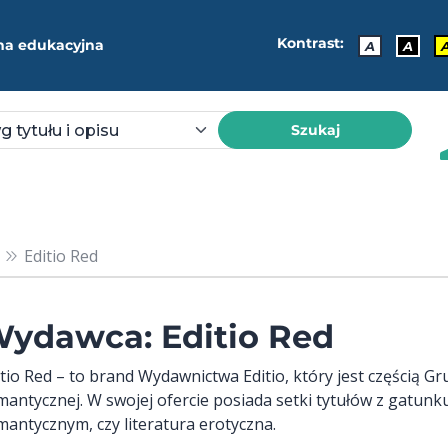
Kontrast:
ma edukacyjna
A
A
Szukaj
Editio Red
ydawca: Editio Red
tio Red – to brand Wydawnictwa Editio, który jest częścią Gru
mantycznej. W swojej ofercie posiada setki tytułów z gatun
mantycznym, czy literatura erotyczna.