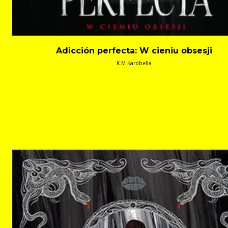
Adicción perfecta: W cieniu obsesji
K.M Karobella