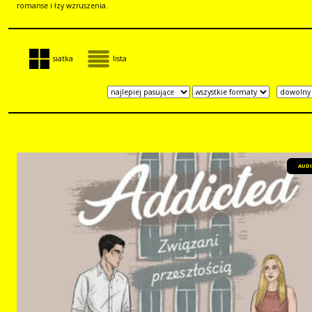
romanse i łzy wzruszenia.
siatka
lista
AUD