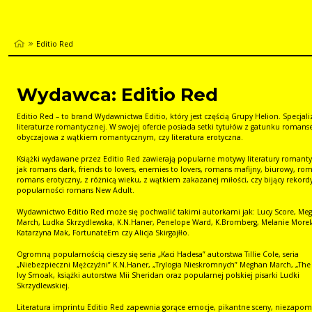
Editio Red
Wydawca: Editio Red
Editio Red – to brand Wydawnictwa Editio, który jest częścią Grupy Helion. Specjali
literaturze romantycznej. W swojej ofercie posiada setki tytułów z gatunku romanse,
obyczajowa z wątkiem romantycznym, czy literatura erotyczna.
Książki wydawane przez Editio Red zawierają popularne motywy literatury romanty
jak romans dark, friends to lovers, enemies to lovers, romans mafijny, biurowy, ro
romans erotyczny, z różnicą wieku, z wątkiem zakazanej miłości, czy bijący rekord
popularności romans New Adult.
Wydawnictwo Editio Red może się pochwalić takimi autorkami jak: Lucy Score, Me
March, Ludka Skrzydlewska, K.N.Haner, Penelope Ward, K.Bromberg, Melanie More
Katarzyna Mak, FortunateEm czy Alicja Skirgajłło.
Ogromną popularnością cieszy się seria „Kaci Hadesa” autorstwa Tillie Cole, seria
„Niebezpieczni Mężczyźni” K.N.Haner, „Trylogia Nieskromnych” Meghan March, „Th
Ivy Smoak, książki autorstwa Mii Sheridan oraz popularnej polskiej pisarki Ludki
Skrzydlewskiej.
Literatura imprintu Editio Red zapewnia gorące emocje, pikantne sceny, niezapo