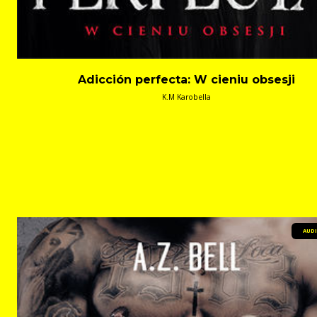
Adicción perfecta: W cieniu obsesji
K.M Karobella
AUD