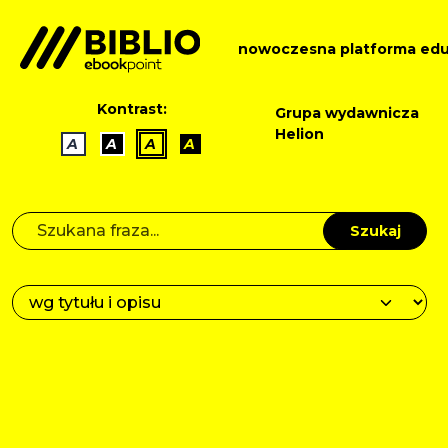
nowoczesna platforma edu
Kontrast:
Grupa wydawnicza
Helion
A
A
A
A
Szukaj