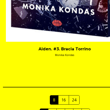
Aiden. #3. Bracia Torrino
Monika Kondas
8
16
24