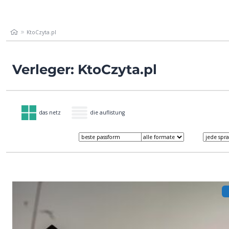
KtoCzyta.pl
Verleger: KtoCzyta.pl
das netz
die auflistung