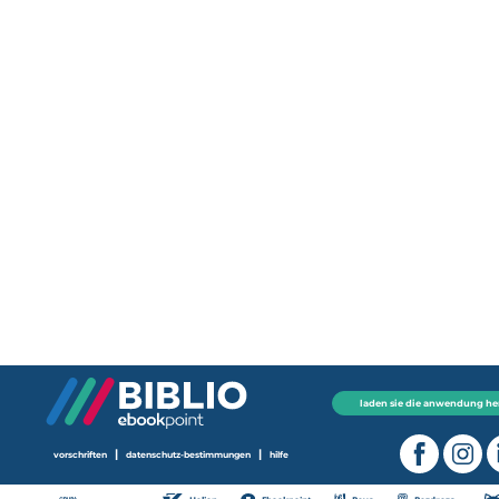
laden sie die anwendung he
|
|
vorschriften
datenschutz-bestimmungen
hilfe