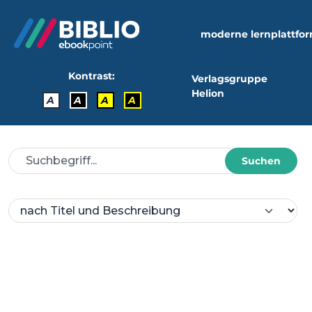
moderne lernplattfo
Kontrast:
Verlagsgruppe
Helion
A
A
A
A
Suchen