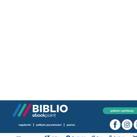
pobierz aplikację
|
|
regulamin
polityka prywatności
pomoc