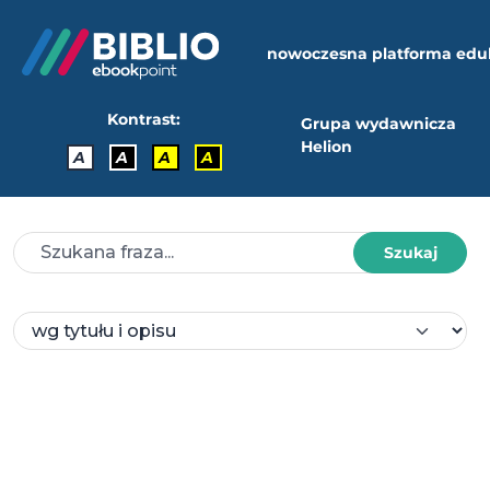
nowoczesna platforma edu
Kontrast:
Grupa wydawnicza
Helion
A
A
A
A
Szukaj