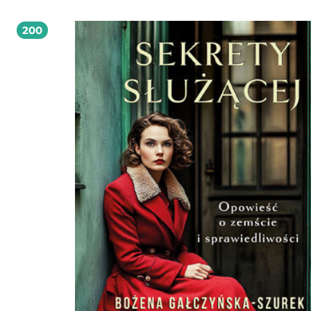
Dziewczyna szybko przekonuje się, że w domu panują niekonwencjonalne zasa
rodzina jest bardzo specyficzna. W dodatku wkrótce wychodzi na jaw, że popr
200
gosposia zniknęła nagle w niewyjaśnionych okolicznościach