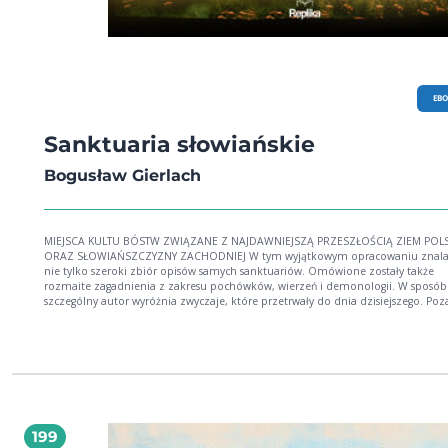
EB
Sanktuaria słowiańskie
Bogusław Gierlach
MIEJSCA KULTU BÓSTW ZWIĄZANE Z NAJDAWNIEJSZĄ PRZESZŁOŚCIĄ ZIEM POL
ORAZ SŁOWIAŃSZCZYZNY ZACHODNIEJ W tym wyjątkowym opracowaniu znalaz
nie tylko szeroki zbiór opisów samych sanktuariów. Omówione zostały także
rozmaite zagadnienia z zakresu pochówków, wierzeń i demonologii. W sposób
szczególny autor wyróżnia zwyczaje, które przetrwały do dnia dzisiejszego. Poz
samymi sanktuariami i związaną z nimi obyczajowością snuje rozważania o
warunkach politycznych, ekonomicznych i społecznych panujących na omawi
obszarach kultury dawnych Słowian. Bogusław Gierlach (1930-2007) doktor
habilitowany nauk historycznych w specjalnościach archeologia i historia religii.
Uczestniczył w badaniach terenowych m.in. w Wyszogrodzie, Pułtusku, Wiślicy i
Polach Grunwaldzkich oraz w Szwajcarii. Kierował Pracownią Religioznawstwa 
Wyższej Szkole Pedagogicznej w Siedlcach, gdzie następnie został dziekanem
Wydziału Pedagogiki i Kultury.
199