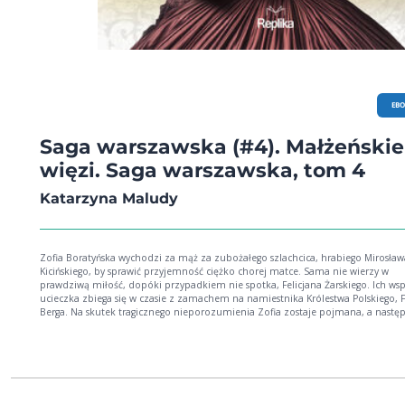
EB
Saga warszawska (#4). Małżeńskie
więzi. Saga warszawska, tom 4
Katarzyna Maludy
Zofia Boratyńska wychodzi za mąż za zubożałego szlachcica, hrabiego Mirosław
Kicińskiego, by sprawić przyjemność ciężko chorej matce. Sama nie wierzy w
prawdziwą miłość, dopóki przypadkiem nie spotka, Felicjana Żarskiego. Ich ws
ucieczka zbiega się w czasie z zamachem na namiestnika Królestwa Polskiego, 
Berga. Na skutek tragicznego nieporozumienia Zofia zostaje pojmana, a nastę
zesłana na Sybir, a Felicjan wyrusza tam razem z nią. W tę daleką i trudną drog
udaje się również Luiza Wieczorek, służąca, która ma nadzieję na ożenek. Wszy
bowiem wiedzą, że na Syberii aż roi się od wykształconych i dobrze sytuowany
mężczyzn, którym brakuje kobiet. Szybko poznaje sympatycznego lekarza, gd
tylko nie nazywał się Grubniok! Czy uda im się zbudować dom tysiące kilomet
dala od ukochanej Warszawy, gdzie coraz większą rolę odgrywa ulica Marszałko