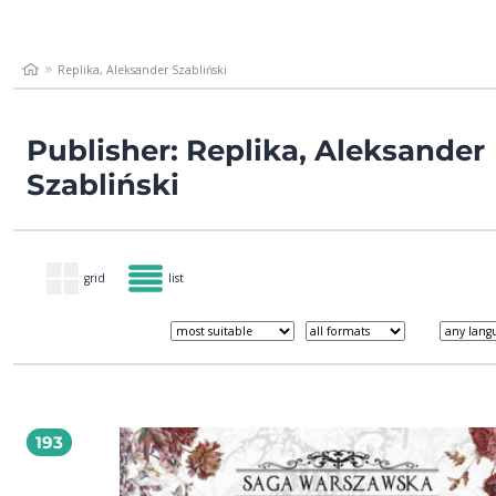
Replika, Aleksander Szabliński
Publisher: Replika, Aleksander
Szabliński
grid
list
193