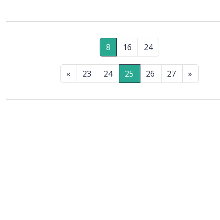
wpływowego oficera UB. Przez willę przewija się mnóstwo podejrzanych ludzi w tym
pracowników bezpieki. W jakim celu Celina naprawdę przybyła do Zamościa i j
sekrety skrywa?
8
16
24
«
23
24
25
26
27
»