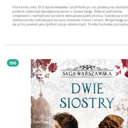
Pod koniec roku 1913 słynna Messalka i Józef Redo po raz pierwszy na ziemiac
polskich odtańczyli skandaliczny taniec o nazwie tango. Bliskość partnerów,
zmysłowość i namiętność na scenie wstrząsnęła publicznością. Ścierały się w n
ostateczne siły oddziałujące na życie człowieka miłość i śmierć. Motyw tanga przewija
się przez powieść jako symbol rzeczy ostatecznych. Emilka Suchecka, początku
pisarka zafascynowana naturalizmem, zostaje niesłusznie oskarżona o plagiat.
procesie wspiera ją znany i szanowany mecenas, Iwo Żarski, wielki miłośnik kob
wina i śpiewu. Po niekorzystnym dla niej wyroku, Emilka zostaje potępiona pr
towarzystwo. Aby ratować ją przed kompromitacją, Iwo proponuje jej małżeńs
Nie wie, że w Emilce zakochuje się jego młody współpracownik, Stanisław Walew
Kobieta wiąże się z mecenasem Żarskim z poczucia obowiązku, jednak Stanisł
który był jej początkowo obojętny, z dnia na dzień robi na niej coraz większe
wrażenie i tylko lojalność wobec Iwona nie pozwala im na śmielszy krok. Tym
196
nad Europą zbierają się czarne chmury. W Sarajewie zamordowano arcyksięcia
Ferdynanda, a w Krakowie Józef Piłsudski formuje Legiony. W tle zniszczenia
Warszawy, jakich dokonali w mieście wycofujący się Rosjanie, zaskoczenie i cie
jaką budziły w warszawiakach pierwsze bombardowania ze sterowców i aeropl
początki motoryzacji oraz powiększenie obszaru Warszawy dokonane po wkro
Niemców do miasta, zmiany w wyglądzie ulic i w życiu jego mieszkańców pod
niemieckim panowaniem.