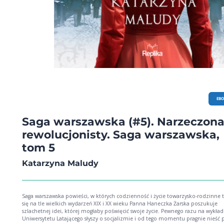
EB
Saga warszawska (#5). Narzeczon
rewolucjonisty. Saga warszawska,
tom 5
Katarzyna Maludy
Saga warszawska powieści, w których codzienność i życie towarzysko-rodzinne toczą
się na tle wielkich wydarzeń XIX i XX wieku Panna Haneczka Żarska poszukuje
szlachetnej idei, której mogłaby poświęcić swoje życie. Pewnego razu na wykład
Uniwersytetu Latającego słyszy o socjalizmie i od tego momentu pragnie nieś