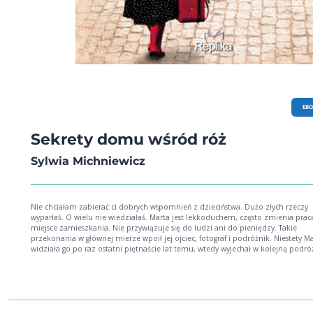
EB
Sekrety domu wśród róż
Sylwia Michniewicz
Nie chciałam zabierać ci dobrych wspomnień z dzieciństwa. Dużo złych rzeczy
wyparłaś. O wielu nie wiedziałaś. Marta jest lekkoduchem, często zmienia pracę i
miejsce zamieszkania. Nie przywiązuje się do ludzi ani do pieniędzy. Takie
przekonania w głównej mierze wpoił jej ojciec, fotograf i podróżnik. Niestety M
widziała go po raz ostatni piętnaście lat temu, wtedy wyjechał w kolejną podróż
przestał się z nią kontaktować. Dziewczyna została wówczas sama z nadopiek
matką. Pewnego dnia Marta otrzymuje propozycję pracy w Brukseli, ma zostać
gosposią w posiadłości belgijskiej arystokratki. W okazałej rezydencji, położone
przepięknym ogrodzie, oprócz baronowej mieszka także jej sympatyczny syn P
rodziną: depresyjną żoną Helene oraz trzyletnim synkiem Victorem. Marta dost
regulamin, którym musi się kierować podczas wykonywania swoich obowiązkó