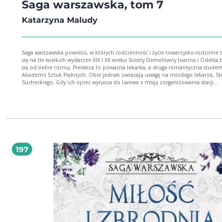
Saga warszawska, tom 7
Katarzyna Maludy
Saga warszawska powieści, w których codzienność i życie towarzysko-rodzinne toczą
się na tle wielkich wydarzeń XIX i XX wieku Siostry Demelówny Joanna i Odetta bardzo
się od siebie różnią. Pierwsza to poważna lekarka, a druga romantyczna studen
Akademii Sztuk Pięknych. Obie jednak zwracają uwagę na młodego lekarza, St
Sucheckiego. Gdy ich ojciec wyrusza do Lwowa z misją zorganizowania stacji
nasłuchowej, żądna przygód Otusia zabiera się razem z nim. W drodze poznaj
szalenie przystojnego pilota, Maksa Szeptyckiego. Kraj szykuje się do wojny. Z
internowania w Magdeburgu przyjeżdża Józef Piłsudski i wygłasza gorące
przemówienie z balkonu pensjonatu. Na ulicy Warszawy prowadzone są zbiórk
pieniędzy i kosztowności na rzecz wojska. W Europie szaleje grypa hiszpanka, 
możliwości leczenia daje niedawno odkryty lek aspiryna. Autorka brawurowo
prowadzi czytelnika poprzez meandry polskiej historii, łamiąc przy tym stereot
Błyskotliwa fabuła oraz wspaniale nakreślony obraz społeczeństwa i panującyc
197
relacji to największe atuty tej sagi. Polecam z całego serca. Edyta Świętek, autorka sag:
Spacer Aleją Róż, Sandomierskie wzgórza, Saga krynicka