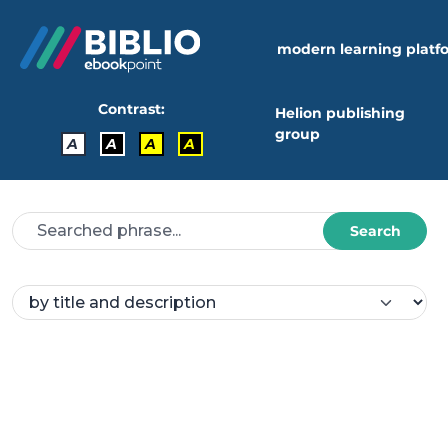
modern learning platf
Contrast:
Helion publishing
group
A
A
A
A
Search