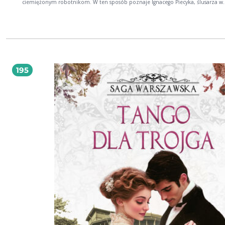
ciemiężonym robotnikom. W ten sposób poznaje Ignacego Piecyka, ślusarza w
zakładach Lilpopa, niezwykle przystojnego, choć ostatniego drania, w którym
zakochuje się bez pamięci. W sekrecie przed wszystkimi zaręczają się i marzą o
szczęśliwym życiu, które dla każdego z nich oznacza coś innego. A w Warszawie sporo
się dzieje! Prezydent Sokrat Starynkiewicz planuje budowę nowoczesnych
wodociągów i kanalizacji, Międzynarodowe Towarzystwo Telefonów Bella zakła
pierwsze linie telefoniczne, swoją działalność rozpoczyna Dworzec Kolei
Petersburskiej, po ulicach miasta, które oświetlają latarnie gazowe, jeździ pierw
konny tramwaj, a wszystko to uwiecznia na swoich zdjęciach prekursor warszaw
195
fotografii i wynalazca rewolweru fotograficznego, Konrad Brandel. Autorka br
prowadzi czytelnika poprzez meandry polskiej historii, łamiąc przy tym stereot
Błyskotliwa fabuła oraz wspaniale nakreślony obraz społeczeństwa i panującyc
relacji to największe atuty tej sagi. Polecam z całego serca. Edyta Świętek, autorka sag:
Spacer Aleją Róż, Sandomierskie wzgórza, Saga krynickawzgórza, Saga krynicka