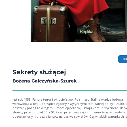
EB
Sekrety służącej
Bożena Gałczyńska-Szurek
Jest rok 1955. Panuje terror i okrucieństwo. Po śmierci Stalina władza ludowa
wprowadza w kraju porządek zgodny z wytycznymi totalitarnej polityki ZSRR. 
obsesyjny pościg za wrogami umacniającego się ustroju komunistycznego. Bar
klimaty przełomu lat 50. i 60. XX w. przenikają się z mrokami życia w państwie
pozostawionym przez aliantów na pastwę sowietów. Czy w takich warunkach je
miejsce na sprawiedliwość? Do Zamościa z Warszawy przybywa młoda, tajemnicza
kobieta Celina Szczerbicka. Podejmuje pracę w charakterze służącej w domu