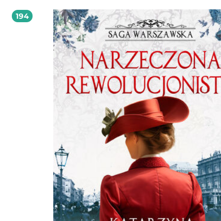
gdzie działają dworzec Wiedeński oraz nowy praski dworzec Petersburski? Marc
buduje wodociąg i powstają pierwsze warszawskie fontanny z syrenką na rynku
194
Starego Miasta, w Teatrze Wielkim wystawiają Hamleta, a więzienia na Cytadeli 
Pawiaku napawają grozą. Autorka brawurowo prowadzi czytelnika poprzez m
polskiej historii, łamiąc przy tym stereotypy. Błyskotliwa fabuła oraz wspaniale
nakreślony obraz społeczeństwa i panujących w nim relacji to największe atuty 
sagi. Polecam z całego serca. Edyta Świętek, autorka sag: Spacer Aleją Róż,
Sandomierskie wzgórza, Saga krynicka