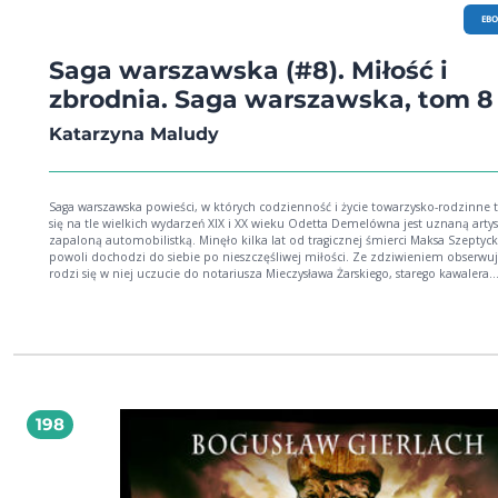
EB
Saga warszawska (#8). Miłość i
zbrodnia. Saga warszawska, tom 8
Katarzyna Maludy
Saga warszawska powieści, w których codzienność i życie towarzysko-rodzinne toczą
się na tle wielkich wydarzeń XIX i XX wieku Odetta Demelówna jest uznaną artystką i
zapaloną automobilistką. Minęło kilka lat od tragicznej śmierci Maksa Szeptyck
powoli dochodzi do siebie po nieszczęśliwej miłości. Ze zdziwieniem obserwuj
rodzi się w niej uczucie do notariusza Mieczysława Żarskiego, starego kawalera
uzależnionego od zaborczej matki. Razem starają się rozwiązać zagadkę włam
jego kancelarii. Powiązany jest z tym pewien cwaniaczek, którego Odetta dostr
ulicy Mokotowskiej podczas zamachu majowego. Bolszewiccy szpiedzy grasują
Warszawie, a generał Kącki, wypuszczony z więzienia na Antokolu w Wilnie, prz
do Warszawy, wejdzie do Łaźni pod Messalką na Krakowskim Przedmieściu i ro
się w powietrzu. Autorka brawurowo prowadzi czytelnika poprzez meandry polskiej
historii, łamiąc przy tym stereotypy. Błyskotliwa fabuła oraz wspaniale nakreślo
obraz społeczeństwa i panujących w nim relacji to największe atuty tej sagi. Po
198
całego serca. Edyta Świętek, autorka sag: Spacer Aleją Róż, Sandomierskie wzgórza,
Saga krynicka