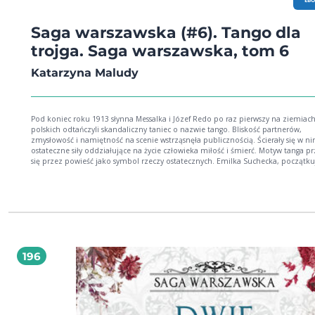
Saga warszawska (#6). Tango dla
trojga. Saga warszawska, tom 6
Katarzyna Maludy
Pod koniec roku 1913 słynna Messalka i Józef Redo po raz pierwszy na ziemiac
polskich odtańczyli skandaliczny taniec o nazwie tango. Bliskość partnerów,
zmysłowość i namiętność na scenie wstrząsnęła publicznością. Ścierały się w n
ostateczne siły oddziałujące na życie człowieka miłość i śmierć. Motyw tanga przewija
się przez powieść jako symbol rzeczy ostatecznych. Emilka Suchecka, początku
pisarka zafascynowana naturalizmem, zostaje niesłusznie oskarżona o plagiat.
procesie wspiera ją znany i szanowany mecenas, Iwo Żarski, wielki miłośnik kob
wina i śpiewu. Po niekorzystnym dla niej wyroku, Emilka zostaje potępiona pr
towarzystwo. Aby ratować ją przed kompromitacją, Iwo proponuje jej małżeńs
Nie wie, że w Emilce zakochuje się jego młody współpracownik, Stanisław Walew
Kobieta wiąże się z mecenasem Żarskim z poczucia obowiązku, jednak Stanisł
który był jej początkowo obojętny, z dnia na dzień robi na niej coraz większe
wrażenie i tylko lojalność wobec Iwona nie pozwala im na śmielszy krok. Tym
196
nad Europą zbierają się czarne chmury. W Sarajewie zamordowano arcyksięcia
Ferdynanda, a w Krakowie Józef Piłsudski formuje Legiony. W tle zniszczenia
Warszawy, jakich dokonali w mieście wycofujący się Rosjanie, zaskoczenie i cie
jaką budziły w warszawiakach pierwsze bombardowania ze sterowców i aeropl
początki motoryzacji oraz powiększenie obszaru Warszawy dokonane po wkro
Niemców do miasta, zmiany w wyglądzie ulic i w życiu jego mieszkańców pod