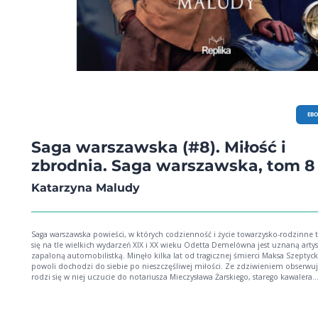
EB
Saga warszawska (#8). Miłość i
zbrodnia. Saga warszawska, tom 8
Katarzyna Maludy
Saga warszawska powieści, w których codzienność i życie towarzysko-rodzinne toczą
się na tle wielkich wydarzeń XIX i XX wieku Odetta Demelówna jest uznaną artystką i
zapaloną automobilistką. Minęło kilka lat od tragicznej śmierci Maksa Szeptyck
powoli dochodzi do siebie po nieszczęśliwej miłości. Ze zdziwieniem obserwuj
rodzi się w niej uczucie do notariusza Mieczysława Żarskiego, starego kawalera
uzależnionego od zaborczej matki. Razem starają się rozwiązać zagadkę włam
jego kancelarii. Powiązany jest z tym pewien cwaniaczek, którego Odetta dostr
ulicy Mokotowskiej podczas zamachu majowego. Bolszewiccy szpiedzy grasują