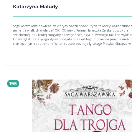
Katarzyna Maludy
Saga warszawska powieści, w których codzienność i życie towarzysko-rodzinne toczą
się na tle wielkich wydarzeń XIX i XX wieku Panna Haneczka Żarska poszukuje
szlachetnej idei, której mogłaby poświęcić swoje życie. Pewnego razu na wykład
Uniwersytetu Latającego słyszy o socjalizmie i od tego momentu pragnie nieś
ciemiężonym robotnikom. W ten sposób poznaje Ignacego Piecyka, ślusarza w
zakładach Lilpopa, niezwykle przystojnego, choć ostatniego drania, w którym
zakochuje się bez pamięci. W sekrecie przed wszystkimi zaręczają się i marzą o
szczęśliwym życiu, które dla każdego z nich oznacza coś innego. A w Warszawie sporo
się dzieje! Prezydent Sokrat Starynkiewicz planuje budowę nowoczesnych
wodociągów i kanalizacji, Międzynarodowe Towarzystwo Telefonów Bella zakła
pierwsze linie telefoniczne, swoją działalność rozpoczyna Dworzec Kolei
Petersburskiej, po ulicach miasta, które oświetlają latarnie gazowe, jeździ pierw
konny tramwaj, a wszystko to uwiecznia na swoich zdjęciach prekursor warszaw
195
fotografii i wynalazca rewolweru fotograficznego, Konrad Brandel. Autorka br
prowadzi czytelnika poprzez meandry polskiej historii, łamiąc przy tym stereot
Błyskotliwa fabuła oraz wspaniale nakreślony obraz społeczeństwa i panującyc
relacji to największe atuty tej sagi. Polecam z całego serca. Edyta Świętek, autorka sag:
Spacer Aleją Róż, Sandomierskie wzgórza, Saga krynickawzgórza, Saga krynicka