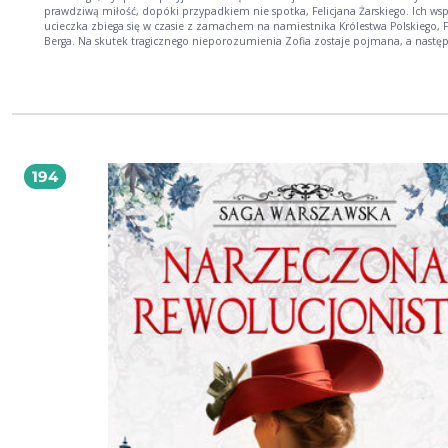
prawdziwą miłość, dopóki przypadkiem nie spotka, Felicjana Żarskiego. Ich ws
ucieczka zbiega się w czasie z zamachem na namiestnika Królestwa Polskiego, 
Berga. Na skutek tragicznego nieporozumienia Zofia zostaje pojmana, a nastę
zesłana na Sybir, a Felicjan wyrusza tam razem z nią. W tę daleką i trudną drog
udaje się również Luiza Wieczorek, służąca, która ma nadzieję na ożenek. Wszy
bowiem wiedzą, że na Syberii aż roi się od wykształconych i dobrze sytuowany
mężczyzn, którym brakuje kobiet. Szybko poznaje sympatycznego lekarza, gd
tylko nie nazywał się Grubniok! Czy uda im się zbudować dom tysiące kilomet
dala od ukochanej Warszawy, gdzie coraz większą rolę odgrywa ulica Marszałko
gdzie działają dworzec Wiedeński oraz nowy praski dworzec Petersburski? Marc
buduje wodociąg i powstają pierwsze warszawskie fontanny z syrenką na rynku
194
Starego Miasta, w Teatrze Wielkim wystawiają Hamleta, a więzienia na Cytadeli 
Pawiaku napawają grozą. Autorka brawurowo prowadzi czytelnika poprzez m
polskiej historii, łamiąc przy tym stereotypy. Błyskotliwa fabuła oraz wspaniale
nakreślony obraz społeczeństwa i panujących w nim relacji to największe atuty 
sagi. Polecam z całego serca. Edyta Świętek, autorka sag: Spacer Aleją Róż,
Sandomierskie wzgórza, Saga krynicka