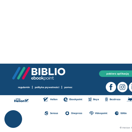
pobierz aplikację
|
|
regulamin
polityka prywatności
pomoc
Helion
Ebookpoint
Beya
Bezdroza
Sensus
Onepress
Videopoint
Editio
© Helion 1