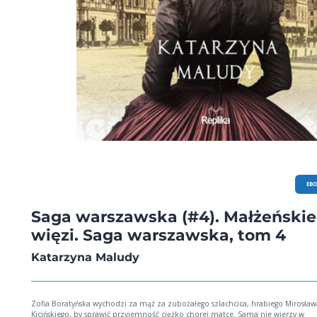
EB
Saga warszawska (#4). Małżeńskie
więzi. Saga warszawska, tom 4
Katarzyna Maludy
Zofia Boratyńska wychodzi za mąż za zubożałego szlachcica, hrabiego Mirosław
Kicińskiego, by sprawić przyjemność ciężko chorej matce. Sama nie wierzy w