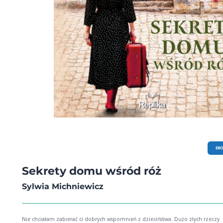
EB
Sekrety domu wśród róż
Sylwia Michniewicz
Nie chciałam zabierać ci dobrych wspomnień z dzieciństwa. Dużo złych rzeczy