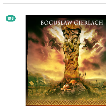
Warszawie, a generał Kącki, wypuszczony z więzienia na Antokolu w Wilnie, prz
do Warszawy, wejdzie do Łaźni pod Messalką na Krakowskim Przedmieściu i ro
się w powietrzu. Autorka brawurowo prowadzi czytelnika poprzez meandry polskiej
historii, łamiąc przy tym stereotypy. Błyskotliwa fabuła oraz wspaniale nakreślo
obraz społeczeństwa i panujących w nim relacji to największe atuty tej sagi. Po
198
całego serca. Edyta Świętek, autorka sag: Spacer Aleją Róż, Sandomierskie wzgórza,
Saga krynicka