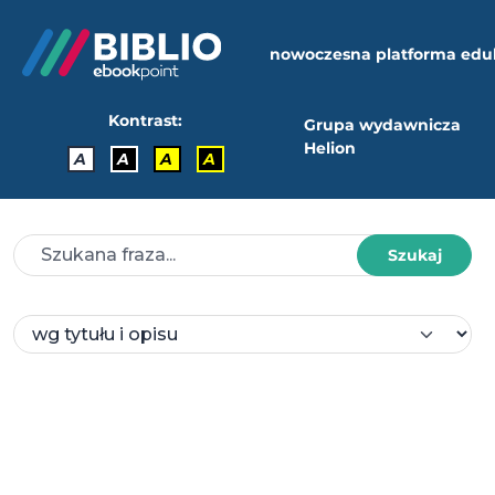
nowoczesna platforma edu
Kontrast:
Grupa wydawnicza
Helion
A
A
A
A
Szukaj