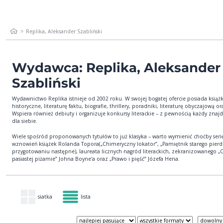
Replika, Aleksander Szabliński
Wydawca: Replika, Aleksander
Szabliński
Wydawnictwo Replika istnieje od 2002 roku. W swojej bogatej ofercie posiada książk
historyczne, literaturę faktu, biografie, thrillery, poradniki, literaturę obyczajową or
Wspiera również debiuty i organizuje konkursy literackie – z pewnością każdy znajd
dla siebie.
Wiele spośród proponowanych tytułów to już klasyka – warto wymienić choćby seri
wznowień książek Rolanda Topora(„Chimeryczny lokator”, „Pamiętnik starego pierd
przygotowaniu następne), laureata licznych nagród literackich, zekranizowanego „
pasiastej piżamie” Johna Boyne'a oraz „Prawo i pięść” Józefa Hena.
siatka
lista