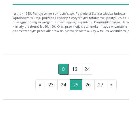
Jest rok 1955. Panuje terror i okrucieństwo. Po śmierci Stalina władza ludowa
wprowadza w kraju porządek zgodny z wytycznymi totalitarnej polityki ZSRR. 
obsesyjny pościg za wrogami umacniającego się ustroju komunistycznego. Bar
klimaty przełomu lat 50. i 60. XX w. przenikają się z mrokami życia w państwie
pozostawionym przez aliantów na pastwę sowietów. Czy w takich warunkach je
miejsce na sprawiedliwość? Do Zamościa z Warszawy przybywa młoda, tajemnicza
kobieta Celina Szczerbicka. Podejmuje pracę w charakterze służącej w domu
wpływowego oficera UB. Przez willę przewija się mnóstwo podejrzanych ludzi w tym
pracowników bezpieki. W jakim celu Celina naprawdę przybyła do Zamościa i j
sekrety skrywa?
8
16
24
«
23
24
25
26
27
»