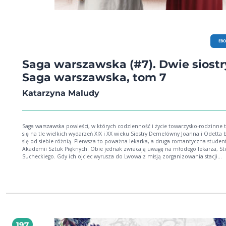
EB
Saga warszawska (#7). Dwie siostr
Saga warszawska, tom 7
Katarzyna Maludy
Saga warszawska powieści, w których codzienność i życie towarzysko-rodzinne toczą
się na tle wielkich wydarzeń XIX i XX wieku Siostry Demelówny Joanna i Odetta bardzo
się od siebie różnią. Pierwsza to poważna lekarka, a druga romantyczna studen
Akademii Sztuk Pięknych. Obie jednak zwracają uwagę na młodego lekarza, St
Sucheckiego. Gdy ich ojciec wyrusza do Lwowa z misją zorganizowania stacji
nasłuchowej, żądna przygód Otusia zabiera się razem z nim. W drodze poznaj
szalenie przystojnego pilota, Maksa Szeptyckiego. Kraj szykuje się do wojny. Z
internowania w Magdeburgu przyjeżdża Józef Piłsudski i wygłasza gorące
przemówienie z balkonu pensjonatu. Na ulicy Warszawy prowadzone są zbiórk
pieniędzy i kosztowności na rzecz wojska. W Europie szaleje grypa hiszpanka, 
możliwości leczenia daje niedawno odkryty lek aspiryna. Autorka brawurowo
prowadzi czytelnika poprzez meandry polskiej historii, łamiąc przy tym stereot
Błyskotliwa fabuła oraz wspaniale nakreślony obraz społeczeństwa i panującyc
197
relacji to największe atuty tej sagi. Polecam z całego serca. Edyta Świętek, autorka sag: