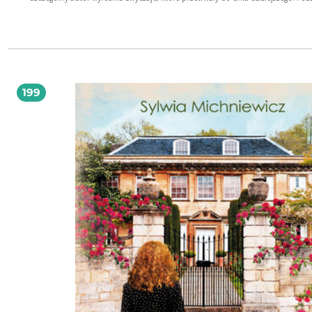
samymi sanktuariami i związaną z nimi obyczajowością snuje rozważania o
warunkach politycznych, ekonomicznych i społecznych panujących na omawi
obszarach kultury dawnych Słowian. Bogusław Gierlach (1930-2007) doktor
habilitowany nauk historycznych w specjalnościach archeologia i historia religii.
Uczestniczył w badaniach terenowych m.in. w Wyszogrodzie, Pułtusku, Wiślicy i
Polach Grunwaldzkich oraz w Szwajcarii. Kierował Pracownią Religioznawstwa 
Wyższej Szkole Pedagogicznej w Siedlcach, gdzie następnie został dziekanem
Wydziału Pedagogiki i Kultury.
199