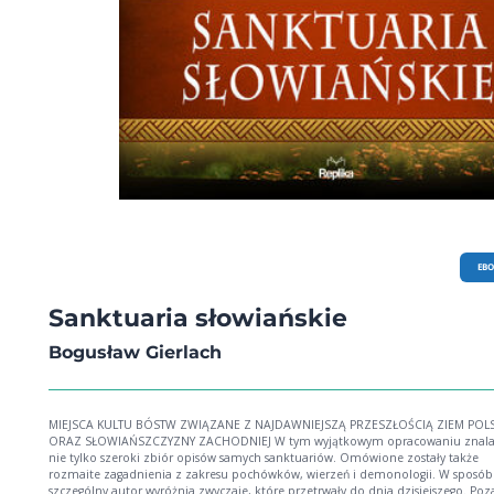
EB
Sanktuaria słowiańskie
Bogusław Gierlach
MIEJSCA KULTU BÓSTW ZWIĄZANE Z NAJDAWNIEJSZĄ PRZESZŁOŚCIĄ ZIEM POL
ORAZ SŁOWIAŃSZCZYZNY ZACHODNIEJ W tym wyjątkowym opracowaniu znalaz
nie tylko szeroki zbiór opisów samych sanktuariów. Omówione zostały także
rozmaite zagadnienia z zakresu pochówków, wierzeń i demonologii. W sposób
szczególny autor wyróżnia zwyczaje, które przetrwały do dnia dzisiejszego. Poz