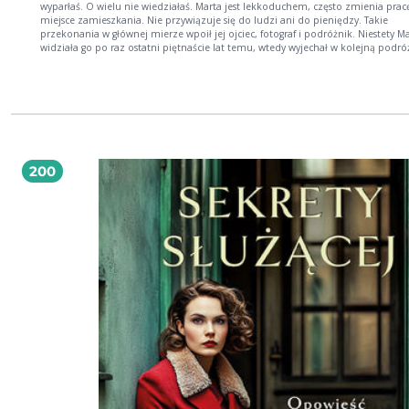
wyparłaś. O wielu nie wiedziałaś. Marta jest lekkoduchem, często zmienia pracę i
miejsce zamieszkania. Nie przywiązuje się do ludzi ani do pieniędzy. Takie
przekonania w głównej mierze wpoił jej ojciec, fotograf i podróżnik. Niestety M
widziała go po raz ostatni piętnaście lat temu, wtedy wyjechał w kolejną podróż
przestał się z nią kontaktować. Dziewczyna została wówczas sama z nadopiek
matką. Pewnego dnia Marta otrzymuje propozycję pracy w Brukseli, ma zostać
gosposią w posiadłości belgijskiej arystokratki. W okazałej rezydencji, położone
przepięknym ogrodzie, oprócz baronowej mieszka także jej sympatyczny syn P
rodziną: depresyjną żoną Helene oraz trzyletnim synkiem Victorem. Marta dost
regulamin, którym musi się kierować podczas wykonywania swoich obowiązkó
Dziewczyna szybko przekonuje się, że w domu panują niekonwencjonalne zasa
rodzina jest bardzo specyficzna. W dodatku wkrótce wychodzi na jaw, że popr
200
gosposia zniknęła nagle w niewyjaśnionych okolicznościach