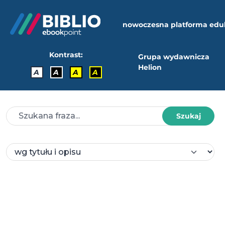
nowoczesna platforma edu
Kontrast:
Grupa wydawnicza
Helion
A
A
A
A
Szukaj