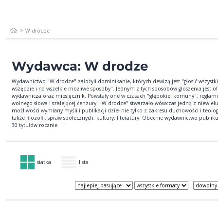
W drodze
Wydawca: W drodze
Wydawnictwo "W drodze" założyli dominikanie, których dewizą jest "głosić wszystk
wszędzie i na wszelkie możliwe sposoby". Jednym z tych sposobów głoszenia jest of
wydawnicza oraz miesięcznik. Powstały one w czasach "głębokiej komuny", reglame
wolnego słowa i szalejącej cenzury. "W drodze" stwarzało wówczas jedną z niewiel
możliwości wymiany myśli i publikacji dzieł nie tylko z zakresu duchowości i teologi
także filozofii, spraw społecznych, kultury, literatury. Obecnie wydawnictwo publik
30 tytułów rocznie.
siatka
lista