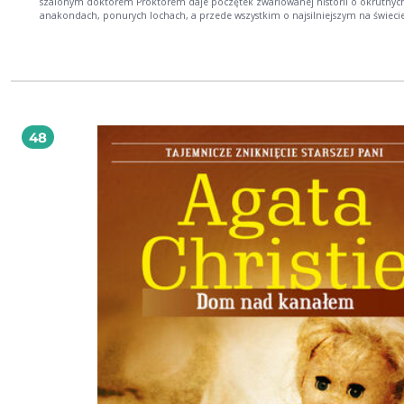
szalonym doktorem Proktorem daje poczętek zwariowanej historii o okrutnych
anakondach, ponurych lochach, a przede wszystkim o najsilniejszym na świecie
proszku na prykanie. Jo Nesbo stworzył mistrzowską kombinację humoru, przygód i
absurdu, którą pokochają dzieci w każdym wieku. Dorośli też!
48