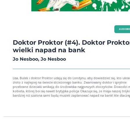
AUDIOB
Doktor Proktor (#4). Doktor Proktor
wielki napad na bank
Jo Nesboo, Jo Nesboo
Lisa, Bulek i doktor Proktor udają się do Londynu, aby dowiedzieć się, kto ukra
złoto z najlepiej na świecie strzeżonego banku. Zwariowany doktor i sprytnie
przebrane dzieciaki wnikają do środowiska najgorszych złoczyńców. Dowodzi 
kobieta, której boi się nawet brytyjska policja Okazuje się, że misja naszej trójki 
bardziej niż szalona sami będą musieli zaplanować napad na bank! Ale dlaczego? I
jaki ma to związek z finałem Pucharu Anglii w piłce nożnej?! Może dowiesz się 
tej książki