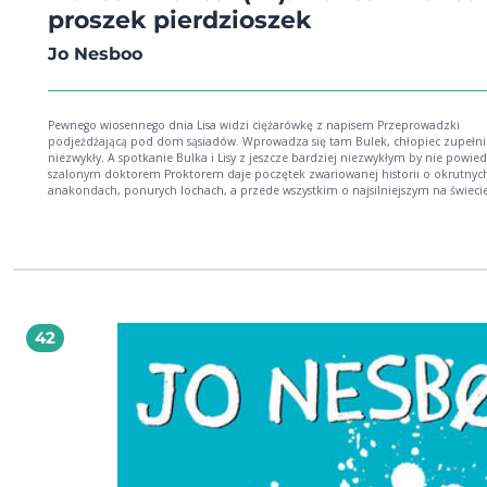
proszek pierdzioszek
Jo Nesboo
Pewnego wiosennego dnia Lisa widzi ciężarówkę z napisem Przeprowadzki
podjeżdżającą pod dom sąsiadów. Wprowadza się tam Bulek, chłopiec zupełnie
niezwykły. A spotkanie Bulka i Lisy z jeszcze bardziej niezwykłym by nie powiedzieć
szalonym doktorem Proktorem daje poczętek zwariowanej historii o okrutnych
anakondach, ponurych lochach, a przede wszystkim o najsilniejszym na świecie
proszku na prykanie. Jo Nesbo stworzył mistrzowską kombinację humoru, przygód i
absurdu, którą pokochają dzieci w każdym wieku. Dorośli też!
42