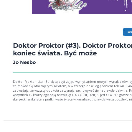
EB
Doktor Proktor (#3). Doktor Proktor
koniec świata. Być może
Jo Nesbo
Doktor Proktor, Lisa i Bulek są zbyt zajęci wymyślaniem nowych wynalazków, b
zajmować się otaczającym światem, a w szczególności oglądaniem telewizji. Al
zauważają, że wszyscy dookoła zaczynają zachowywać się naprawdę dziwnie. P
wszystkim ci, którzy oglądają telewizję! TO, CO SIĘ DZIEJE, jest O WIELE gorsze n
skarpetki znikające z pralki, węże żyjące w kanalizacji, prawdziwe żaboczłeki, n
końca prawdziwe pawiany i inne zwierzęta, których istnienia byś sobie nie życzy
może oznaczać tylko KONIEC ŚWIATA.