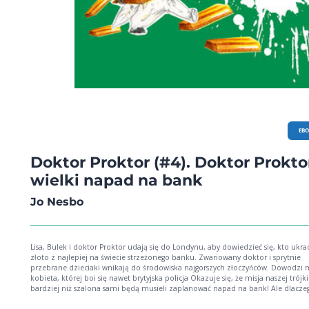
EB
Doktor Proktor (#4). Doktor Proktor
wielki napad na bank
Jo Nesbo
Lisa, Bulek i doktor Proktor udają się do Londynu, aby dowiedzieć się, kto ukra
złoto z najlepiej na świecie strzeżonego banku. Zwariowany doktor i sprytnie
przebrane dzieciaki wnikają do środowiska najgorszych złoczyńców. Dowodzi 
kobieta, której boi się nawet brytyjska policja Okazuje się, że misja naszej trójki 
bardziej niż szalona sami będą musieli zaplanować napad na bank! Ale dlaczego? I
jaki ma to związek z finałem Pucharu Anglii w piłce nożnej?! Może dowiesz się 
tej książki