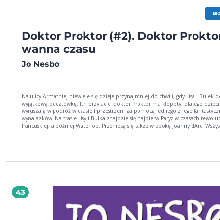
EB
Doktor Proktor (#2). Doktor Proktor
wanna czasu
Jo Nesbo
Na ulicy Armatniej niewiele się dzieje przynajmniej do chwili, gdy Lisa i Bulek dostają
wyjątkową pocztówkę. Ich przyjaciel doktor Proktor ma kłopoty, dlatego dzieci
wyruszają w podróż w czasie i przestrzeni za pomocą jednego z jego fantastyc
wynalazków. Na trasie Lisy i Bulka znajdzie się najpierw Paryż w czasach rewoluc
francuskiej, a później Waterloo. Przeniosą się także w epokę Joanny dArc. Wszy
to, aby ratować życie i miłość. Niestety są tacy, którym długie i szczęśliwe życie
Proktora nie jest wcale na rękę Nic nie jest oczywiste w książkach Jo Nesbo. Na
szczęście, jak to zwykle bywa, Proszek Pierdzioszek ratuje sytuację!
43