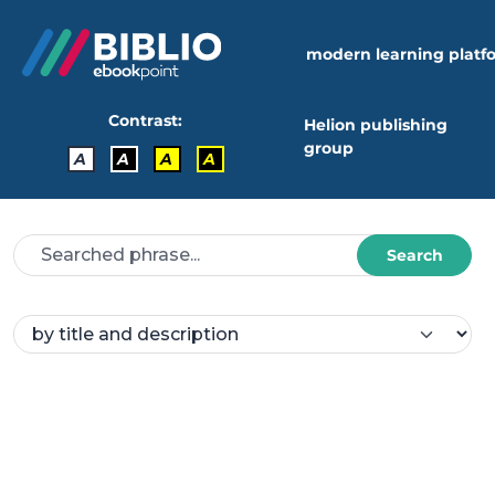
modern learning platf
Contrast:
Helion publishing
group
A
A
A
A
Search