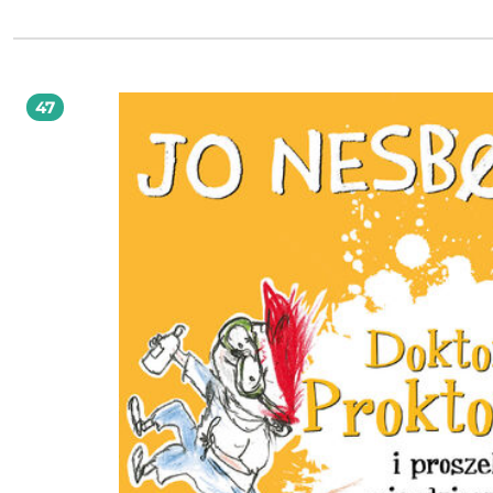
z kukułką, fińskimi myśliwcami, królem, który ma zagrzybioną piwnicę, lecz ró
ponurym, cierpiącym na wypalenie zawodowe Świętym Mikołajem. Biją dzwony,
cicho pada śnieg. Święta jeszcze nigdy nie wisiały na cieńszym włosku.
47