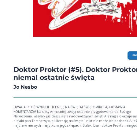
EB
Doktor Proktor (#5). Doktor Proktor
niemal ostatnie święta
Jo Nesbo
UWAGA! KTOŚ WYKUPIŁ LICENCJĘ NA ŚWIĘTA! ŚWIĘTY MIKOŁAJ ODMAWIA
KOMENTARZA! Na ulicy Armatniej trwają ostatnie przygotowania do Bożego
Narodzenia, wszyscy już cieszą się z nadchodzących świąt. Ale nagle okazuje się
niejaki pan Thrane wykupił licencję na święta i nikt nie może ich obchodzić, jeś
najpierw nie wyda majątku w jego sklepach. Bulek, Lisa i doktor Proktor nie god
na tę niespotykaną niesprawiedliwość i postanawiają uratować święta. Muszą si
zmagać nie tylko z paskudnymi bliźniakami pana Thranego, wampirożyrafą w 