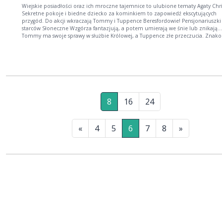
Wiejskie posiadłości oraz ich mroczne tajemnice to ulubione tematy Agaty Chri
Sekretne pokoje i biedne dziecko za kominkiem to zapowiedź ekscytujących
przygód. Do akcji wkraczają Tommy i Tuppence Beresfordowie! Pensjonariusz
starców Słoneczne Wzgórza fantazjują, a potem umierają we śnie lub znikają...
Tommy ma swoje sprawy w służbie Królowej, a Tuppence złe przeczucia. Znakomita
powieść, której atutami są piętrowa intryga i skrzące się dowcipem dialogi.
8
16
24
«
4
5
6
7
8
»