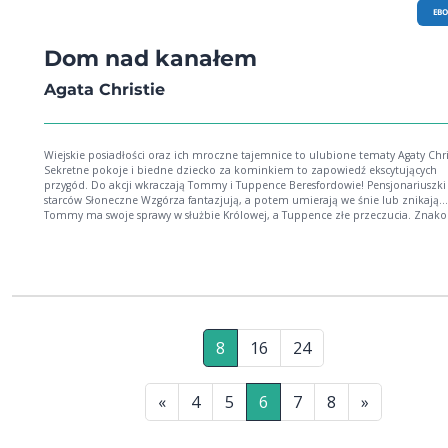
EB
Dom nad kanałem
Agata Christie
Wiejskie posiadłości oraz ich mroczne tajemnice to ulubione tematy Agaty Chri
Sekretne pokoje i biedne dziecko za kominkiem to zapowiedź ekscytujących
przygód. Do akcji wkraczają Tommy i Tuppence Beresfordowie! Pensjonariusz
starców Słoneczne Wzgórza fantazjują, a potem umierają we śnie lub znikają...
Tommy ma swoje sprawy w służbie Królowej, a Tuppence złe przeczucia. Znakomita
powieść, której atutami są piętrowa intryga i skrzące się dowcipem dialogi.
8
16
24
«
4
5
6
7
8
»