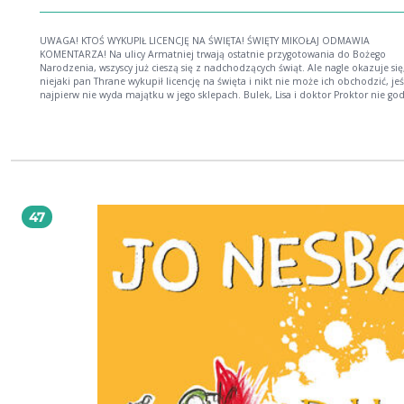
UWAGA! KTOŚ WYKUPIŁ LICENCJĘ NA ŚWIĘTA! ŚWIĘTY MIKOŁAJ ODMAWIA
KOMENTARZA! Na ulicy Armatniej trwają ostatnie przygotowania do Bożego
Narodzenia, wszyscy już cieszą się z nadchodzących świąt. Ale nagle okazuje się
niejaki pan Thrane wykupił licencję na święta i nikt nie może ich obchodzić, jeś
najpierw nie wyda majątku w jego sklepach. Bulek, Lisa i doktor Proktor nie god
na tę niespotykaną niesprawiedliwość i postanawiają uratować święta. Muszą si
zmagać nie tylko z paskudnymi bliźniakami pana Thranego, wampirożyrafą w 
z kukułką, fińskimi myśliwcami, królem, który ma zagrzybioną piwnicę, lecz ró
ponurym, cierpiącym na wypalenie zawodowe Świętym Mikołajem. Biją dzwony,
cicho pada śnieg. Święta jeszcze nigdy nie wisiały na cieńszym włosku.
47