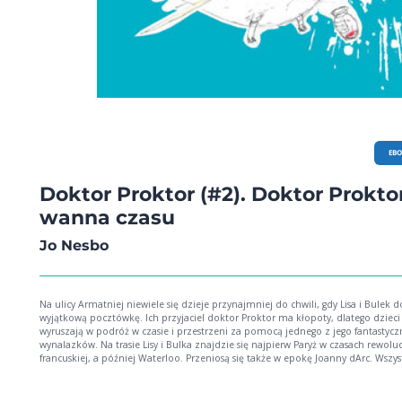
EB
Doktor Proktor (#2). Doktor Proktor
wanna czasu
Jo Nesbo
Na ulicy Armatniej niewiele się dzieje przynajmniej do chwili, gdy Lisa i Bulek dostają
wyjątkową pocztówkę. Ich przyjaciel doktor Proktor ma kłopoty, dlatego dzieci
wyruszają w podróż w czasie i przestrzeni za pomocą jednego z jego fantastyc
wynalazków. Na trasie Lisy i Bulka znajdzie się najpierw Paryż w czasach rewoluc
francuskiej, a później Waterloo. Przeniosą się także w epokę Joanny dArc. Wszy
to, aby ratować życie i miłość. Niestety są tacy, którym długie i szczęśliwe życie
Proktora nie jest wcale na rękę Nic nie jest oczywiste w książkach Jo Nesbo. Na
szczęście, jak to zwykle bywa, Proszek Pierdzioszek ratuje sytuację!