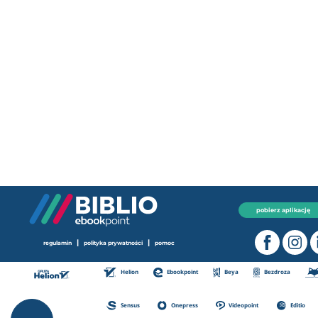
pobierz aplikację
|
|
regulamin
polityka prywatności
pomoc
Helion
Ebookpoint
Beya
Bezdroza
Sensus
Onepress
Videopoint
Editio