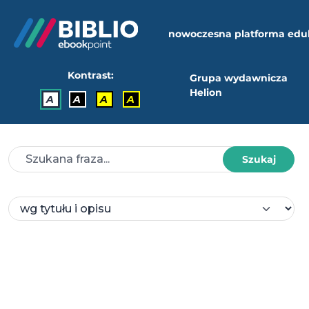
nowoczesna platforma edu
Kontrast:
Grupa wydawnicza
Helion
A
A
A
A
Szukaj