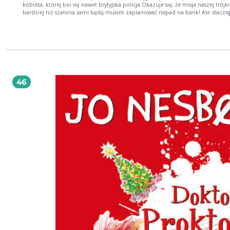
kobieta, której boi się nawet brytyjska policja Okazuje się, że misja naszej trójki 
bardziej niż szalona sami będą musieli zaplanować napad na bank! Ale dlaczego? I
jaki ma to związek z finałem Pucharu Anglii w piłce nożnej?! Może dowiesz się 
tej książki
46