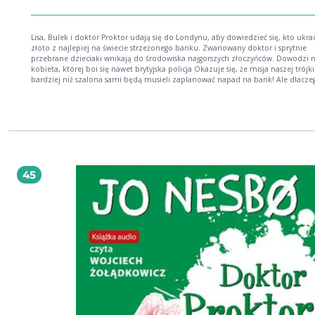
Lisa, Bulek i doktor Proktor udają się do Londynu, aby dowiedzieć się, kto ukra
złoto z najlepiej na świecie strzeżonego banku. Zwariowany doktor i sprytnie
przebrane dzieciaki wnikają do środowiska najgorszych złoczyńców. Dowodzi 
kobieta, której boi się nawet brytyjska policja Okazuje się, że misja naszej trójki 
bardziej niż szalona sami będą musieli zaplanować napad na bank! Ale dlaczego? I
jaki ma to związek z finałem Pucharu Anglii w piłce nożnej?! Może dowiesz się 
tej książki
45