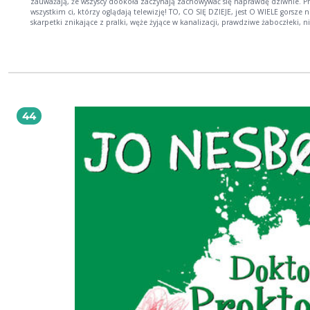
zauważają, że wszyscy dookoła zaczynają zachowywać się naprawdę dziwnie. P
wszystkim ci, którzy oglądają telewizję! TO, CO SIĘ DZIEJE, jest O WIELE gorsze n
skarpetki znikające z pralki, węże żyjące w kanalizacji, prawdziwe żaboczłeki, n
końca prawdziwe pawiany i inne zwierzęta, których istnienia byś sobie nie życzy
może oznaczać tylko KONIEC ŚWIATA.
44