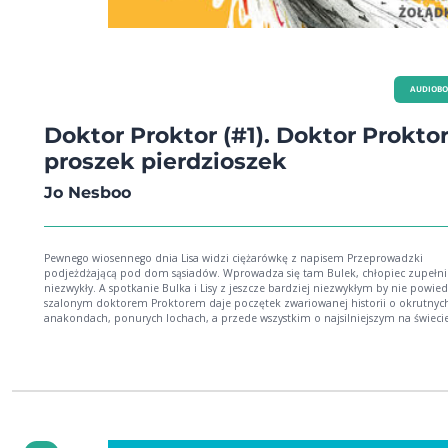
AUDIOB
Doktor Proktor (#1). Doktor Proktor
proszek pierdzioszek
Jo Nesboo
Pewnego wiosennego dnia Lisa widzi ciężarówkę z napisem Przeprowadzki
podjeżdżającą pod dom sąsiadów. Wprowadza się tam Bulek, chłopiec zupełnie
niezwykły. A spotkanie Bulka i Lisy z jeszcze bardziej niezwykłym by nie powiedzieć
szalonym doktorem Proktorem daje poczętek zwariowanej historii o okrutnych
anakondach, ponurych lochach, a przede wszystkim o najsilniejszym na świecie
proszku na prykanie. Jo Nesbo stworzył mistrzowską kombinację humoru, przygód i
absurdu, którą pokochają dzieci w każdym wieku. Dorośli też!