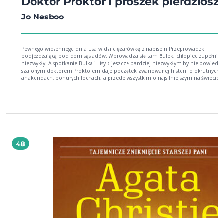
Doktor Proktor i proszek pierdzios
Jo Nesboo
Pewnego wiosennego dnia Lisa widzi ciężarówkę z napisem Przeprowadzki
podjeżdżającą pod dom sąsiadów. Wprowadza się tam Bulek, chłopiec zupełnie
niezwykły. A spotkanie Bulka i Lisy z jeszcze bardziej niezwykłym by nie powiedzieć
szalonym doktorem Proktorem daje poczętek zwariowanej historii o okrutnych
anakondach, ponurych lochach, a przede wszystkim o najsilniejszym na świecie
proszku na prykanie. Jo Nesbo stworzył mistrzowską kombinację humoru, przygód i
absurdu, którą pokochają dzieci w każdym wieku. Dorośli też!
48