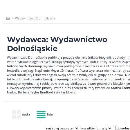
Wydawnictwo Dolnośląskie
Wydawca: Wydawnictwo
Dolnośląskie
Wydawnictwo Dolnośląskie publikuje pozycje dla miłośników biografii, podróży i his
Wśród tytułów biograficznych królują życiorysy słynnych ikon kultury, a wśród książ
historycznych dominują wydawnictwa poświęcone dziejom XX w. Od czasu fenom
bestsellerowej sagi Stephenie Meyer „Zmierzch” oficyna wyznacza również trendy cz
wśród młodzieży i stale wzbogaca swoją ofertę o tytuły dla tej grupy odbiorców. Nie
także od literatury gatunkowej, proponując cieszące się niesłabnącym powodzenie
tematyce kryminalnej i oddając w ręce czytelników zarówno powieści z klasyki krym
i utwory współczesnych pisarzy. Wśród nich znaleźli się tacy twórcy jak Agatha Christ
Nesbø, Barbara Taylor Bradford i Walter Moers.
siatka
lista