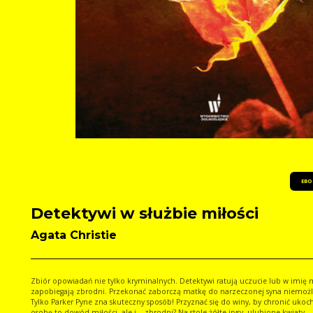
EBO
Detektywi w służbie miłości
Agata Christie
Zbiór opowiadań nie tylko kryminalnych. Detektywi ratują uczucie lub w imię m
zapobiegają zbrodni. Przekonać zaborczą matkę do narzeczonej syna niemożliwe.
Tylko Parker Pyne zna skuteczny sposób! Przyznać się do winy, by chronić uko
osobę to dowód miłości, ale i... zbrodni? Na stole żółte irysy, ulubione kwiaty