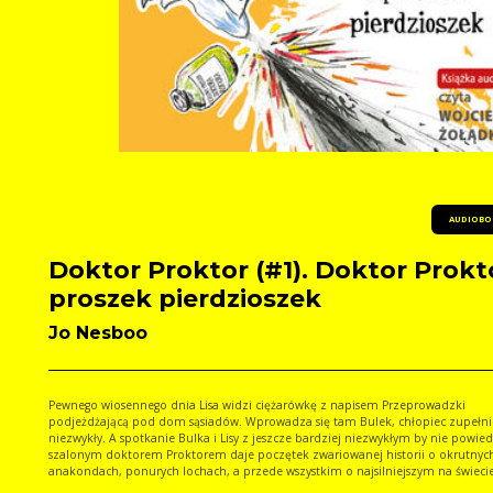
AUDIOBO
Doktor Proktor (#1). Doktor Prokto
proszek pierdzioszek
Jo Nesboo
Pewnego wiosennego dnia Lisa widzi ciężarówkę z napisem Przeprowadzki
podjeżdżającą pod dom sąsiadów. Wprowadza się tam Bulek, chłopiec zupełnie
niezwykły. A spotkanie Bulka i Lisy z jeszcze bardziej niezwykłym by nie powiedzieć
szalonym doktorem Proktorem daje poczętek zwariowanej historii o okrutnych
anakondach, ponurych lochach, a przede wszystkim o najsilniejszym na świecie
proszku na prykanie. Jo Nesbo stworzył mistrzowską kombinację humoru, przygód i