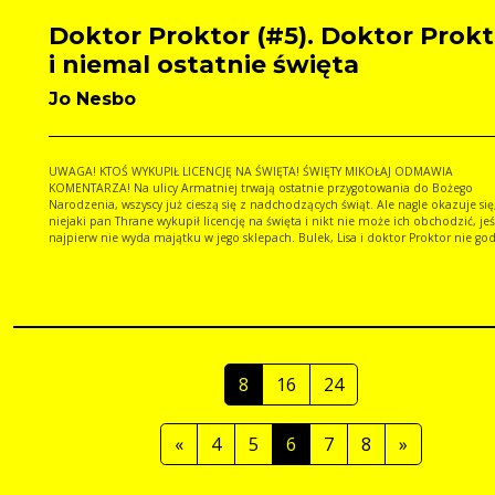
Doktor Proktor (#5). Doktor Prokt
i niemal ostatnie święta
Jo Nesbo
UWAGA! KTOŚ WYKUPIŁ LICENCJĘ NA ŚWIĘTA! ŚWIĘTY MIKOŁAJ ODMAWIA
KOMENTARZA! Na ulicy Armatniej trwają ostatnie przygotowania do Bożego
Narodzenia, wszyscy już cieszą się z nadchodzących świąt. Ale nagle okazuje się
niejaki pan Thrane wykupił licencję na święta i nikt nie może ich obchodzić, jeś
najpierw nie wyda majątku w jego sklepach. Bulek, Lisa i doktor Proktor nie god
na tę niespotykaną niesprawiedliwość i postanawiają uratować święta. Muszą si
zmagać nie tylko z paskudnymi bliźniakami pana Thranego, wampirożyrafą w 
z kukułką, fińskimi myśliwcami, królem, który ma zagrzybioną piwnicę, lecz ró
ponurym, cierpiącym na wypalenie zawodowe Świętym Mikołajem. Biją dzwony,
cicho pada śnieg. Święta jeszcze nigdy nie wisiały na cieńszym włosku.
8
16
24
«
4
5
6
7
8
»