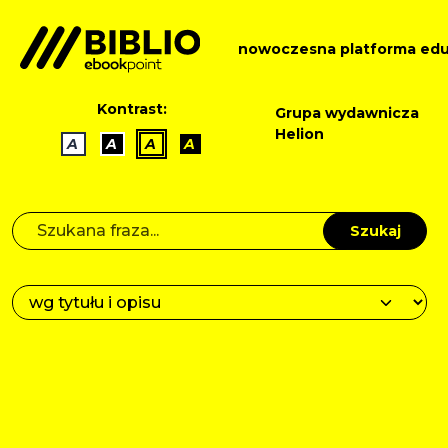
nowoczesna platforma edu
Kontrast:
Grupa wydawnicza
Helion
A
A
A
A
Szukaj