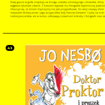
Dwaj gracze w golfa znajdują na brzegu urwiska umierającego człowieka, który
wygłasza tytułowe zdanie. Z kieszeni wypada mu fotografia tajemniczej pięknoś
Okazuje się, że śmierć mężczyzny nie jest przypadkowa. Do akcji ruszają oficer
marynarki Bobby Jones i jego przyjaciółka lady Frances Derwent. Czyha na nich 
niebezpieczeństw, ale w końcu odkrywają tożsamość kobiety z fotografii oraz s
pytania. Powieść może być tym, co czytelnik lubi: powieścią awanturniczą,
romansem, kryminałem więc właściwie: Dlaczego nie Evans?
43