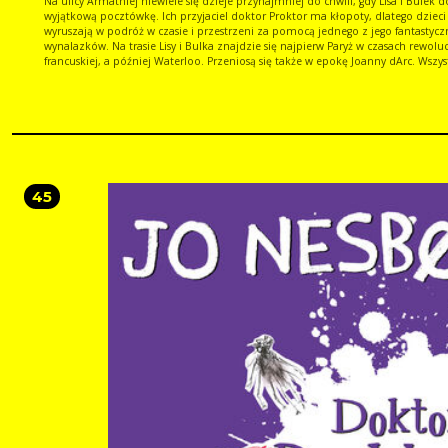
Na ulicy Armatniej niewiele się dzieje przynajmniej do chwili, gdy Lisa i Bulek dostają
wyjątkową pocztówkę. Ich przyjaciel doktor Proktor ma kłopoty, dlatego dzieci
wyruszają w podróż w czasie i przestrzeni za pomocą jednego z jego fantastyc
wynalazków. Na trasie Lisy i Bulka znajdzie się najpierw Paryż w czasach rewoluc
francuskiej, a później Waterloo. Przeniosą się także w epokę Joanny dArc. Wszy
to, aby ratować życie i miłość. Niestety są tacy, którym długie i szczęśliwe życie
Proktora nie jest wcale na rękę Nic nie jest oczywiste w książkach Jo Nesbo. Na
szczęście, jak to zwykle bywa, Proszek Pierdzioszek ratuje sytuację!
45