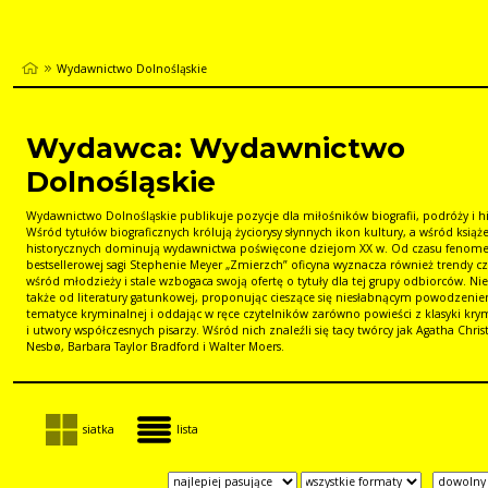
Wydawnictwo Dolnośląskie
Wydawca: Wydawnictwo
Dolnośląskie
Wydawnictwo Dolnośląskie publikuje pozycje dla miłośników biografii, podróży i his
Wśród tytułów biograficznych królują życiorysy słynnych ikon kultury, a wśród książ
historycznych dominują wydawnictwa poświęcone dziejom XX w. Od czasu fenom
bestsellerowej sagi Stephenie Meyer „Zmierzch” oficyna wyznacza również trendy cz
wśród młodzieży i stale wzbogaca swoją ofertę o tytuły dla tej grupy odbiorców. Nie
także od literatury gatunkowej, proponując cieszące się niesłabnącym powodzenie
tematyce kryminalnej i oddając w ręce czytelników zarówno powieści z klasyki krym
i utwory współczesnych pisarzy. Wśród nich znaleźli się tacy twórcy jak Agatha Christ
Nesbø, Barbara Taylor Bradford i Walter Moers.
siatka
lista