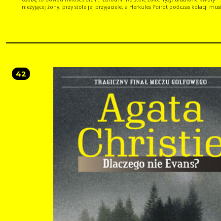
nieżyjącej żony, przy stole jej przyjaciele, a Herkules Poirot podczas kolacji mus
wskazać zabójcę. Kolorowy serwis Arlekin okazuje się narzędziem zbrodni, a
dziedziczny daltonizm pomaga zdemaskować mordercę. Opowiadania dla
zakochanych w zagadkach i detektywach!
42