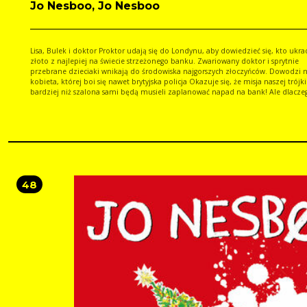
Jo Nesboo, Jo Nesboo
Lisa, Bulek i doktor Proktor udają się do Londynu, aby dowiedzieć się, kto ukra
złoto z najlepiej na świecie strzeżonego banku. Zwariowany doktor i sprytnie
przebrane dzieciaki wnikają do środowiska najgorszych złoczyńców. Dowodzi 
kobieta, której boi się nawet brytyjska policja Okazuje się, że misja naszej trójki 
bardziej niż szalona sami będą musieli zaplanować napad na bank! Ale dlaczego? I
jaki ma to związek z finałem Pucharu Anglii w piłce nożnej?! Może dowiesz się 
tej książki
48