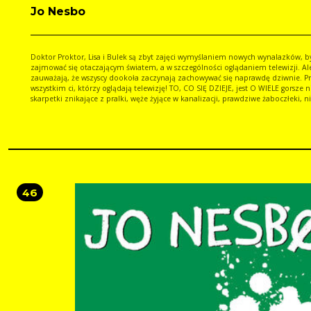
Jo Nesbo
Doktor Proktor, Lisa i Bulek są zbyt zajęci wymyślaniem nowych wynalazków, b
zajmować się otaczającym światem, a w szczególności oglądaniem telewizji. Al
zauważają, że wszyscy dookoła zaczynają zachowywać się naprawdę dziwnie. P
wszystkim ci, którzy oglądają telewizję! TO, CO SIĘ DZIEJE, jest O WIELE gorsze n
skarpetki znikające z pralki, węże żyjące w kanalizacji, prawdziwe żaboczłeki, n
końca prawdziwe pawiany i inne zwierzęta, których istnienia byś sobie nie życzy
może oznaczać tylko KONIEC ŚWIATA.
46