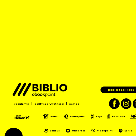
pobierz aplikację
|
|
regulamin
polityka prywatności
pomoc
Helion
Ebookpoint
Beya
Bezdroza
Sensus
Onepress
Videopoint
Editio