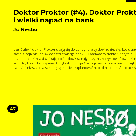
Doktor Proktor (#4). Doktor Prok
i wielki napad na bank
Jo Nesbo
Lisa, Bulek i doktor Proktor udają się do Londynu, aby dowiedzieć się, kto ukra
złoto z najlepiej na świecie strzeżonego banku. Zwariowany doktor i sprytnie
przebrane dzieciaki wnikają do środowiska najgorszych złoczyńców. Dowodzi 
kobieta, której boi się nawet brytyjska policja Okazuje się, że misja naszej trójki 
bardziej niż szalona sami będą musieli zaplanować napad na bank! Ale dlaczego? I
jaki ma to związek z finałem Pucharu Anglii w piłce nożnej?! Może dowiesz się 
tej książki
47