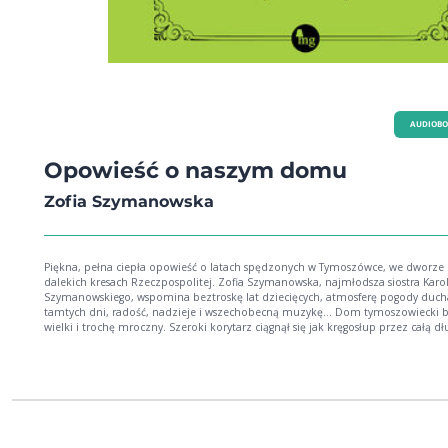
AUDIOB
Opowieść o naszym domu
Zofia Szymanowska
Piękna, pełna ciepła opowieść o latach spędzonych w Tymoszówce, we dworze
dalekich kresach Rzeczpospolitej. Zofia Szymanowska, najmłodsza siostra Karo
Szymanowskiego, wspomina beztroskę lat dziecięcych, atmosferę pogody duch
tamtych dni, radość, nadzieje i wszechobecną muzykę... Dom tymoszowiecki był
wielki i trochę mroczny. Szeroki korytarz ciągnął się jak kręgosłup przez całą d
domu... Okna były duże i jasne, zwłaszcza gdy liście opadły, gdyż latem ocieniał
gęsto orzechy i lipy. [...]W sali jadalnej stał dębowy stół i krzesła rzeźbione, na 
rozchylonych nogach, kryte safianem o dyskretnie barwnych deseniach. W sali wi
portrety. W dzieciństwie bałam się ich bardzo... W swej opowieści autorka przeplata
losy rodziny i ludzi z jej otoczenia, pojawiają się cudowne ciotki, niańki, służący
goście, a wśród nich Artur Rubinstein, Harry Neuhaus, Paweł Kochański, wspom
także rozliczne konie, psy i zabawy. I oczywiście Karol Szymanowski, poważny,
zapracowany, pochłonięty muzyką i tworzeniem - ukochany brat.