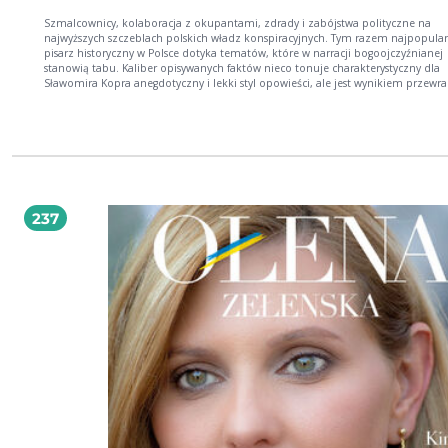
Szmalcownicy, kolaboracja z okupantami, zdrady i zabójstwa polityczne na
najwyższych szczeblach polskich władz konspiracyjnych. Tym razem najpopular
pisarz historyczny w Polsce dotyka tematów, które w narracji bogoojczyźnianej
stanowią tabu. Kaliber opisywanych faktów nieco tonuje charakterystyczny dla
Sławomira Kopra anegdotyczny i lekki styl opowieści, ale jest wynikiem przewr
tych kart naszej historii, których w żadnym razie nie można uznać za chwalebn
Mocno rozbudowane i poprawione wznowienie książki sprzed kilku lat to wyp
ciemne zakątki przeszłości, która może wstrząsnąć.
237