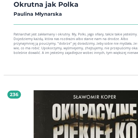
Okrutna jak Polka
Paulina Młynarska
Patriarchat jest zakłamany i okrutny. My, Polki, jego ofiary, także takie jesteśmy.
Dojedziemy każdą, która nas rozdrażni albo stanie nam na drodze. Albo
przynajmniej ją pouczymy, "dobrze" jej doradzimy, żeby sobie nie myślała, że
wie, co ma robić. Upokorzymy, wyśmiejemy, zhejtujemy, nie przepuścimy okaz
boleśnie dowalić. A im jesteśmy zajadlejsze wobec innych, tym większej nienawi
pogardy wobec nas samych to dowodzi. Czas się z tym rozliczyć i uporać, bo re
między kobietami w Polsce zbyt często są nie do zniesienia. Dlatego prawo
stanowione wobec nas takie jest! Dlatego kolejni politycy bez piątej klepki ciąg
nowa komplikują i zatruwają nam życie, zamiast je ułatwiać. Pozwalamy na to,
ponieważ nawykłyśmy do przemocy. W domu, w pracy, w szpitalu, w internecie
nawet na cholernej jodze. Wszędzie to samo - przekraczanie granic, słowa, któr
mają prawa padać, sarkazm, pouczenia, "dobre" nieproszone rady, jawna i bie
agresja, sądy plotkarskie. Dopóki nie sięgniemy po własną moc - a dostęp do nie
236
przynosi zaprzestanie pilnowania, oceniania, recenzowania, zawstydzania,
wyśmiewania, upokarzania, dołowania i moralnego osądzania na każdym kro
samej siebie oraz innych kobiet - pozostaniemy skazane na zapyziały salon,
przydeptane kapcie i zatłuszczoną kuchnię domu odwiecznej Anieli Dulskiej.
Bezlitosny osąd da się zamienić w życzliwą ciekawość. Kompleksy i brak wiary w
można pokonać. Każdego dnia komuś się to udaje. Chcę, byśmy, gdy przyjdzie 
umarły, będąc dla siebie siostrami. Wtedy będziemy żyły długo i szczęśliwie w 
kolejnych pokoleń kobiet, które będą wiedziały, z kogo brać przykład. O tym je
książka. - Paulina Młynarska Paulina Młynarska (1970) - niezależna dziennikarka 
pisarka, felietonistka, podróżniczka, businesswoman. Zaangażowana społeczni