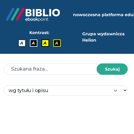
nowoczesna platforma edu
Kontrast:
Grupa wydawnicza
Helion
A
A
A
A
Szukaj