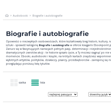
Audiobooki
Biografie i autobiografie
Biografie i autobiografie
Opowieści o niezwykłych osobowościach, które kształtowały bieg historii, kultury, n
sztuki - sprawdź kategorię
Biografie i autobiografie
w ofercie księgarni Ebookpoint.p
Zanurz się w fascynujących narracjach pełnych pasji, determinacji i niejednokrotnie
dramatycznych zwrotów akcji - te historie spisało życie, a Ty możesz sięgnąć po ni
momencie. Ebooki, audiobooki i książki, na krótych kartach znajdziesz wspomnie
wybitnych artystów, polityków, działaczy, pisarzy, przedsiębiorców - zainspiruj się n
przeglądając poniższą listę tytułów.
siatka
lista