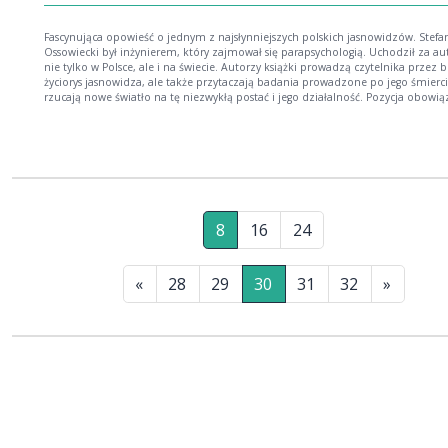
Fascynująca opowieść o jednym z najsłynniejszych polskich jasnowidzów. Stefa
Ossowiecki był inżynierem, który zajmował się parapsychologią. Uchodził za au
nie tylko w Polsce, ale i na świecie. Autorzy książki prowadzą czytelnika przez 
życiorys jasnowidza, ale także przytaczają badania prowadzone po jego śmierci
rzucają nowe światło na tę niezwykłą postać i jego działalność. Pozycja obowi
dla wszystkich zainteresowanych zjawiskami paranormalnymi.
8
16
24
«
28
29
30
31
32
»