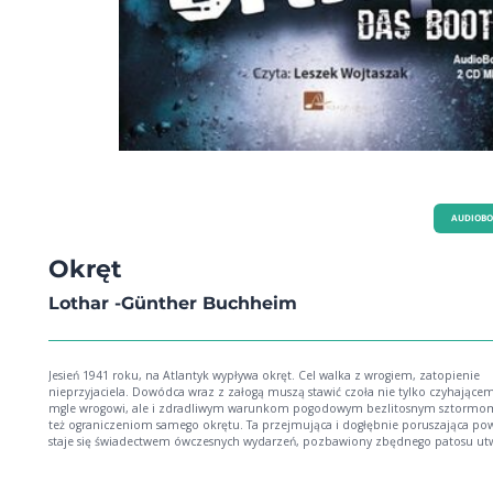
AUDIOB
Okręt
Lothar -Günther Buchheim
Jesień 1941 roku, na Atlantyk wypływa okręt. Cel walka z wrogiem, zatopienie
nieprzyjaciela. Dowódca wraz z załogą muszą stawić czoła nie tylko czyhające
mgle wrogowi, ale i zdradliwym warunkom pogodowym bezlitosnym sztormom czy
też ograniczeniom samego okrętu. Ta przejmująca i dogłębnie poruszająca po
staje się świadectwem ówczesnych wydarzeń, pozbawiony zbędnego patosu utw
sumą doświadczeń autora z czasów II wojny światowej. Powieść swą niebywałą
popularność zawdzięcza nie tylko tematowi, jaki podjął autor, ale także i
przemyślanej fabule oraz umiejętnie poprowadzonej akcji.