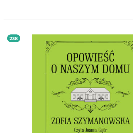
putinowską Rosją stał się ich prezydent, już nie polityk, ale narodowy bohater, 
udowodnił, że w chwili próby nie zostawi ani ojczyzny, ani narodu. A jeżeli pr
jest, że za każdym wybitnym mężczyzną stoi wyjątkowa kobieta, Ołena Zełens
być niezwykła. Doskonały portret ukraińskiej Pierwszej Damy kreśli Alina Makar
pochodząca z Ukrainy dziennikarka Radia ESKA i TVN24. Jej rodzice - mama, lek
tata, żołnierz - zostali na Ukrainie, wspierając walkę o niepodległość.
238