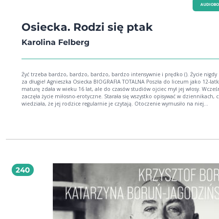
AUDIOB
Osiecka. Rodzi się ptak
Karolina Felberg
Żyć trzeba bardzo, bardzo, bardzo, bardzo intensywnie i prędko (). Życie nigdy n
za długie! Agnieszka Osiecka BIOGRAFIA TOTALNA Poszła do liceum jako 12-latka,
maturę zdała w wieku 16 lat, ale do czasów studiów ojciec mył jej włosy. Wcześ
zaczęła życie miłosno-erotyczne. Starała się wszystko opisywać w dziennikach, 
wiedziała, że jej rodzice regularnie je czytają. Otoczenie wymusiło na niej
przedwczesną dorosłość, ale na uniwersytet zabierała ze sobą pluszowe misie.
Panienka z Saskiej Kępy zawsze czuła się inna, ale robiła wszystko, by przynależ
Najbardziej bała się zaufać. Czy da się napisać biografię osoby, która od
najwcześniejszych lat wymyślała i kreowała samą siebie? Karolina Felberg, redaktorka
dzienników Agnieszki Osieckiej, poznała całą jej twórczość i wszystkie sekretne
zapiski. Stworzyła biografię absolutną, w której autorka Małgośki mówi własny
głosem, ale dostajemy także klucz do zrozumienia tego, co kryje się pod zewn
warstwą jej twórczości. Felberg ukazuje zaskakujące prekursorstwo swojej bohat
240
choćby jako autorki pierwszej w Polsce autofikcji. Osiecka zawsze wyprzedzała swoje
czasy, a teraz dzięki opowieści o początkach jej życia i kariery możemy w końc
zrozumieć skomplikowane wybory dorosłej poetki. Karolina Felberg, ur. 1981,
historyczka literatury, wybitna krytyczka literacka i publicystka oraz doktorka 
humanistycznych. Wieloletnia współpracowniczka Fundacji Okularnicy. Jedna z
największych znawczyń twórczości Agnieszki Osieckiej, edytorka jej Dzienników
Autorka książki Koleżanka. Wspomnienia o Agnieszce Osieckiej. Pracuje nad ko