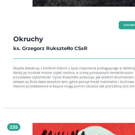
AUDIOB
Okruchy
ks. Grzegorz Ruksztełło CSsR
Książka składa się z krótkich historii z życia misjonarza posługującego w dalekiej
Każdy jej rozdział można czytać osobno, a ocenę poruszanych tematów autor
pozostawia czytelnikowi. Ojciec Ruksztełło pokazuje, jak wielkim strumieniem 
wlewać się Boża łaska wszędzie tam, gdzie panuje bieda materialna i duchowa.
Historie przedstawione w książce mogą pomóc obudzić tak potrzebną dziś em
zwłaszcza w przypadku osób zagubionych we współczesnej cywilizacji.
235