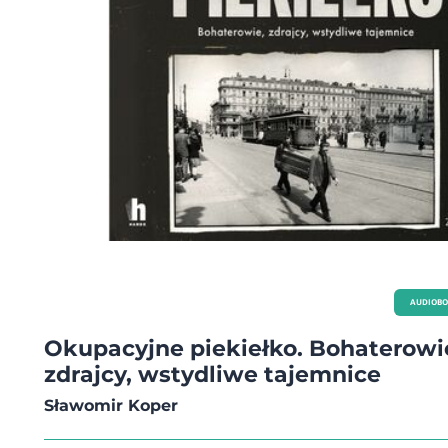
feministka i certyfikowana nauczycielka jogi. Sama o sobie mówi, że ma na kon
sześć życiorysów, a przecież to dopiero początek. Mieszka na Krecie z dwoma p
trzema kotami i całym mnóstwem opowieści. Matka dorosłej córki. Jej profile 
mediach społecznościowych śledzi ponad dwieście tysięcy osób.
AUDIOB
Okupacyjne piekiełko. Bohaterowi
zdrajcy, wstydliwe tajemnice
Sławomir Koper