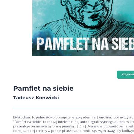
AУДІОКН
Pamflet na siebie
Tadeusz Konwicki
Błyskotliwa. To jedno słowo opisuje tę książkę idealnie. [Karolina, lubimyczytac.
"Pamflet na siebie" to rodzaj intelektualnej autobiografii słynnego autora, w kt
prezentuje on najwyższą formę pisarską. [J. Ch.] Dygresyjna opowieść pełna jest tego,
co najbardziej cenimy w prozie pisarza: autoironii, kąśliwych uwag, błyskotliwy