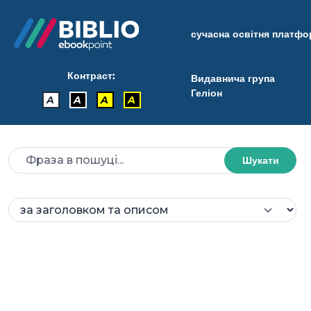
сучасна освітня платф
Контраст:
Видавнича група
Геліон
A
A
A
A
Шукати