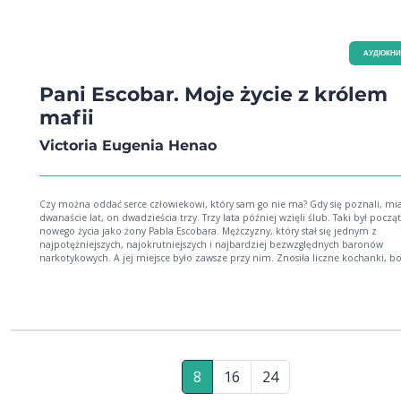
AУДІОКН
Pani Escobar. Moje życie z królem
mafii
Victoria Eugenia Henao
Czy można oddać serce człowiekowi, który sam go nie ma? Gdy się poznali, miała
dwanaście lat, on dwadzieścia trzy. Trzy lata później wzięli ślub. Taki był początek jej
nowego życia jako żony Pabla Escobara. Mężczyzny, który stał się jednym z
najpotężniejszych, najokrutniejszych i najbardziej bezwzględnych baronów
narkotykowych. A jej miejsce było zawsze przy nim. Znosiła liczne kochanki, b
upokorzenia, groźby śmierci, ataki terrorystyczne, naloty. Samotność. Żyła w st
życie swoje i swoich dzieci. Ale trwała u jego boku, ślepa na zbrodnie, których s
dopuszczał. Jak wyglądało życie z człowiekiem, którego bał się cały świat?
8
16
24