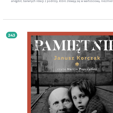
anegdot, barwnych relacji z podróży, które zlewają się w wartościową, niezmier
interesującą całość. "Pamflet na siebie" jest swoistym podsumowaniem twórczo
dokonanym przez pisarza i oceną samego siebie jako człowieka. To odważna p
w której autor zdecydował się obnażyć swoje braki, niedoskonałości, celowo się
ośmieszyć. Konwicki nazwał zresztą tę publikację "gęstym strumieniem świado
której kłania się zacny doktor Alzheimer". Co więcej, tworzył ją podobno z o
uciechą dla przyjemności swoich czytelników. [Agora, 2010] Nota: przytoczone
powyżej opinie są cytowane we fragmentach i zostały poddane redakcji. Projekt
okładki: Olga Bołdok na podstawie grafiki Tadeusza Konwickiego.
243