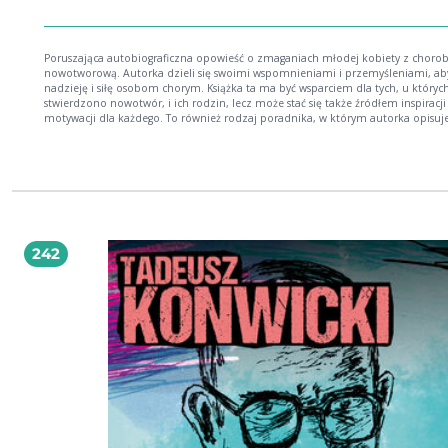
Poruszająca autobiograficzna opowieść o zmaganiach młodej kobiety z choro
nowotworową. Autorka dzieli się swoimi wspomnieniami i przemyśleniami, ab
nadzieję i siłę osobom chorym. Książka ta ma być wsparciem dla tych, u któryc
stwierdzono nowotwór, i ich rodzin, lecz może stać się także źródłem inspiracji 
motywacji dla każdego. To również rodzaj poradnika, w którym autorka opisuj
reakcję na wieść o nieuleczalnej chorobie, codzienne zmagania z chorobą,
rehabilitację, badania i operacje, a następnie kolejne wizyty kontrolne. Zawarte
niej także porady dotyczące odżywiania, żywności ekologicznej, zdrowego trybu
Dzięki chorobie autorka odkryła w sobie artystyczną pasję zajęła się decoupageem,
malowaniem, fotografią. Swoim optymizmem i determinacją próbuje oswoić i
z rakiem oraz zmotywować ich do walki. W tym wszystkim towarzyszą jej przyja
rodzina i wierny miś Stefan oraz pies Puma. To książka o tym, jak chęć życia, wiara w
Boga i pasja pomagają pokonywać przeszkody. Aneta Boruta autorka książki
242
autobiograficznej pod tytułem Oswoić swojego raka po raz pierwszy wydanej w
roku.