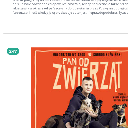
opisuje życie codzienne chłopów, ich zwyczaje, relacje społeczne, a także prze
jakie zaszły w okresie od pańszczyzny do odzyskania przez Polskę niepodległośc
[tezeusz.pl] Ilość wiedzy jaką przekazuje autor jest nieprawdopodobna. Sytuacja
polityczna i jej wpływ na podtarnobrzeską wieś w zaborze austriackim, tradycje
ludności polskiej i żydowskiej, rolnictwo, hodowla, przemysł i handel - wszystko
można przeczytać w tych pamiętnikach. Autor, mimo ukończenia tylko kilku k
szkoły powszechnej przy dworze w Dzikowie, barwnym językiem relacjonuje to
widział i co mu przekazano. Serdecznie polecam! [Tytus, lubimyczytac.pl] Prawdziwa
kopalnia wiedzy o życiu na wsi, wojnie i stosunkach Polsko-Żydowskich - bez
koloryzowania czy oceniania. Czyta się ją lekko i przyjemnie. [scrupless,
lubimyczytac.pl] "Pamiętniki włościanina" to nie tylko ciekawie opowiedziana
247
historia. Dzięki ich lekturze możemy też spotkać niezwykłego człowieka. Bez pa
niepotrzebnych uniesień, zachowując należną skromność Słomka opowiada o
codziennym życiu. Relację tę możemy traktować jako osobiste świadectwo auto
Widzimy więc gospodarza i ojca rodziny, polskiego patriotę i obywatela, krytyc
obserwatora, starającego się zaradzić opisywanym przez siebie problemom,
zadeklarowanego chrześcijanina, działacza gospodarczego i społecznika. [o. Ma
Złonkiewicz OP, Monachium, 2.03.2012] Najwcześniejszym wspomnieniem Jana
Słomki z dzieciństwa była rabacja galicyjska, dlatego też to od niej rozpoczyna 
swoją relację. Następnie kreśli drogę, jaką przeszły pierwsze pokolenia wolnych
chłopów po uwłaszczeniu, aż do lat 20. XX wieku. Opisuje zmiany zachodzące 
lasowiackiej wsi, we wszystkich niemal dziedzinach; od wyposażenia domu, pr
postęp techniczny i rolniczy, po kształtowanie się świadomości klasowej i nar
jej mieszkańców. Ukazuje chłopskie obyczaje i zachowania, dowiadujemy się m
jak się odżywiali, ubierali, jakimi metodami uprawiali ziemię i prowadzili hod
zwierząt, jak wyglądał ich dzień pracy i święta. Autor podkreśla pracowitość i
religijność chłopów, ale widzi również i potępia ich wady, jak pijaństwo czy
zawziętość. Przetacza wiele danych dotyczących plonów, ówczesnych cen, hand
rzemiosła, a także stosunków łączących mieszkańców wsi z dworem i ludnością