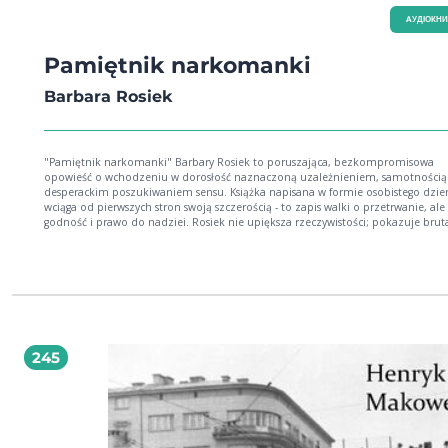
AУДІОКН
Pamiętnik narkomanki
Barbara Rosiek
"Pamiętnik narkomanki" Barbary Rosiek to poruszająca, bezkompromisowa
opowieść o wchodzeniu w dorosłość naznaczoną uzależnieniem, samotnością 
desperackim poszukiwaniem sensu. Książka napisana w formie osobistego dzie
wciąga od pierwszych stron swoją szczerością - to zapis walki o przetrwanie, ale
godność i prawo do nadziei. Rosiek nie upiększa rzeczywistości; pokazuje brut
nałogu, ale jednocześnie odsłania ogromną siłę, która rodzi się w człowieku, gd
postanawia zawalczyć o siebie. To lektura, która zostaje w pamięci na długo, b
dotyka tego, co najbardziej ludzkie: strachu, słabości, odwagi i pragnienia wolnoś
autorce Barbara Rosiek była psycholożką kliniczną, poetką i pisarką, która swoj
twórczość oparła na autentycznych doświadczeniach. Jej książki - w tym "Pami
narkomanki", napisany, gdy miała zaledwie 14 lat - stały się ważnym głosem w
rozmowie o uzależnieniach i zdrowiu psychicznym. Dzięki swojej szczerości i
wrażliwości Rosiek zyskała rzesze czytelników, a jej dorobek do dziś inspiruje i
245
porusza. 2026 Wydawnictwo Błysk (Audiobook): 9788368676235