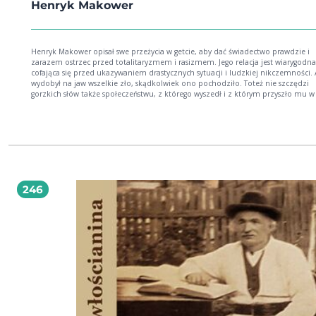
Henryk Makower
Henryk Makower opisał swe przeżycia w getcie, aby dać świadectwo prawdzie i
zarazem ostrzec przed totalitaryzmem i rasizmem. Jego relacja jest wiarygodna
cofająca się przed ukazywaniem drastycznych sytuacji i ludzkiej nikczemności.
wydobył na jaw wszelkie zło, skądkolwiek ono pochodziło. Toteż nie szczędzi
gorzkich słów także społeczeństwu, z którego wyszedł i z którym przyszło mu w 
bytować. [Ryszard Ergetowski, bazhum.muzhp.pl] "Pamiętnik z getta Warszawskiego"
Henryka Makowera to poruszająca relacja przeżyć autora w największym getcie
okupowanej Europy, do którego trafił w 1940 roku, a z którego udało mu się uc
wraz z żoną, w styczniu 1943. Spisany przez lekarza, intelektualistę i bacznego
obserwatora jest nie tylko świadectwem osobistych doświadczeń, ale również -
nawet głównie - szczegółowym obrazem codziennego życia w odizolowanej
społeczności żydowskiej. Autor opowiada o początku powstania getta, o
przeprowadzkach, przymusowych wysiedleniach, pierwszym szoku związanym
246
zamknięciem dzielnicy. Przedstawia dramat wędrujących rodzin, skrajne ubóst
przepełnienie, rozwój szmuglu, organizację pracy w tzw. "szopach", walkę z g
Ukazuje rozpad więzi społecznych i narastającą przepaść między bogacącą się
mniejszością a masami głodujących. Nie unika krytyki - wobec władz Gminy
Żydowskiej, ale też obojętności niektórych mieszkańców. Jako lekarz pełnił w ge
wiele funkcji, m.in. ordynatora Oddziału Zakaźnego w Szpitalu Dziecięcym, cz
Komisji Zdrowia przy Izbie Lekarskiej czy wykładowcy na tajnych kursach medy
Opisuje z detalami dramatyczne zmagania z epidemią tyfusu, ekstremalnie tr
warunki pracy medycznej, a także absurdy biurokracji, która paraliżowała pom
najbardziej potrzebującym. Znajdziemy też tutaj dające nadzieję przykłady
solidarności między mieszkańcami: dzielenie się jedzeniem, lekami, wspólne
opiekowanie chorymi i dziećmi, wzajemne ukrywanie podczas łapanek. To w ge
autor bierze ślub z Noemi Wigdorowicz, z którą spędzą wspólnie ponad 20 lat.