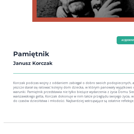
AУДІОКН
Pamiętnik
Janusz Korczak
Korczak podczas wojny z oddaniem zabiegał o dobro swoich podopiecznych, 
jeszcze starał się ratować kolejny dom dziecka, w którym panowały wyjątkowo c
warunki. Pamiętnik przedstawia nie tylko bieżące wydarzenia z życia Domu Sier
warszawskiego getta, Korczak dokonuje w nim także przeglądu swojego życia, w
do czasów dzieciństwa i młodości. Najbardziej wstrząsające są ostatnie refleksje
Korczaka, który wie już, że wysiedlenie z getta jest nieuchronne. Pamiętnik to l
pełna emocji, strachu, wspomnień. Ukazuje wychowawcę i pisarza jako człowie
potrafiącego oceniać siebie i innych, który dzielnie zmaga się z okrucieństwem 
ale też ukrywa przed światem własne słabości. Janusz Korczak rozpoczął pisani
Pamiętnika w maju 1942 roku. Ostatnia notatka pochodzi z 4 sierpnia. Następ
dnia poszedł ze współpracownikami i z dziećmi na Umschlagplatz, skąd trafili 
Treblinki.