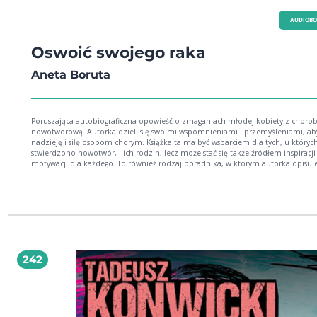
AUDIOB
Oswoić swojego raka
Aneta Boruta
Poruszająca autobiograficzna opowieść o zmaganiach młodej kobiety z choro
nowotworową. Autorka dzieli się swoimi wspomnieniami i przemyśleniami, ab
nadzieję i siłę osobom chorym. Książka ta ma być wsparciem dla tych, u któryc
stwierdzono nowotwór, i ich rodzin, lecz może stać się także źródłem inspiracji 
motywacji dla każdego. To również rodzaj poradnika, w którym autorka opisuj
reakcję na wieść o nieuleczalnej chorobie, codzienne zmagania z chorobą,
rehabilitację, badania i operacje, a następnie kolejne wizyty kontrolne. Zawarte
niej także porady dotyczące odżywiania, żywności ekologicznej, zdrowego trybu
Dzięki chorobie autorka odkryła w sobie artystyczną pasję zajęła się decoupageem,
malowaniem, fotografią. Swoim optymizmem i determinacją próbuje oswoić i
z rakiem oraz zmotywować ich do walki. W tym wszystkim towarzyszą jej przyja
rodzina i wierny miś Stefan oraz pies Puma. To książka o tym, jak chęć życia, wiara w
Boga i pasja pomagają pokonywać przeszkody. Aneta Boruta autorka książki
242
autobiograficznej pod tytułem Oswoić swojego raka po raz pierwszy wydanej w
roku.