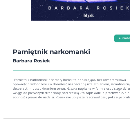
AUDIOB
Pamiętnik narkomanki
Barbara Rosiek
"Pamiętnik narkomanki" Barbary Rosiek to poruszająca, bezkompromisowa
opowieść o wchodzeniu w dorosłość naznaczoną uzależnieniem, samotnością 
desperackim poszukiwaniem sensu. Książka napisana w formie osobistego dzie
wciąga od pierwszych stron swoją szczerością - to zapis walki o przetrwanie, ale
godność i prawo do nadziei. Rosiek nie upiększa rzeczywistości; pokazuje brut
nałogu, ale jednocześnie odsłania ogromną siłę, która rodzi się w człowieku, gd
postanawia zawalczyć o siebie. To lektura, która zostaje w pamięci na długo, b
dotyka tego, co najbardziej ludzkie: strachu, słabości, odwagi i pragnienia wolnoś
autorce Barbara Rosiek była psycholożką kliniczną, poetką i pisarką, która swoj
twórczość oparła na autentycznych doświadczeniach. Jej książki - w tym "Pami
narkomanki", napisany, gdy miała zaledwie 14 lat - stały się ważnym głosem w
rozmowie o uzależnieniach i zdrowiu psychicznym. Dzięki swojej szczerości i