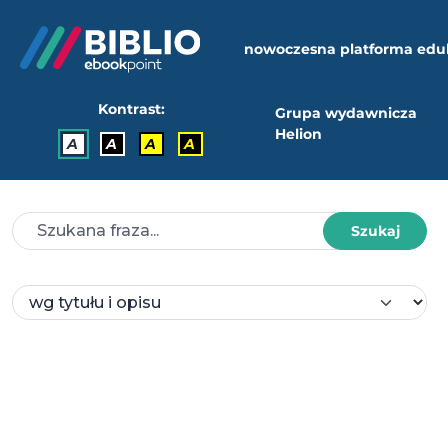
nowoczesna platforma edu
Kontrast:
Grupa wydawnicza
Helion
A
A
A
A
Szukaj