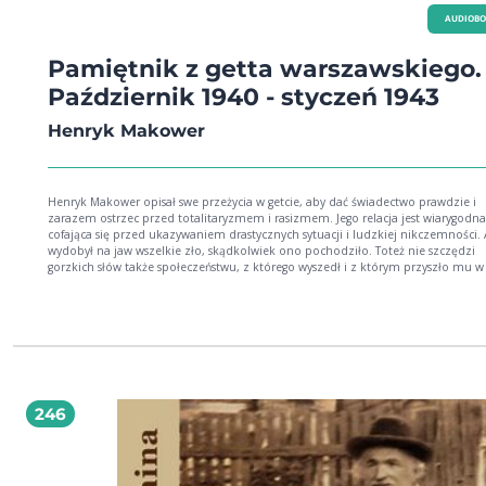
AUDIOB
Pamiętnik z getta warszawskiego.
Październik 1940 - styczeń 1943
Henryk Makower
Henryk Makower opisał swe przeżycia w getcie, aby dać świadectwo prawdzie i
zarazem ostrzec przed totalitaryzmem i rasizmem. Jego relacja jest wiarygodna
cofająca się przed ukazywaniem drastycznych sytuacji i ludzkiej nikczemności.
wydobył na jaw wszelkie zło, skądkolwiek ono pochodziło. Toteż nie szczędzi
gorzkich słów także społeczeństwu, z którego wyszedł i z którym przyszło mu w 
bytować. [Ryszard Ergetowski, bazhum.muzhp.pl] "Pamiętnik z getta Warszawskiego"
Henryka Makowera to poruszająca relacja przeżyć autora w największym getcie
okupowanej Europy, do którego trafił w 1940 roku, a z którego udało mu się uc
wraz z żoną, w styczniu 1943. Spisany przez lekarza, intelektualistę i bacznego
obserwatora jest nie tylko świadectwem osobistych doświadczeń, ale również -
nawet głównie - szczegółowym obrazem codziennego życia w odizolowanej
społeczności żydowskiej. Autor opowiada o początku powstania getta, o
przeprowadzkach, przymusowych wysiedleniach, pierwszym szoku związanym
246
zamknięciem dzielnicy. Przedstawia dramat wędrujących rodzin, skrajne ubóst
przepełnienie, rozwój szmuglu, organizację pracy w tzw. "szopach", walkę z g
Ukazuje rozpad więzi społecznych i narastającą przepaść między bogacącą się
mniejszością a masami głodujących. Nie unika krytyki - wobec władz Gminy
Żydowskiej, ale też obojętności niektórych mieszkańców. Jako lekarz pełnił w ge