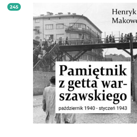
wrażliwości Rosiek zyskała rzesze czytelników, a jej dorobek do dziś inspiruje i
245
porusza. 2026 Wydawnictwo Błysk (Audiobook): 9788368676235