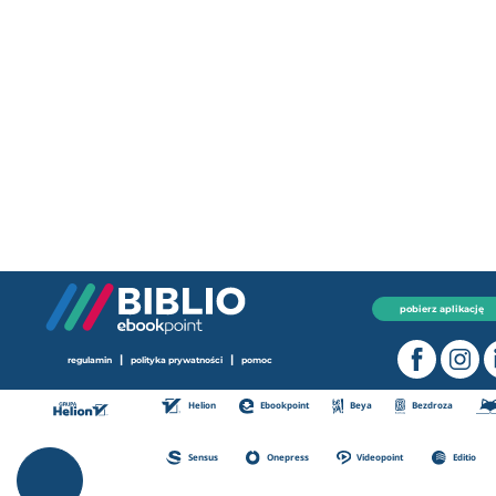
pobierz aplikację
|
|
regulamin
polityka prywatności
pomoc
Helion
Ebookpoint
Beya
Bezdroza
Sensus
Onepress
Videopoint
Editio