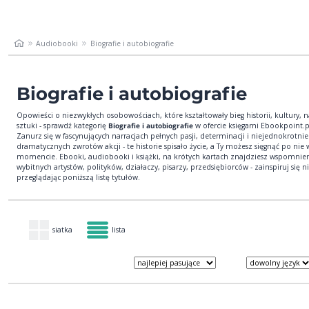
Audiobooki
Biografie i autobiografie
Biografie i autobiografie
Opowieści o niezwykłych osobowościach, które kształtowały bieg historii, kultury, n
sztuki - sprawdź kategorię
Biografie i autobiografie
w ofercie księgarni Ebookpoint.p
Zanurz się w fascynujących narracjach pełnych pasji, determinacji i niejednokrotnie
dramatycznych zwrotów akcji - te historie spisało życie, a Ty możesz sięgnąć po ni
momencie. Ebooki, audiobooki i książki, na krótych kartach znajdziesz wspomnie
wybitnych artystów, polityków, działaczy, pisarzy, przedsiębiorców - zainspiruj się n
przeglądając poniższą listę tytułów.
siatka
lista