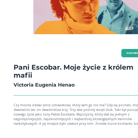
AUDIOB
Pani Escobar. Moje życie z królem
mafii
Victoria Eugenia Henao
Czy można oddać serce człowiekowi, który sam go nie ma? Gdy się poznali, miała
dwanaście lat, on dwadzieścia trzy. Trzy lata później wzięli ślub. Taki był początek jej
nowego życia jako żony Pabla Escobara. Mężczyzny, który stał się jednym z
najpotężniejszych, najokrutniejszych i najbardziej bezwzględnych baronów
narkotykowych. A jej miejsce było zawsze przy nim. Znosiła liczne kochanki, b
upokorzenia, groźby śmierci, ataki terrorystyczne, naloty. Samotność. Żyła w st
życie swoje i swoich dzieci. Ale trwała u jego boku, ślepa na zbrodnie, których s
dopuszczał. Jak wyglądało życie z człowiekiem, którego bał się cały świat?