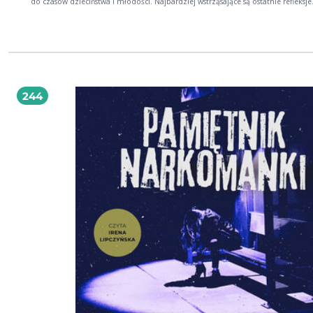
do czasów dzieciństwa i młodości. Najbardziej wstrząsające są ostatnie refleksje
Korczaka, który wie już, że wysiedlenie z getta jest nieuchronne. Pamiętnik to l
pełna emocji, strachu, wspomnień. Ukazuje wychowawcę i pisarza jako człowie
potrafiącego oceniać siebie i innych, który dzielnie zmaga się z okrucieństwem 
ale też ukrywa przed światem własne słabości. Janusz Korczak rozpoczął pisani
Pamiętnika w maju 1942 roku. Ostatnia notatka pochodzi z 4 sierpnia. Następ
dnia poszedł ze współpracownikami i z dziećmi na Umschlagplatz, skąd trafili 
Treblinki.
244