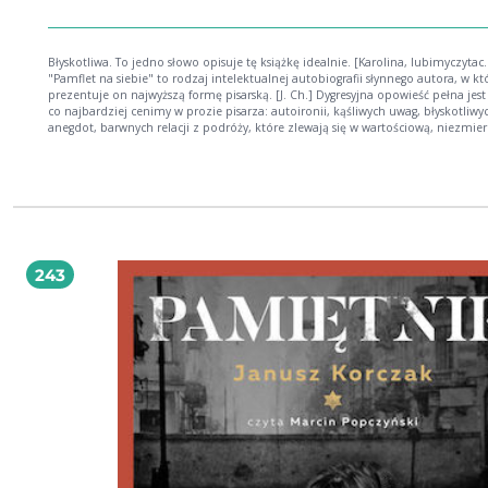
Błyskotliwa. To jedno słowo opisuje tę książkę idealnie. [Karolina, lubimyczytac.
"Pamflet na siebie" to rodzaj intelektualnej autobiografii słynnego autora, w kt
prezentuje on najwyższą formę pisarską. [J. Ch.] Dygresyjna opowieść pełna jest tego,
co najbardziej cenimy w prozie pisarza: autoironii, kąśliwych uwag, błyskotliwy
anegdot, barwnych relacji z podróży, które zlewają się w wartościową, niezmier
interesującą całość. "Pamflet na siebie" jest swoistym podsumowaniem twórczo
dokonanym przez pisarza i oceną samego siebie jako człowieka. To odważna p
w której autor zdecydował się obnażyć swoje braki, niedoskonałości, celowo się
ośmieszyć. Konwicki nazwał zresztą tę publikację "gęstym strumieniem świado
której kłania się zacny doktor Alzheimer". Co więcej, tworzył ją podobno z o
uciechą dla przyjemności swoich czytelników. [Agora, 2010] Nota: przytoczone
powyżej opinie są cytowane we fragmentach i zostały poddane redakcji. Projekt
okładki: Olga Bołdok na podstawie grafiki Tadeusza Konwickiego.
243