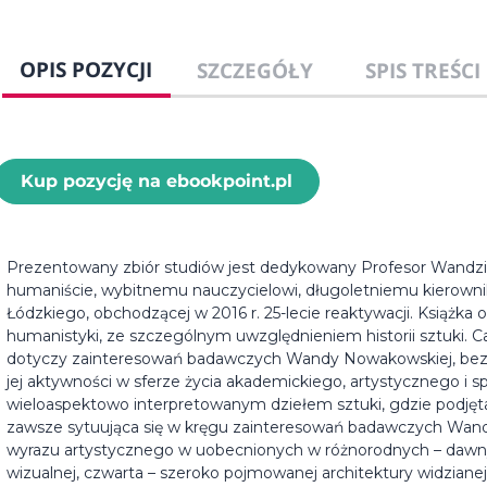
OPIS POZYCJI
SZCZEGÓŁY
SPIS TREŚCI
Kup pozycję na ebookpoint.pl
Prezentowany zbiór studiów jest dedykowany Profesor Wandzi
humaniście, wybitnemu nauczycielowi, długoletniemu kierownik
Łódzkiego, obchodzącej w 2016 r. 25-lecie reaktywacji. Książka
humanistyki, ze szczególnym uwzględnieniem historii sztuki. Ca
dotyczy zainteresowań badawczych Wandy Nowakowskiej, bezpoś
jej aktywności w sferze życia akademickiego, artystycznego i 
wieloaspektowo interpretowanym dziełem sztuki, gdzie podjęta
zawsze sytuująca się w kręgu zainteresowań badawczych Wand
wyrazu artystycznego w uobecnionych w różnorodnych – dawnyc
wizualnej, czwarta – szeroko pojmowanej architektury widziane