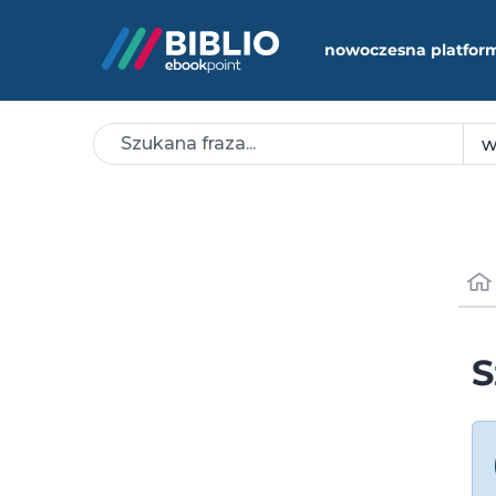
nowoczesna platfor
S