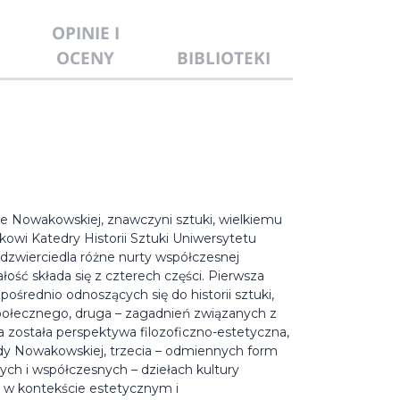
OPINIE I
OCENY
BIBLIOTEKI
e Nowakowskiej, znawczyni sztuki, wielkiemu
owi Katedry Historii Sztuki Uniwersytetu
 odzwierciedla różne nurty współczesnej
łość składa się z czterech części. Pierwsza
rednio odnoszących się do historii sztuki,
społecznego, druga – zagadnień związanych z
 została perspektywa filozoficzno-estetyczna,
y Nowakowskiej, trzecia – odmiennych form
h i współczesnych – dziełach kultury
j w kontekście estetycznym i