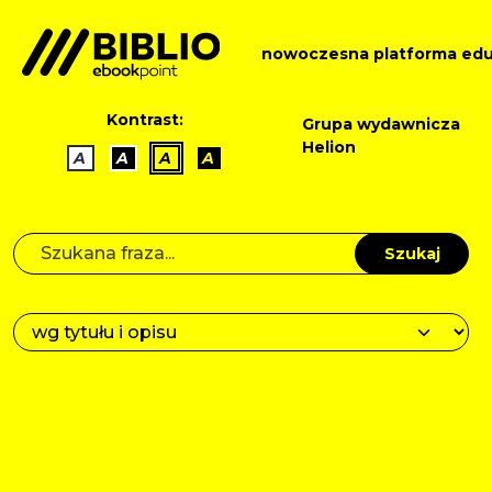
nowoczesna platforma edu
Kontrast:
Grupa wydawnicza
Helion
A
A
A
A
Szukaj