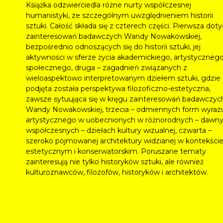
Książka odzwierciedla różne nurty współczesnej
humanistyki, ze szczególnym uwzględnieniem historii
sztuki. Całość składa się z czterech części. Pierwsza dot
zainteresowań badawczych Wandy Nowakowskiej,
bezpośrednio odnoszących się do historii sztuki, jej
aktywności w sferze życia akademickiego, artystycznego
społecznego, druga – zagadnień związanych z
wieloaspektowo interpretowanym dziełem sztuki, gdzie
podjęta została perspektywa filozoficzno-estetyczna,
zawsze sytuująca się w kręgu zainteresowań badawczyc
Wandy Nowakowskiej, trzecia – odmiennych form wyraz
artystycznego w uobecnionych w różnorodnych – dawny
współczesnych – dziełach kultury wizualnej, czwarta –
szeroko pojmowanej architektury widzianej w kontekści
estetycznym i konserwatorskim. Poruszane tematy
zainteresują nie tylko historyków sztuki, ale również
kulturoznawców, filozofów, historyków i architektów.