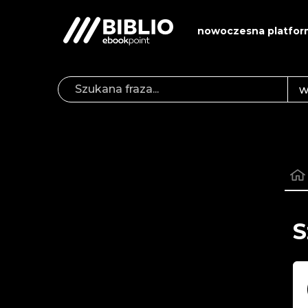
nowoczesna platfor
S