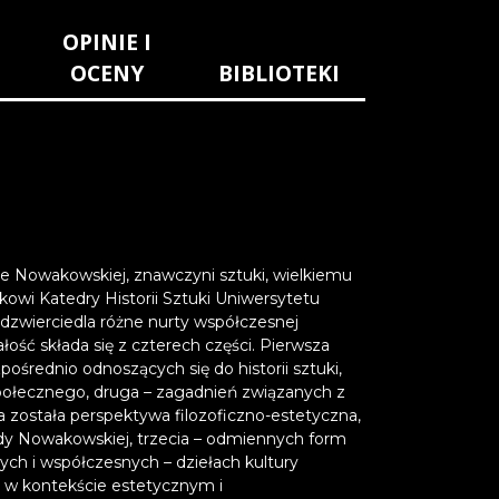
OPINIE I
OCENY
BIBLIOTEKI
e Nowakowskiej, znawczyni sztuki, wielkiemu
owi Katedry Historii Sztuki Uniwersytetu
 odzwierciedla różne nurty współczesnej
łość składa się z czterech części. Pierwsza
rednio odnoszących się do historii sztuki,
społecznego, druga – zagadnień związanych z
 została perspektywa filozoficzno-estetyczna,
y Nowakowskiej, trzecia – odmiennych form
h i współczesnych – dziełach kultury
j w kontekście estetycznym i