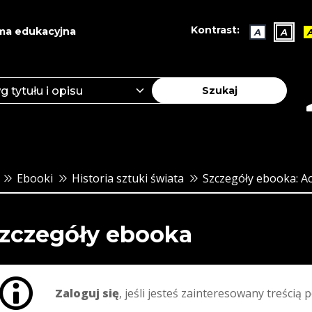
Kontrast:
ma edukacyjna
A
A
Szukaj
Ebooki
Historia sztuki świata
Szczegóły ebooka: Ac
zczegóły ebooka
Zaloguj się
, jeśli jesteś zainteresowany treścią p