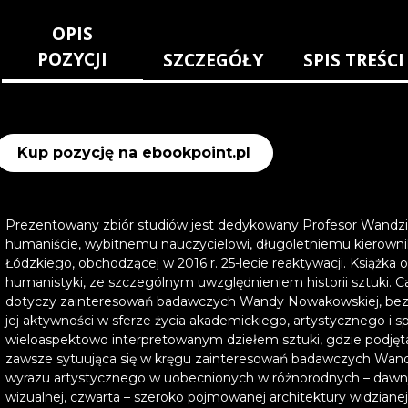
OPIS
POZYCJI
SZCZEGÓŁY
SPIS TREŚCI
Kup pozycję na ebookpoint.pl
Prezentowany zbiór studiów jest dedykowany Profesor Wandzi
humaniście, wybitnemu nauczycielowi, długoletniemu kierownik
Łódzkiego, obchodzącej w 2016 r. 25-lecie reaktywacji. Książka
humanistyki, ze szczególnym uwzględnieniem historii sztuki. Ca
dotyczy zainteresowań badawczych Wandy Nowakowskiej, bezpoś
jej aktywności w sferze życia akademickiego, artystycznego i 
wieloaspektowo interpretowanym dziełem sztuki, gdzie podjęta
zawsze sytuująca się w kręgu zainteresowań badawczych Wand
wyrazu artystycznego w uobecnionych w różnorodnych – dawnyc
wizualnej, czwarta – szeroko pojmowanej architektury widziane