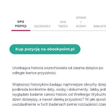
OPINIE
OPIS
SPIS
I
POZYCJI
SZCZEGÓŁY
TREŚCI
OCENY
BIBLIOT
Kup pozycję na ebookpoint.pl
Urzekająca historia wszechświata od zarania dziejów po
odległe krańce przyszłości.
Większość historyków badając najmniejsze okruchy dziej
podkreśla konkretne daty, osoby i dokumenty. Jakby jed
wyglądało badanie całości historii, od Wielkiego Wybuch
dzień dzisiejszy, a nawet daleką przyszłość? W jaki spos
uwzględnienie w tych badaniach pełnej rozciągłości cza