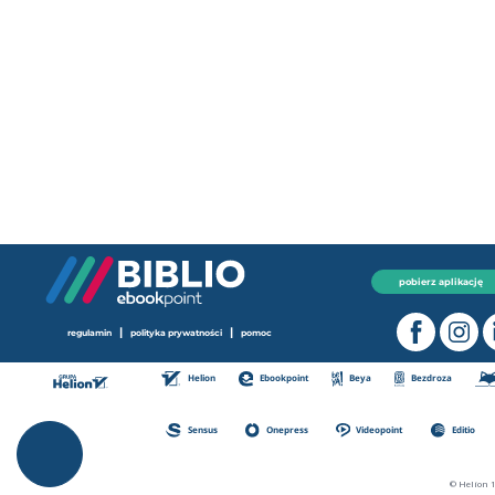
pobierz aplikację
|
|
regulamin
polityka prywatności
pomoc
Helion
Ebookpoint
Beya
Bezdroza
Sensus
Onepress
Videopoint
Editio
© Helion 1