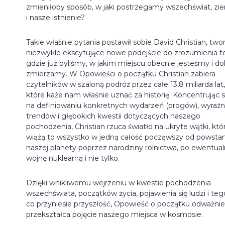
zmieniłoby sposób, w jaki postrzegamy wszechświat, zi
i nasze istnienie?
Takie właśnie pytania postawił sobie David Christian, two
niezwykle ekscytujące nowe podejście do zrozumienia t
gdzie już byliśmy, w jakim miejscu obecnie jesteśmy i d
zmierzamy. W Opowieści o początku Christian zabiera
czytelników w szaloną podróż przez całe 13,8 miliarda lat,
które każe nam właśnie uznać za historię. Koncentrując s
na definiowaniu konkretnych wydarzeń (progów), wyraź
trendów i głębokich kwestii dotyczących naszego
pochodzenia, Christian rzuca światło na ukryte wątki, któ
wiążą to wszystko w jedną całość począwszy od powstan
naszej planety poprzez narodziny rolnictwa, po ewentua
wojnę nuklearną i nie tylko.
Dzięki wnikliwemu wejrzeniu w kwestie pochodzenia
wszechświata, początków życia, pojawienia się ludzi i teg
co przyniesie przyszłość, Opowieść o początku odważnie
przekształca pojęcie naszego miejsca w kosmosie.