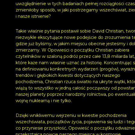
uwzględnienie w tych badaniach pełnej rozciągłości cza
zmieniłoby sposób, w jaki postrzegamy wszechświat, zi
i nasze istnienie?
Takie właśnie pytania postawił sobie David Christian, two
niezwykle ekscytujące nowe podejście do zrozumienia t
gdzie już byliśmy, w jakim miejscu obecnie jesteśmy i d
zmierzamy. W Opowieści o początku Christian zabiera
czytelników w szaloną podróż przez całe 13,8 miliarda lat,
które każe nam właśnie uznać za historię. Koncentrując s
na definiowaniu konkretnych wydarzeń (progów), wyraź
trendów i głębokich kwestii dotyczących naszego
pochodzenia, Christian rzuca światło na ukryte wątki, któ
wiążą to wszystko w jedną całość począwszy od powstan
naszej planety poprzez narodziny rolnictwa, po ewentua
wojnę nuklearną i nie tylko.
Dzięki wnikliwemu wejrzeniu w kwestie pochodzenia
wszechświata, początków życia, pojawienia się ludzi i teg
co przyniesie przyszłość, Opowieść o początku odważnie
przekształca pojęcie naszego miejsca w kosmosie.