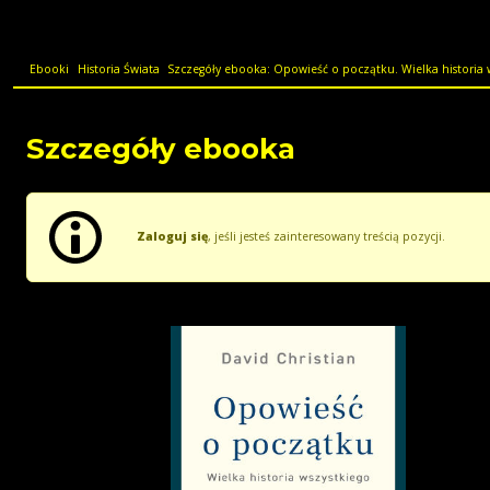
Ebooki
Historia Świata
Szczegóły ebooka: Opowieść o początku. Wielka historia 
Szczegóły ebooka
Zaloguj się
, jeśli jesteś zainteresowany treścią pozycji.