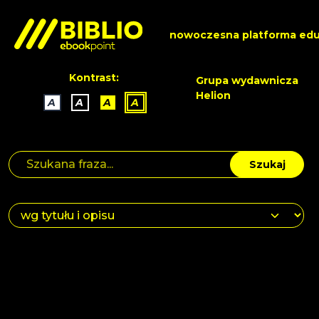
nowoczesna platforma edu
Kontrast:
Grupa wydawnicza
Helion
A
A
A
A
Szukaj