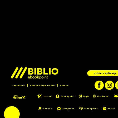
pobierz aplikację
|
|
regulamin
polityka prywatności
pomoc
Helion
Ebookpoint
Beya
Bezdroza
Sensus
Onepress
Videopoint
Editio