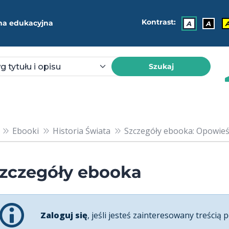
Kontrast:
ma edukacyjna
A
A
Szukaj
Ebooki
Historia Świata
Szczegóły ebooka: Opowieść
zczegóły ebooka
Zaloguj się
, jeśli jesteś zainteresowany treścią p