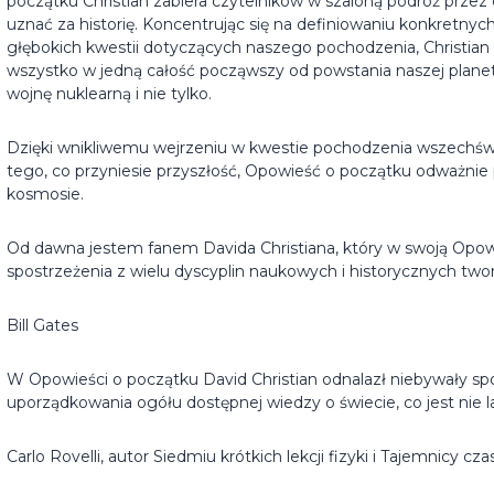
początku Christian zabiera czytelników w szaloną podróż przez c
uznać za historię. Koncentrując się na definiowaniu konkretny
głębokich kwestii dotyczących naszego pochodzenia, Christian r
wszystko w jedną całość począwszy od powstania naszej planet
wojnę nuklearną i nie tylko.
Dzięki wnikliwemu wejrzeniu w kwestie pochodzenia wszechświat
tego, co przyniesie przyszłość, Opowieść o początku odważnie
kosmosie.
Od dawna jestem fanem Davida Christiana, który w swoją Opow
spostrzeżenia z wielu dyscyplin naukowych i historycznych twor
Bill Gates
W Opowieści o początku David Christian odnalazł niebywały spo
uporządkowania ogółu dostępnej wiedzy o świecie, co jest nie l
Carlo Rovelli, autor Siedmiu krótkich lekcji fizyki i Tajemnicy cza