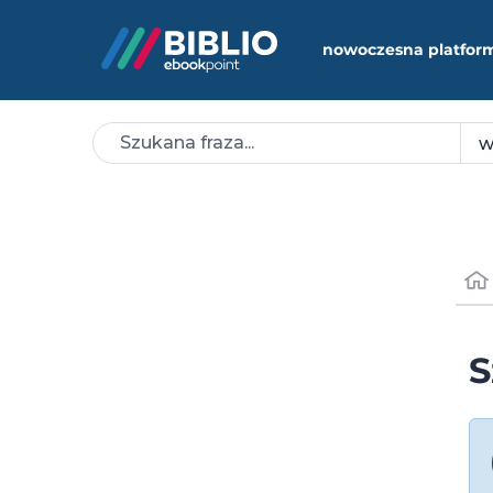
nowoczesna platfor
S