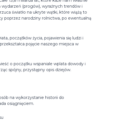
ałe 13,8 miliarda lat, które każe nam właśnie
ch wydarzeń (progów), wyraźnych trendów i
zuca światło na ukryte wątki, które wiążą to
y poprzez narodziny rolnictwa, po ewentualną
a, początków życia, pojawienia się ludzi i
 przekształca pojęcie naszego miejsca w
ieść o początku wspaniale wplata dowody i
ząc spójny, przystępny opis dziejów.
sób na wykorzystanie historii do
ada osiągnięciem.
su