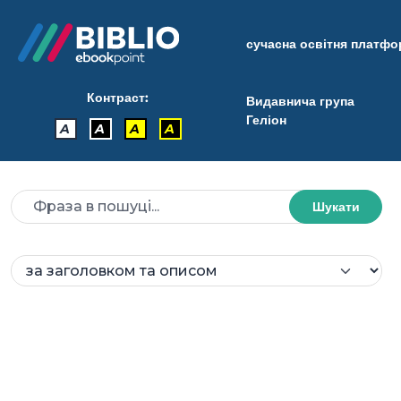
сучасна освітня платф
Контраст:
Видавнича група
Геліон
A
A
A
A
Шукати