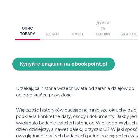
ДУМКИ
ОПИС
ТА
ТОВАРУ
ДЕТАЛІ
ЗМІСТ
ОЦІНКИ
БІБЛІОТ
Купуйте видання на ebookpoint.pl
Urzekająca historia wszechświata od zarania dziejów po
odległe krańce przyszłości.
Większość historyków badając najmniejsze okruchy dziej
podkreśla konkretne daty, osoby i dokumenty. Jakby jed
wyglądało badanie całości historii, od Wielkiego Wybuch
dzień dzisiejszy, a nawet daleką przyszłość? W jaki spos
uwzględnienie w tych badaniach pełnej rozciągłości cza