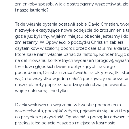
zmieniłoby sposób, w jaki postrzegamy wszechświat, zi
i nasze istnienie?
Takie właśnie pytania postawił sobie David Christian, two
niezwykle ekscytujące nowe podejście do zrozumienia t
gdzie już byliśmy, w jakim miejscu obecnie jesteśmy i d
zmierzamy. W Opowieści o początku Christian zabiera
czytelników w szaloną podróż przez całe 13,8 miliarda lat,
które każe nam właśnie uznać za historię. Koncentrując s
na definiowaniu konkretnych wydarzeń (progów), wyraź
trendów i głębokich kwestii dotyczących naszego
pochodzenia, Christian rzuca światło na ukryte wątki, któ
wiążą to wszystko w jedną całość począwszy od powstan
naszej planety poprzez narodziny rolnictwa, po ewentua
wojnę nuklearną i nie tylko.
Dzięki wnikliwemu wejrzeniu w kwestie pochodzenia
wszechświata, początków życia, pojawienia się ludzi i teg
co przyniesie przyszłość, Opowieść o początku odważnie
przekształca pojęcie naszego miejsca w kosmosie.