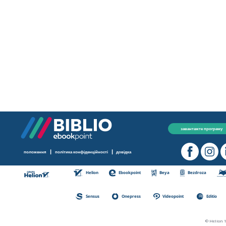
завантажте програму
|
|
положення
політика конфіденційності
довідка
Helion
Ebookpoint
Beya
Bezdroza
Sensus
Onepress
Videopoint
Editio
© Helion 1